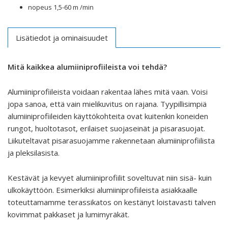
nopeus 1,5-60 m /min
Lisätiedot ja ominaisuudet
Mitä kaikkea alumiiniprofiileista voi tehdä?
Alumiiniprofiileista voidaan rakentaa lähes mitä vaan. Voisi
jopa sanoa, että vain mielikuvitus on rajana. Tyypillisimpiä
alumiiniprofiileiden käyttökohteita ovat kuitenkin koneiden
rungot, huoltotasot, erilaiset suojaseinät ja pisarasuojat.
Liikuteltavat pisarasuojamme rakennetaan alumiiniprofiilista
ja pleksilasista.
Kestävät ja kevyet alumiiniprofiilit soveltuvat niin sisä- kuin
ulkokäyttöön. Esimerkiksi alumiiniprofiileista asiakkaalle
toteuttamamme terassikatos on kestänyt loistavasti talven
kovimmat pakkaset ja lumimyräkät.