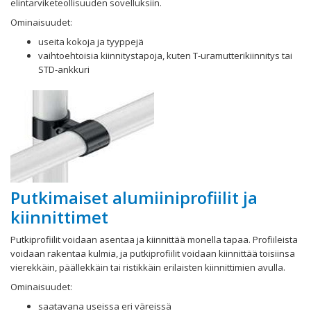
elintarviketeollisuuden sovelluksiin.
Ominaisuudet:
useita kokoja ja tyyppejä
vaihtoehtoisia kiinnitystapoja, kuten T-uramutterikiinnitys tai
STD-ankkuri
Putkimaiset alumiiniprofiilit ja
kiinnittimet
Putkiprofiilit voidaan asentaa ja kiinnittää monella tapaa. Profiileista
voidaan rakentaa kulmia, ja putkiprofiilit voidaan kiinnittää toisiinsa
vierekkäin, päällekkäin tai ristikkäin erilaisten kiinnittimien avulla.
Ominaisuudet:
saatavana useissa eri väreissä