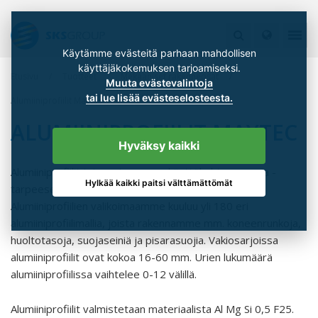
Käytämme evästeitä parhaan mahdollisen
käyttäjäkokemuksen tarjoamiseksi.
Etusivu
Tuotteet
Mekaaniset rakenneosat
Muuta evästevalintoja
tai lue lisää evästeselosteesta.
Alumiiniprofiilit Maytec
ALUMIINIPROFIILIT MAYTEC
Hyväksy kaikki
Alumiiniprofiilit taipuvat moneen käyttökohteeseen ja -
Hylkää kaikki paitsi välttämättömät
tarpeeseen modulaarisen rakenteensa ansiosta.
Alumiiniprofiilien valikoimaamme kuuluu yli 180 eri
alumiiniprofiilimallia, joista rakennamme mm. koneenrunkoja,
huoltotasoja, suojaseiniä ja pisarasuojia. Vakiosarjoissa
alumiiniprofiilit ovat kokoa 16-60 mm. Urien lukumäärä
alumiiniprofiilissa vaihtelee 0-12 välillä.
Alumiiniprofiilit valmistetaan materiaalista Al Mg Si 0,5 F25.