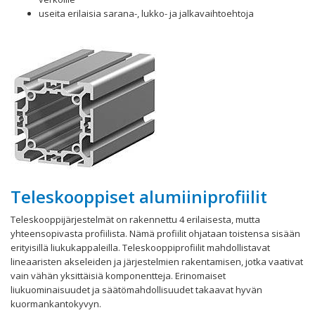
useita erilaisia sarana-, lukko- ja jalkavaihtoehtoja
Teleskooppiset alumiiniprofiilit
Teleskooppijärjestelmät on rakennettu 4 erilaisesta, mutta
yhteensopivasta profiilista. Nämä profiilit ohjataan toistensa sisään ​​
erityisillä liukukappaleilla. Teleskooppiprofiilit mahdollistavat
lineaaristen akseleiden ja järjestelmien rakentamisen, jotka vaativat
vain vähän yksittäisiä komponentteja. Erinomaiset
liukuominaisuudet ja säätömahdollisuudet takaavat hyvän
kuormankantokyvyn.