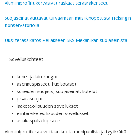
Alumiiniprofiilit korvasivat raskaat teräsrakenteet
Suojaseinät auttavat turvaamaan musiikinopetusta Helsingin
Konservatoriolla
Uusi terassikatos Peijakseen SKS Mekaniikan suojaseinistä
Sovelluskohteet
kone- ja laiterungot
asennuspisteet, huoltotasot
koneiden suojaus, suojaseinät, kotelot
pisarasuojat
lääketeollisuuden sovellukset
elintarviketeollisuuden sovellukset
asiakaspalvelupisteet
Alumiiniprofiileista voidaan koota monipuolisia ja tyylikkäitä