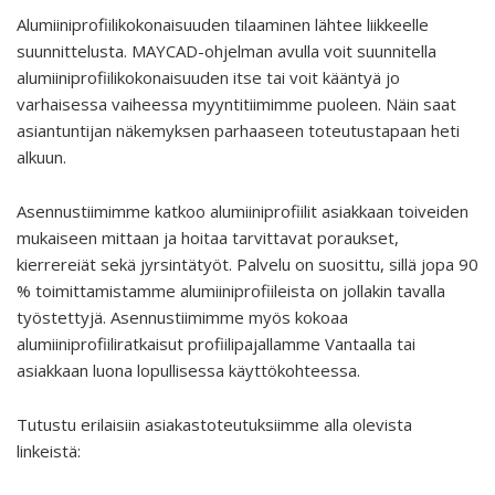
Alumiiniprofiilikokonaisuuden tilaaminen lähtee liikkeelle
suunnittelusta. MAYCAD-ohjelman avulla voit suunnitella
alumiiniprofiilikokonaisuuden itse tai voit kääntyä jo
varhaisessa vaiheessa myyntitiimimme puoleen. Näin saat
asiantuntijan näkemyksen parhaaseen toteutustapaan heti
alkuun.
Asennustiimimme katkoo alumiiniprofiilit asiakkaan toiveiden
mukaiseen mittaan ja hoitaa tarvittavat poraukset,
kierrereiät sekä jyrsintätyöt. Palvelu on suosittu, sillä jopa 90
% toimittamistamme alumiiniprofiileista on jollakin tavalla
työstettyjä. Asennustiimimme myös kokoaa
alumiiniprofiiliratkaisut profiilipajallamme Vantaalla tai
asiakkaan luona lopullisessa käyttökohteessa.
Tutustu erilaisiin asiakastoteutuksiimme alla olevista
linkeistä: