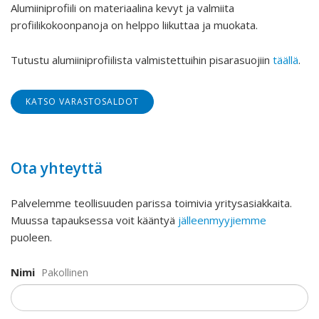
Alumiiniprofiili on materiaalina kevyt ja valmiita
profiilikokoonpanoja on helppo liikuttaa ja muokata.
Tutustu alumiiniprofiilista valmistettuihin pisarasuojiin
täällä
.
KATSO VARASTOSALDOT
Ota yhteyttä
Palvelemme teollisuuden parissa toimivia yritysasiakkaita.
Muussa tapauksessa voit kääntyä
jälleenmyyjiemme
puoleen.
Nimi
Pakollinen