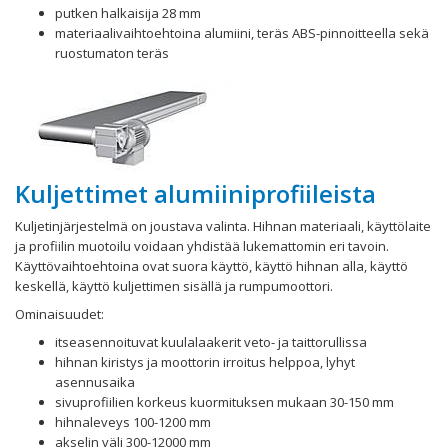
putken halkaisija 28 mm
materiaalivaihtoehtoina alumiini, teräs ABS-pinnoitteella sekä
ruostumaton teräs
Kuljettimet alumiiniprofiileista
Kuljetinjärjestelmä on joustava valinta. Hihnan materiaali, käyttölaite
ja profiilin muotoilu voidaan yhdistää lukemattomin eri tavoin.
Käyttövaihtoehtoina ovat suora käyttö, käyttö hihnan alla, käyttö
keskellä, käyttö kuljettimen sisällä ja rumpumoottori.
Ominaisuudet:
itseasennoituvat kuulalaakerit veto- ja taittorullissa
hihnan kiristys ja moottorin irroitus helppoa, lyhyt
asennusaika
sivuprofiilien korkeus kuormituksen mukaan 30-150 mm
hihnaleveys 100-1200 mm
akselin väli 300-12000 mm