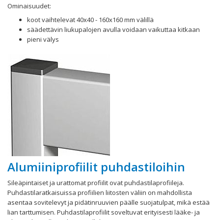
Ominaisuudet:
koot vaihtelevat 40x40 - 160x160 mm välillä
säädettävin liukupalojen avulla voidaan vaikuttaa kitkaan
pieni välys
Alumiiniprofiilit puhdastiloihin
Sileäpintaiset ja urattomat profiilit ovat puhdastilaprofiileja.
Puhdastilaratkaisuissa profiilien liitosten väliin on mahdollista
asentaa sovitelevyt ja pidätinruuvien päälle suojatulpat, mikä estää
lian tarttumisen. Puhdastilaprofiilit soveltuvat erityisesti lääke- ja