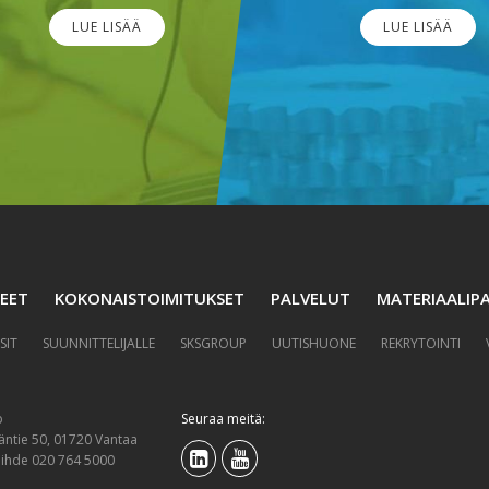
LUE LISÄÄ
LUE LISÄÄ
EET
KOKONAISTOIMITUKSET
PALVELUT
MATERIAALIPA
SIT
SUUNNITTELIJALLE
SKSGROUP
UUTISHUONE
REKRYTOINTI
p
Seuraa meitä:
äntie 50, 01720 Vantaa
aihde 020 764 5000