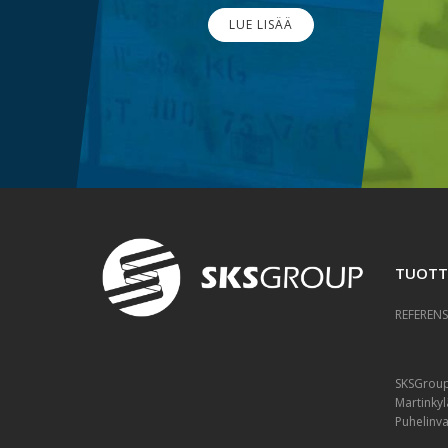
LUE LISÄÄ
TUOTT
REFERENS
SKSGrou
Martinkyl
Puhelinv