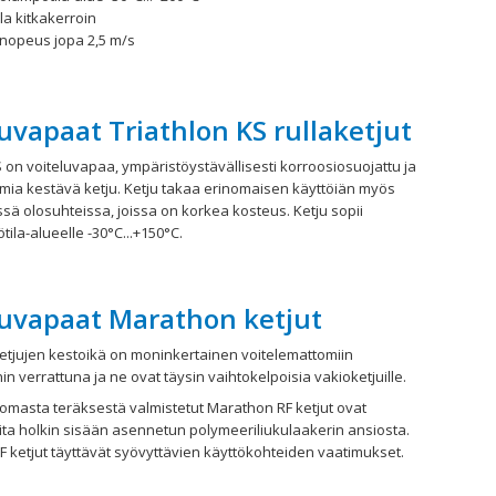
la kitkakerroin
unopeus jopa 2,5 m/s
uvapaat Triathlon KS rullaketjut
S on voiteluvapaa, ympäristöystävällisesti korroosiosuojattu ja
mia kestävä ketju. Ketju takaa erinomaisen käyttöiän myös
sä olosuhteissa, joissa on korkea kosteus. Ketju sopii
ila-alueelle -30°C...+150°C.
luvapaat Marathon ketjut
tjujen kestoikä on moninkertainen voitelemattomiin
in verrattuna ja ne ovat täysin vaihtokelpoisia vakioketjuille.
masta teräksestä valmistetut Marathon RF ketjut ovat
ta holkin sisään asennetun polymeeriliukulaakerin ansiosta.
 ketjut täyttävät syövyttävien käyttökohteiden vaatimukset.