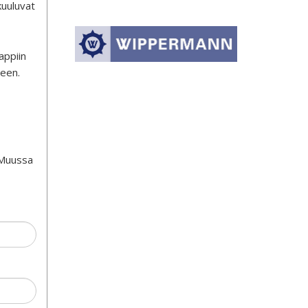
kuuluvat
appiin
seen.
 Muussa