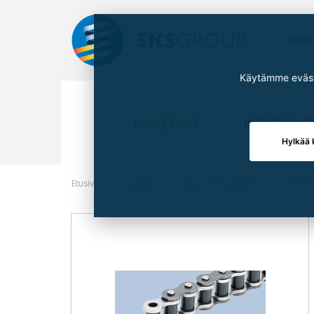
REFE
Käytämme eväste
TUOTTEET
KOKONAIS
Hylkää 
Etusivu
Tuotteet
Ketju- ja hihnakäytöt
Voitelu