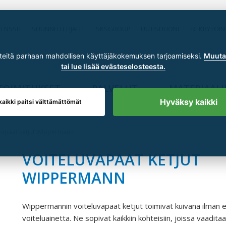
RENSSIT
SUUNNITTELIJALLE
SKSGROUP
UUTISHUONE
REKRYTOIN
itä parhaan mahdollisen käyttäjäkokemuksen tarjoamiseksi.
Muuta 
tai lue lisää evästeselosteesta.
TOIMITUKSET
PALVELUT
MATERIAALI
Hyväksy kaikki
kaikki paitsi välttämättömät
vapaat ketjut Wippermann
VOITELUVAPAAT KETJUT
WIPPERMANN
Wippermannin voiteluvapaat ketjut toimivat kuivana ilman er
voiteluainetta. Ne sopivat kaikkiin kohteisiin, joissa vaadita