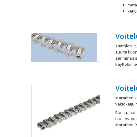
mata
ketj
Voitel
Triathlon K
suuria kuor
äärimmäisis
käyttölämpöt
Voite
Marathon ke
vakioketjuih
Ruostumatto
huoltovapai
Marathon RF