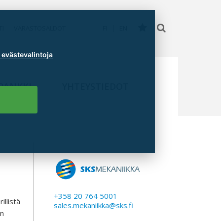
TI
VARASTOSALDOT
FI
EN
evästevalintoja
PANKKI
YHTEYSTIEDOT
+358 20 764 5001
illistä
sales.mekaniikka@sks.fi
an