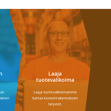
n
Laaja
tuotevalikoima
dan
Laaja tuotevalikoimamme
lainen
kattaa koneenrakennuksen
tarpeet.