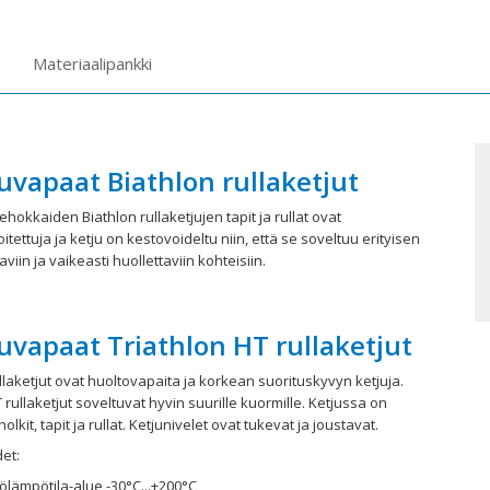
Materiaalipankki
uvapaat Biathlon rullaketjut
hokkaiden Biathlon rullaketjujen tapit ja rullat ovat
itettuja ja ketju on kestovoideltu niin, että se soveltuu erityisen
aviin ja vaikeasti huollettaviin kohteisiin.
uvapaat Triathlon HT rullaketjut
ullaketjut ovat huoltovapaita ja korkean suorituskyvyn ketjuja.
 rullaketjut soveltuvat hyvin suurille kuormille. Ketjussa on
holkit, tapit ja rullat. Ketjunivelet ovat tukevat ja joustavat.
et:
ölämpötila-alue -30°C...+200°C