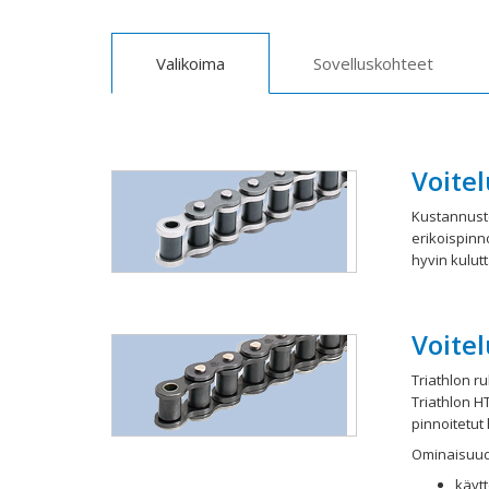
Valikoima
Sovelluskohteet
Voitel
Kustannuste
erikoispinno
hyvin kulutt
Voitel
Triathlon r
Triathlon HT
pinnoitetut 
Ominaisuud
käytt