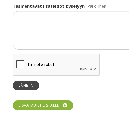
Täsmentävät lisätiedot kyselyyn
Pakollinen
LÄHETÄ
LISÄÄ MUISTILISTALLE