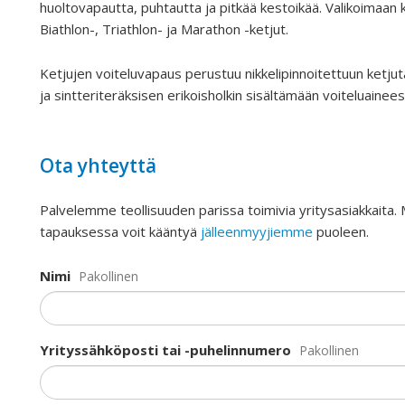
huoltovapautta, puhtautta ja pitkää kestoikää. Valikoimaan 
Biathlon-, Triathlon- ja Marathon -ketjut.
Ketjujen voiteluvapaus perustuu nikkelipinnoitettuun ketjut
ja sintteriteräksisen erikoisholkin sisältämään voiteluainee
Ota yhteyttä
Palvelemme teollisuuden parissa toimivia yritysasiakkaita.
tapauksessa voit kääntyä
jälleenmyyjiemme
puoleen.
Nimi
Pakollinen
Yrityssähköposti tai -puhelinnumero
Pakollinen