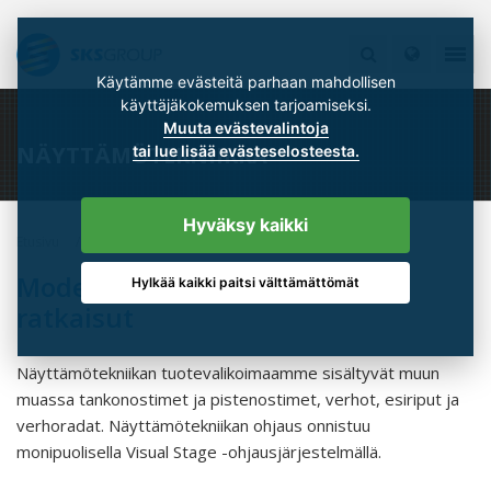
Käytämme evästeitä parhaan mahdollisen
käyttäjäkokemuksen tarjoamiseksi.
Muuta evästevalintoja
NÄYTTÄMÖTEKNIIKKA
tai lue lisää evästeselosteesta.
Hyväksy kaikki
Etusivu
Tuotteet
Näyttämötekniikka
Modernit näyttämötekniikan
Hylkää kaikki paitsi välttämättömät
ratkaisut
Näyttämötekniikan tuotevalikoimaamme sisältyvät muun
muassa tankonostimet ja pistenostimet, verhot, esiriput ja
verhoradat. Näyttämötekniikan ohjaus onnistuu
monipuolisella Visual Stage -ohjausjärjestelmällä.