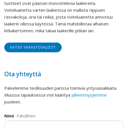
tuotteet ovat pääosin itsevoitelevia laakereita.
Voiteluainetta varten laakerissa on mallista riippuen
rasvakoloja, uria tai reikiä, josta voiteluainetta annostuu
laakerin ollessa käytössä. Tämä mahdollistaa alhaisen
kitkakertoimen, mikä takaa laakerille pitkän iän.
KATSO VARASTOSALDOT
Ota yhteyttä
Palvelemme teollisuuden parissa toimivia yritysasiakkaita.
Muussa tapauksessa voit kääntyä
jälleenmyyjiemme
puoleen.
Nimi
Pakollinen