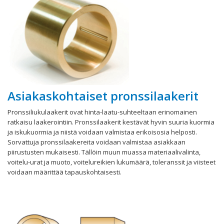
Asiakaskohtaiset pronssilaakerit
Pronssiliukulaakerit ovat hinta-laatu-suhteeltaan erinomainen
ratkaisu laakerointiin. Pronssilaakerit kestävät hyvin suuria kuormia
ja iskukuormia ja niistä voidaan valmistaa erikoisosia helposti.
Sorvattuja pronssilaakereita voidaan valmistaa asiakkaan
piirustusten mukaisesti. Tällöin muun muassa materiaalivalinta,
voitelu-urat ja muoto, voitelureikien lukumäärä, toleranssit ja viisteet
voidaan määrittää tapauskohtaisesti.