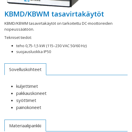
KBMD/KBWM tasavirtakäytöt
KBMD/KBWM tasavirtakäytöt on tarkoitettu DC-moottoreiden
nopeussäätöön.
Tekniset tiedot:
teho 0,75-1,5 kW (115–230 VAC 50/60 Hz)
suojausluokka IP50
Sovelluskohteet
kuljettimet
pakkauskoneet
syöttimet
painokoneet
Materiaalipankki