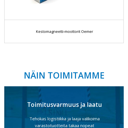
Kestomagneetti-moottorit Oemer
NÄIN TOIMITAMME
Toimitusvarmuus ja laatu
Tehokas logistiikka ja laaja valikoima
varastotuotteita takaa nopeat