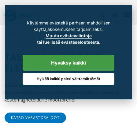
Käytämme evästeitä parhaan mahdollisen
käyttäjäkokemuksen tarjoamiseksi.
Etusivu
Tuotteet
Sähkökäytöt
Muuta evästevalintoja
tai lue lisää evästeselosteesta.
Tasavirtakäytöt KB Electronics
TASAVIRTAKÄYTÖT KB
Hyväksy kaikki
ELECTRONICS
Hylkää kaikki paitsi välttämättömät
KB Electronicsin tasavirtakäytöt on tarkoitettu DC-
moottoreiden nopeussäätöön. Ne soveltuvat vieras- ja
kestomagnetoiduille moottoreille.
KATSO VARASTOSALDOT