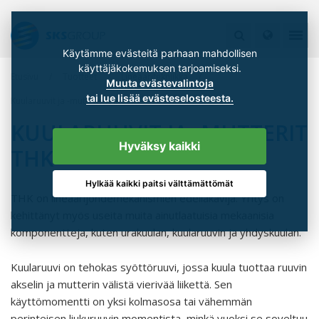
Käytämme evästeitä parhaan mahdollisen
käyttäjäkokemuksen tarjoamiseksi.
Etusivu
Tuotteet
Lineaaritekniikka
Muuta evästevalintoja
tai lue lisää evästeselosteesta.
Kuularuuvit ja -mutterit THK
KUULARUUVIT JA -MUTTERIT
Hyväksy kaikki
THK
Hylkää kaikki paitsi välttämättömät
THK on lineaarijohdemekanismien edelläkävijä. Yritys on
kehittänyt myös useita muita ainutlaatuisia mekaanisia
komponentteja, kuten urakuulan, kuularuuvin ja yhdyskuulan.
Kuularuuvi on tehokas syöttöruuvi, jossa kuula tuottaa ruuvin
akselin ja mutterin välistä vierivää liikettä. Sen
käyttömomentti on yksi kolmasosa tai vähemmän
perinteisen liukuruuvin momentista, minkä vuoksi se soveltuu