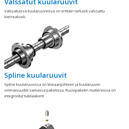
Valssatut kuularuuvit
Valssatuissa kuularuuveissa on erittäin tarkasti valssattu
kierreakseli.
Spline kuularuuvit
Spline kuularuuvissa on lineaarijohteen ja kuularuuvin
ominaisuudet samassa paketissa. Ruuvipaketin muttereissa on
integroidut tukilaakerit.