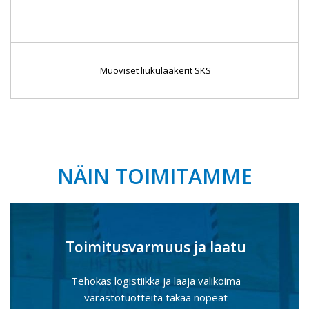
Muoviset liukulaakerit SKS
NÄIN TOIMITAMME
Toimitusvarmuus ja laatu
Tehokas logistiikka ja laaja valikoima
varastotuotteita takaa nopeat