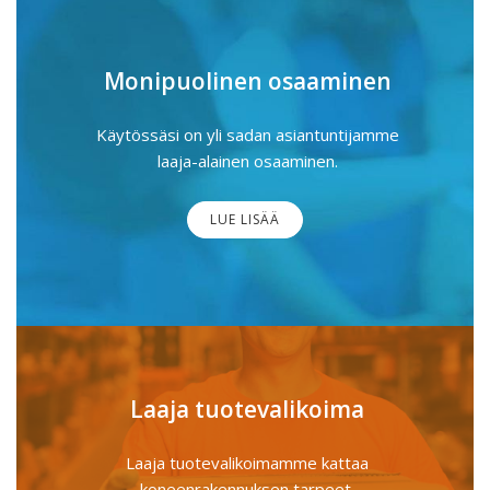
Monipuolinen osaaminen
Käytössäsi on yli sadan asiantuntijamme
laaja-alainen osaaminen.
LUE LISÄÄ
Laaja tuotevalikoima
Laaja tuotevalikoimamme kattaa
koneenrakennuksen tarpeet.