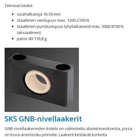
Tekniset tiedot:
sisähalkaisija 16-30 mm
staattinen vetolujuus max. 1300-2100 N
staattinen puristuslujuus lyhytaikaisesti max. 3000-8100 N
(aksiaalinen)
paino 40-116,8 g
SKS GNB-nivellaakerit
GNB-nivellaakereiden kotelo on valmistettu alumiiniseoksesta, jossa
on kova-anonisoitu pinnoite. Laakerit kestävät korkeita