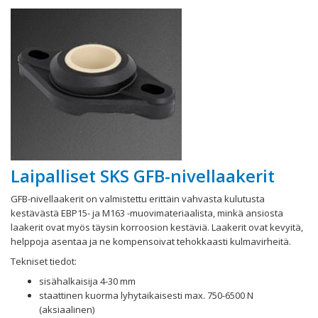
Laipalliset SKS GFB-nivellaakerit
GFB-nivellaakerit on valmistettu erittäin vahvasta kulutusta
kestävästä EBP15- ja M163 -muovimateriaalista, minkä ansiosta
laakerit ovat myös täysin korroosion kestäviä. Laakerit ovat kevyitä,
helppoja asentaa ja ne kompensoivat tehokkaasti kulmavirheitä.
Tekniset tiedot:
sisähalkaisija 4-30 mm
staattinen kuorma lyhytaikaisesti max. 750-6500 N
(aksiaalinen)