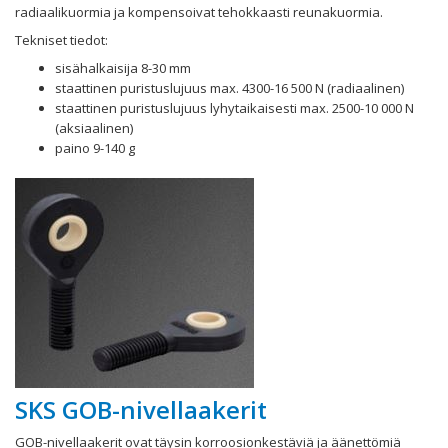
radiaalikuormia ja kompensoivat tehokkaasti reunakuormia.
Tekniset tiedot:
sisähalkaisija 8-30 mm
staattinen puristuslujuus max. 4300-16 500 N (radiaalinen)
staattinen puristuslujuus lyhytaikaisesti max. 2500-10 000 N
(aksiaalinen)
paino 9-140 g
SKS GOB-nivellaakerit
GOB-nivellaakerit ovat täysin korroosionkestäviä ja äänettömiä