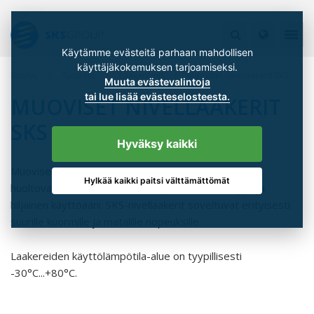
Käytämme evästeitä parhaan mahdollisen
käyttäjäkokemuksen tarjoamiseksi.
Etusivu
Tuotteet
Laakerointi
Muoviset nivellaakerit SKS
Muuta evästevalintoja
tai lue lisää evästeselosteesta.
MUOVISET NIVELLAAKERIT
SKS
Hyväksy kaikki
Muoviset SKS-nivellaakerit ovat itsevoitelevia ja
Hylkää kaikki paitsi välttämättömät
huoltovapaita. Laakereissa on hyvä iskunkestävyys ja
hiljainen käyttöääni. SKS-nivellaakerit soveltuvat erityisesti
suurille kuormille ja matalille nopeuksille.
Laakereiden käyttölämpötila-alue on tyypillisesti
-30°C...+80°C.