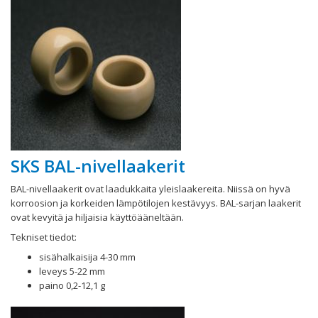
SKS BAL-nivellaakerit
BAL-nivellaakerit ovat laadukkaita yleislaakereita. Niissä on hyvä
korroosion ja korkeiden lämpötilojen kestävyys. BAL-sarjan laakerit
ovat kevyitä ja hiljaisia käyttöääneltään.
Tekniset tiedot:
sisähalkaisija 4-30 mm
leveys 5-22 mm
paino 0,2-12,1 g