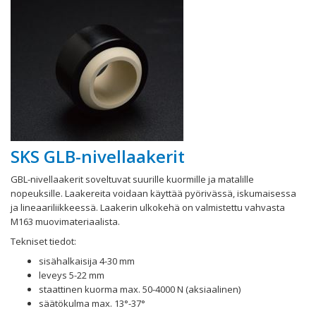
SKS GLB-nivellaakerit
GBL-nivellaakerit soveltuvat suurille kuormille ja matalille
nopeuksille. Laakereita voidaan käyttää pyörivässä, iskumaisessa
ja lineaariliikkeessä. Laakerin ulkokehä on valmistettu vahvasta
M163 muovimateriaalista.
Tekniset tiedot:
sisähalkaisija 4-30 mm
leveys 5-22 mm
staattinen kuorma max. 50-4000 N (aksiaalinen)
säätökulma max. 13°-37°