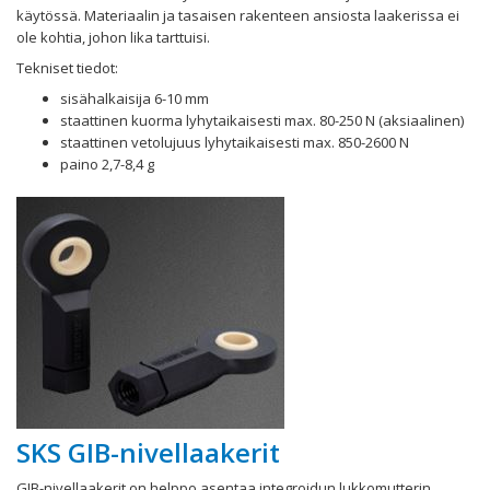
käytössä. Materiaalin ja tasaisen rakenteen ansiosta laakerissa ei
ole kohtia, johon lika tarttuisi.
Tekniset tiedot:
sisähalkaisija 6-10 mm
staattinen kuorma lyhytaikaisesti max. 80-250 N (aksiaalinen)
staattinen vetolujuus lyhytaikaisesti max. 850-2600 N
paino 2,7-8,4 g
SKS GIB-nivellaakerit
GIB-nivellaakerit on helppo asentaa integroidun lukkomutterin