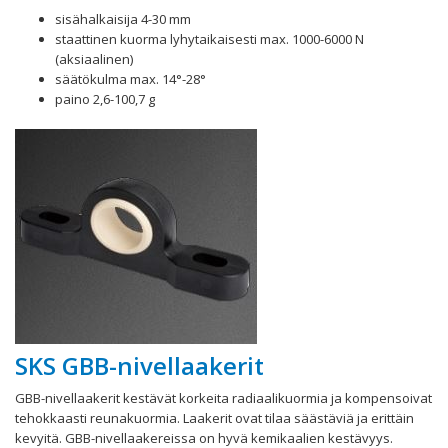
sisähalkaisija 4-30 mm
staattinen kuorma lyhytaikaisesti max. 1000-6000 N
(aksiaalinen)
säätökulma max. 14°-28°
paino 2,6-100,7 g
SKS GBB-nivellaakerit
GBB-nivellaakerit kestävät korkeita radiaalikuormia ja kompensoivat
tehokkaasti reunakuormia. Laakerit ovat tilaa säästäviä ja erittäin
kevyitä. GBB-nivellaakereissa on hyvä kemikaalien kestävyys.