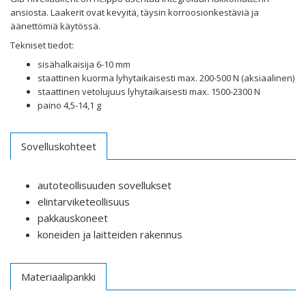
ansiosta. Laakerit ovat kevyitä, täysin korroosionkestäviä ja
äänettömiä käytössä.
Tekniset tiedot:
sisähalkaisija 6-10 mm
staattinen kuorma lyhytaikaisesti max. 200-500 N (aksiaalinen)
staattinen vetolujuus lyhytaikaisesti max. 1500-2300 N
paino 4,5-14,1 g
Sovelluskohteet
autoteollisuuden sovellukset
elintarviketeollisuus
pakkauskoneet
koneiden ja laitteiden rakennus
Materiaalipankki