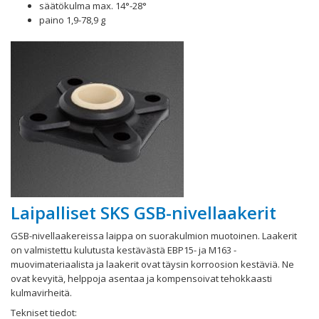
säätökulma max. 14°-28°
paino 1,9-78,9 g
Laipalliset SKS GSB-nivellaakerit
GSB-nivellaakereissa laippa on suorakulmion muotoinen. Laakerit
on valmistettu kulutusta kestävästä EBP15- ja M163 -
muovimateriaalista ja laakerit ovat täysin korroosion kestäviä. Ne
ovat kevyitä, helppoja asentaa ja kompensoivat tehokkaasti
kulmavirheitä.
Tekniset tiedot: