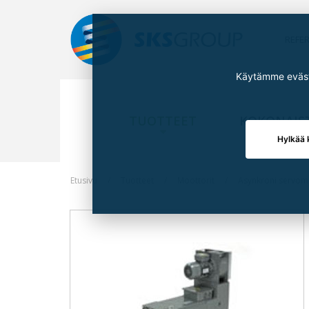
REFE
Käytämme eväste
TUOTTEET
KOKONAIS
Hylkää 
Etusivu
Tuotteet
Moottorit
Asynkroni servom