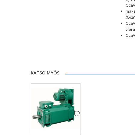
QcaV
maks
(Qca
QcaVs
viera
QcaV
KATSO MYÖS