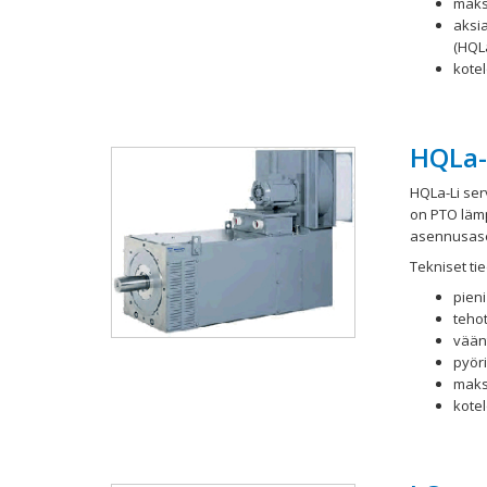
maks
aksia
(HQL
kotel
HQLa-L
HQLa-Li se
on PTO lämp
asennusase
Tekniset tie
pieni
teho
vään
pyör
maks
kotel