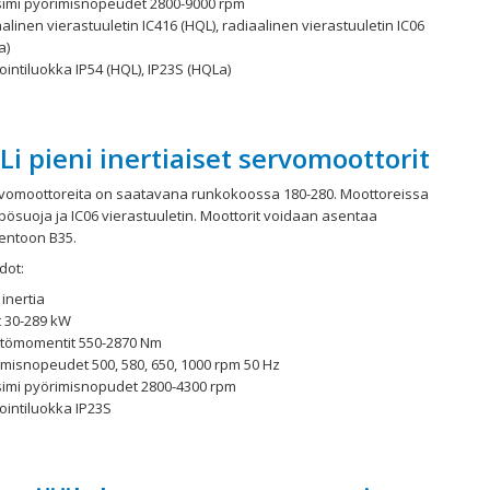
imi pyörimisnopeudet 2800-9000 rpm
alinen vierastuuletin IC416 (HQL), radiaalinen vierastuuletin IC06
a)
ointiluokka IP54 (HQL), IP23S (HQLa)
i pieni inertiaiset servomoottorit
rvomoottoreita on saatavana runkokoossa 180-280. Moottoreissa
ösuoja ja IC06 vierastuuletin. Moottorit voidaan asentaa
ntoon B35.
dot:
 inertia
t 30-289 kW
tömomentit 550-2870 Nm
imisnopeudet 500, 580, 650, 1000 rpm 50 Hz
imi pyörimisnopudet 2800-4300 rpm
ointiluokka IP23S