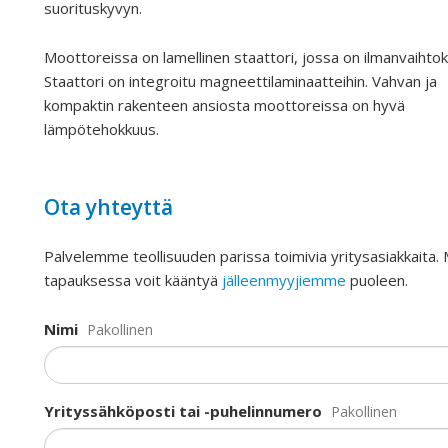
suorituskyvyn.
Moottoreissa on lamellinen staattori, jossa on ilmanvaihto
Staattori on integroitu magneettilaminaatteihin. Vahvan ja
kompaktin rakenteen ansiosta moottoreissa on hyvä
lämpötehokkuus.
Ota yhteyttä
Palvelemme teollisuuden parissa toimivia yritysasiakkaita.
tapauksessa voit kääntyä
jälleenmyyjiemme
puoleen.
Nimi
Pakollinen
Yrityssähköposti tai -puhelinnumero
Pakollinen