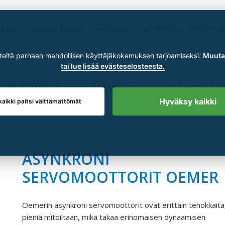
RENSSIT
SUUNNITTELIJALLE
SKSGROUP
UUTISHUONE
REKRYTOIN
itä parhaan mahdollisen käyttäjäkokemuksen tarjoamiseksi.
Muuta 
tai lue lisää evästeselosteesta.
TOIMITUKSET
PALVELUT
MATERIAALI
Hyväksy kaikki
kaikki paitsi välttämättömät
oottorit Oemer
ASYNKRONI
SERVOMOOTTORIT OEMER
Oemerin asynkroni servomoottorit ovat erittäin tehokkaita
pieniä mitoiltaan, mikä takaa erinomaisen dynaamisen