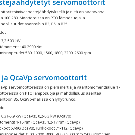
stejäähdytetyt servomoottorit
ttorit toimivat nestejäähdytyksellä ja niitä on saatavana
a 100-280. Moottoreissa on PTO lämpösuoja ja
ollisuudet asentoihin B3, B5 ja B35.
dot:
 3,2-509 kW
tömomentit 40-2900 Nm
misnopeudet 580, 1000, 1500, 1800, 2200, 2600 rpm
 ja QcaVp servomoottorit
aVp servomoottoreissa on pieni inertia ja vääntömomenttialue 17
oottoreissa on PTO lämpösuoja ja mahdollisuus asentaa
ntoon B5. QcaVp-mallissa on lyhyt runko.
dot:
 0,31-5,9 kW (QcaVs), 0,2-6,3 kW (QcaVp)
tömentit 1-16 Nm (QcaVs), 1,2-17 Nm (QcaVp)
okoot 63-90(QcaVs), runkokoot 71-112 (QcaVp)
imisnopeudet 1500, 2000, 3000, 4000, 5000 rpm (5000 rpm vain