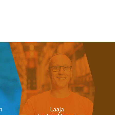
n
Laaja