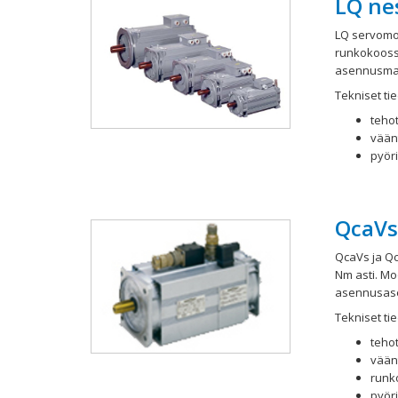
LQ ne
LQ servomoo
runkokooss
asennusmahd
Tekniset tie
tehot
vään
pyöri
QcaVs
QcaVs ja Qc
Nm asti. M
asennusase
Tekniset tie
tehot
vään
runk
pyör