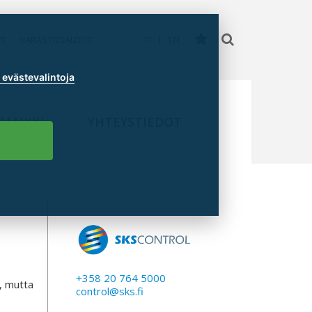
TI
VARASTOSALDOT
FI
EN
evästevalintoja
PANKKI
YHTEYSTIEDOT
+358 20 764 5000
, mutta
control@sks.fi