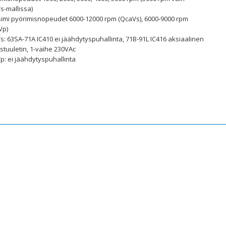
s-mallissa)
imi pyörimisnopeudet 6000-12000 rpm (QcaVs), 6000-9000 rpm
Vp)
: 63SA-71A IC410 ei jäähdytyspuhallinta, 71B-91L IC416 aksiaalinen
stuuletin, 1-vaihe 230VAc
p: ei jäähdytyspuhallinta