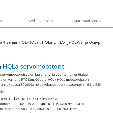
det
Sovelluskohteet
Materiaalipankki
u 4 sarjaa: HQL/HQLa-, HQLa-Li-, LQ- ja QcaVs- ja QcaVp
a HQLa servomoottorit
servomoottoreissa on laaja teho- ja vääntömomenttialue.
sa on vakiona PTO lämpösuoja. HQL / HQLa moottoreita on
unkokoossa 80-280 ja ne soveltuvat asennusasentoihin B3 ja B35.
dot:
 0,55-432 kW (HQL), 0,9-1115 kW (HQLa)
tömomenttialue 10,5-2290 Nm (HQL), 15-6700 Nm (HQLa)
misnopeudet 580, 1000, 1500, 1800, 2200, 2600 rpm