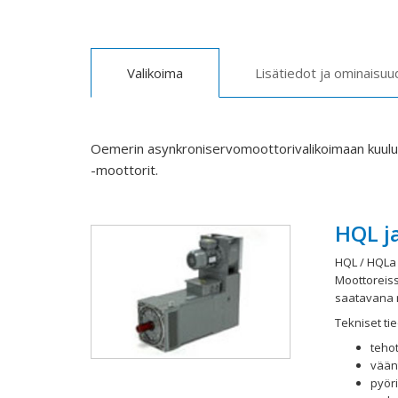
Valikoima
Lisätiedot ja ominaisuu
Oemerin asynkroniservomoottorivalikoimaan kuulu
-moottorit.
HQL j
HQL / HQLa 
Moottoreis
saatavana r
Tekniset tie
tehot
vään
pyöri