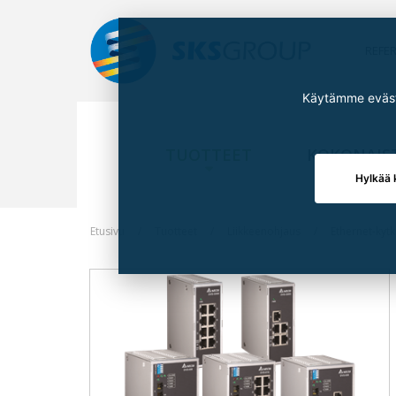
REFE
Käytämme eväste
TUOTTEET
KOKONAIS
Hylkää 
Etusivu
Tuotteet
Liikkeenohjaus
Ethernet-kytk