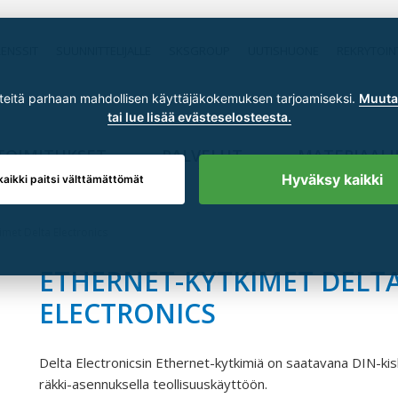
RENSSIT
SUUNNITTELIJALLE
SKSGROUP
UUTISHUONE
REKRYTOIN
itä parhaan mahdollisen käyttäjäkokemuksen tarjoamiseksi.
Muuta 
tai lue lisää evästeselosteesta.
TOIMITUKSET
PALVELUT
MATERIAALI
Hyväksy kaikki
kaikki paitsi välttämättömät
imet Delta Electronics
ETHERNET-KYTKIMET DELT
ELECTRONICS
Delta Electronicsin Ethernet-kytkimiä on saatavana DIN-kis
räkki-asennuksella teollisuuskäyttöön.