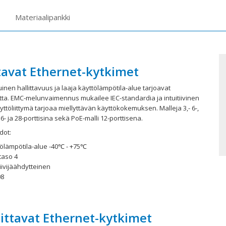
Materiaalipankki
ttavat Ethernet-kytkimet
inen hallittavuus ja laaja käyttölämpötila-alue tarjoavat
tta. EMC-melunvaimennus mukailee IEC-standardia ja intuitiivinen
ttöliittymä tarjoaa miellyttävän käyttökokemuksen. Malleja 3,- 6-,
, 16- ja 28-porttisina sekä PoE-malli 12-porttisena.
dot:
tölämpötila-alue -40℃ - +75℃
taso 4
iivijäähdytteinen
08
littavat Ethernet-kytkimet