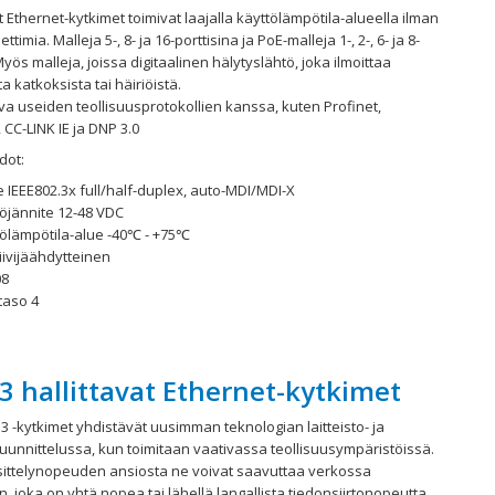
at Ethernet-kytkimet toimivat laajalla käyttölämpötila-alueella ilman
ettimia. Malleja 5-, 8- ja 16-porttisina ja PoE-malleja 1-, 2-, 6- ja 8-
Myös malleja, joissa digitaalinen hälytyslähtö, joka ilmoittaa
a katkoksista tai häiriöistä.
a useiden teollisuusprotokollien kanssa, kuten Profinet,
 CC-LINK IE ja DNP 3.0
dot:
 IEEE802.3x full/half-duplex, auto-MDI/MDI-X
töjännite 12-48 VDC
tölämpötila-alue -40℃ - +75℃
iivijäähdytteinen
08
taso 4
3 hallittavat Ethernet-kytkimet
 3 -kytkimet yhdistävät uusimman teknologian laitteisto- ja
uunnittelussa, kun toimitaan vaativassa teollisuusympäristöissä.
ittelynopeuden ansiosta ne voivat saavuttaa verkossa
n, joka on yhtä nopea tai lähellä langallista tiedonsiirtonopeutta.