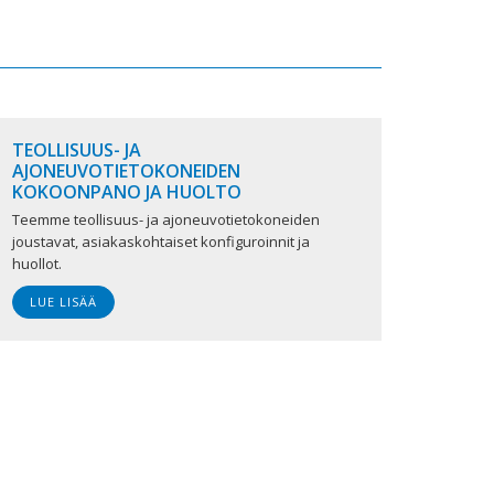
TEOLLISUUS- JA
AJONEUVOTIETOKONEIDEN
KOKOONPANO JA HUOLTO
Teemme teollisuus- ja ajoneuvotietokoneiden
joustavat, asiakaskohtaiset konfiguroinnit ja
huollot.
LUE LISÄÄ