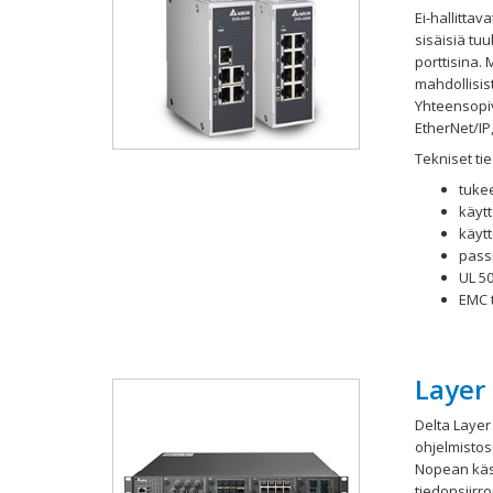
Ei-hallittav
sisäisiä tuul
porttisina. 
mahdollisist
Yhteensopiv
EtherNet/IP,
Tekniset tie
tukee
käyt
käyt
pass
UL 5
EMC 
Layer 
Delta Layer
ohjelmistos
Nopean käs
tiedonsiirro