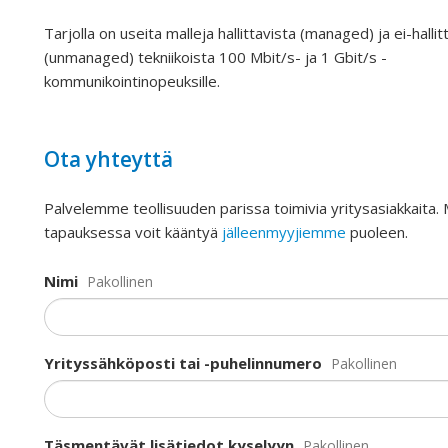
Tarjolla on useita malleja hallittavista (managed) ja ei-hallit
(unmanaged) tekniikoista 100 Mbit/s- ja 1 Gbit/s -
kommunikointinopeuksille.
Ota yhteyttä
Palvelemme teollisuuden parissa toimivia yritysasiakkaita.
tapauksessa voit kääntyä
jälleenmyyjiemme
puoleen.
Nimi
Pakollinen
Yrityssähköposti tai -puhelinnumero
Pakollinen
Täsmentävät lisätiedot kyselyyn
Pakollinen