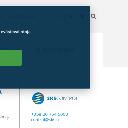
TI
VARASTOSALDOT
FI
EN
evästevalintoja
PANKKI
YHTEYSTIEDOT
A
+358 20 764 5000
ko- ja
control@sks.fi