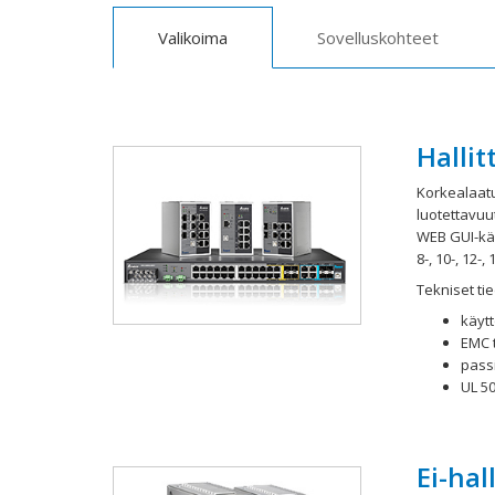
Valikoima
Sovelluskohteet
Halli
Korkealaatu
luotettavuu
WEB GUI-käy
8-, 10-, 12-
Tekniset tie
käyt
EMC 
pass
UL 5
Ei-hal