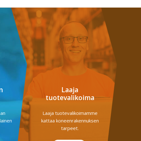
n
Laaja
tuotevalikoima
dan
Laaja tuotevalikoimamme
lainen
kattaa koneenrakennuksen
tarpeet.