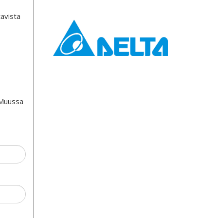
tavista
 Muussa