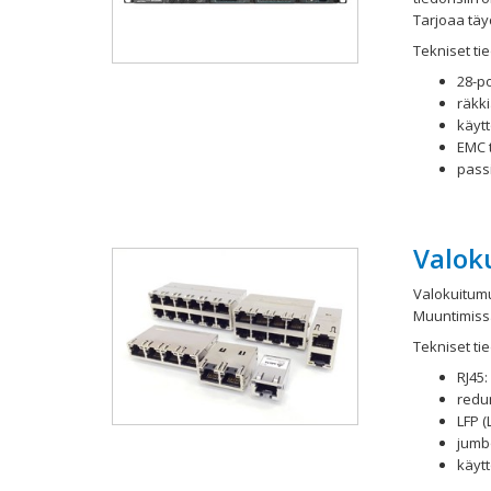
Tarjoaa täyd
Tekniset tie
28-p
räkk
käyt
EMC 
pass
Valok
Valokuitumu
Muuntimissa 
Tekniset tie
RJ45
redu
LFP (
jumb
käytt