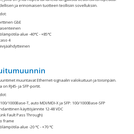
ellisen ja erinomaisen tuotteen teollisiin sovelluksiin.
dot:
orttinen GbE
iasenteinen
tölämpötila-alue -40℃ - +85℃
taso 4
iivijäähdytteinen
uitumuunnin
untimet muuntavat Ethernet-signaalin valokuituun ja toisinpäin.
on RJ45- ja SFP-portit.
dot:
: 100/1000Base-T, auto MDI/MDI-X ja SFP: 100/1000Base-SFP
ndanttinen käyttöjännite 12-48 VDC
Link Fault Pass Through)
o frame
ölämpötila-alue -20 ℃ - +70 ℃