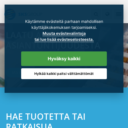
Käytämme evästeitä parhaan mahdollisen
käyttäjäkokemuksen tarjoamiseksi.
LAATU ALKAA
Muuta evästevalintoja
tai lue lisää evästeselosteesta.
ASIANTUNTIJUUDESTA
Hyväksy kaikki
SKS GROUP 100 VUOTTA
Hylkää kaikki paitsi välttämättömät
HAE TUOTETTA TAI
RATKAISUA