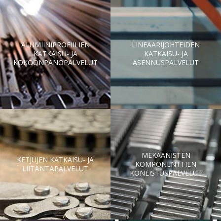
ALUMIINIPROFIILIEN
LINEAARIJOHTEIDEN
KATKAISU- JA
KATKAISU- JA
KOKOONPANOPALVELUT
ASENNUSPALVELUT
MEKAANISTEN
KETJUJEN KATKAISU- JA
KOMPONENTTIEN
LIITÄNTÄPALVELUT
KONEISTUSPALVELUT