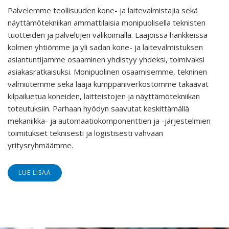
Palvelemme teollisuuden kone- ja laitevalmistajia sekä
näyttämötekniikan ammattilaisia monipuolisella teknisten
tuotteiden ja palvelujen valikoimalla. Laajoissa hankkeissa
kolmen yhtiömme ja yli sadan kone- ja laitevalmistuksen
asiantuntijamme osaaminen yhdistyy yhdeksi, toimivaksi
asiakasratkaisuksi. Monipuolinen osaamisemme, tekninen
valmiutemme sekä laaja kumppaniverkostomme takaavat
kilpailuetua koneiden, laitteistojen ja näyttämötekniikan
toteutuksiin. Parhaan hyödyn saavutat keskittämällä
mekaniikka- ja automaatiokomponenttien ja -järjestelmien
toimitukset teknisesti ja logistisesti vahvaan
yritysryhmäämme.
LUE LISÄÄ