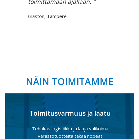
toimittamaan ajallaan.
Glaston
,
Tampere
NÄIN TOIMITAMME
Toimitusvarmuus ja laatu
Tehokas logistiikka ja laaja valikoima
varastotuotteita takaa nopeat