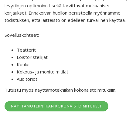
levytilojen optimoinnit sekä tarvittavat mekaaniset
korjaukset. Ennakoivan huollon perusteella myönnämme
todistuksen, että laitteisto on edelleen turvallinen käyttää.
Sovelluskohteet:
Teatterit
Loistoristeilijät
Koulut
Kokous- ja monitoimitilat
Auditoriot
Tutustu myös näyttämötekniikan kokonaistoimituksiin.
NÄYTTÄMÖTEKNIIKAN KOKONAISTOIMITUKSET