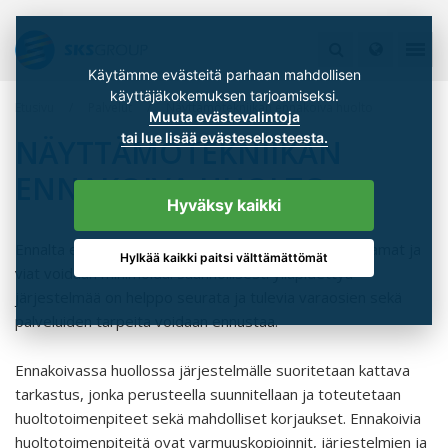
Käytämme evästeitä parhaan mahdollisen
käyttäjäkokemuksen tarjoamiseksi.
Etusivu
Palvelut
Näyttämötekniikan ennakoiva huolto
Muuta evästevalintoja
tai lue lisää evästeselosteesta.
NÄYTTÄMÖTEKNIIKAN
ENNAKOIVA HUOLTO
Hyväksy kaikki
Ennalta ehkäisevällä huollolla odottamattomat katkeamat ja
Hylkää kaikki paitsi välttämättömät
viat voidaan minimoida. Säännöllisesti ylläpidettyä
järjestelmää on helppo seurata ja tulevia varaosien sekä
palveluiden tarpeita voidaan ennustaa.
Ennakoivassa huollossa järjestelmälle suoritetaan kattava
tarkastus, jonka perusteella suunnitellaan ja toteutetaan
huoltotoimenpiteet sekä mahdolliset korjaukset. Ennakoivia
huoltotoimenpiteitä ovat varmuuskopioinnit, järjestelmien ja