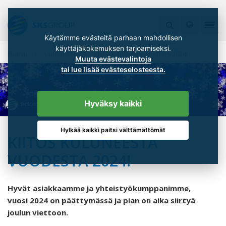
Käytämme evästeitä parhaan mahdollisen
käyttäjäkokemuksen tarjoamiseksi.
Etusivu
Uutishuone
Kiitos kuluneesta vuodesta 2024!
Muuta evästevalintoja
tai lue lisää evästeselosteesta.
Hyväksy kaikki
Hylkää kaikki paitsi välttämättömät
KIITOS KULUNEESTA
VUODESTA 2024!
Hyvät asiakkaamme ja yhteistyökumppanimme,
vuosi 2024 on päättymässä ja pian on aika siirtyä
joulun viettoon.