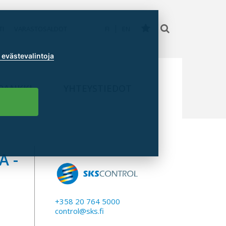
TI
VARASTOSALDOT
FI
EN
evästevalintoja
PANKKI
YHTEYSTIEDOT
A -
+358 20 764 5000
control@sks.fi