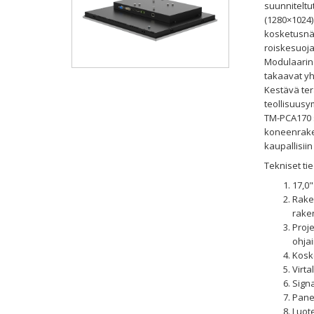
suunniteltu
(1280×1024)
kosketusnäy
roiskesuoj
Modulaarine
takaavat yh
Kestävä ter
teollisuusy
TM-PCA170 s
koneenraken
kaupallisii
Tekniset tie
17,0"
Rake
rake
Proje
ohja
Kosk
Virta
Signa
Panee
Luote