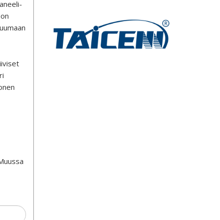
aneeli-
 on
 tuumaan
iviset
ri
monen
 Muussa