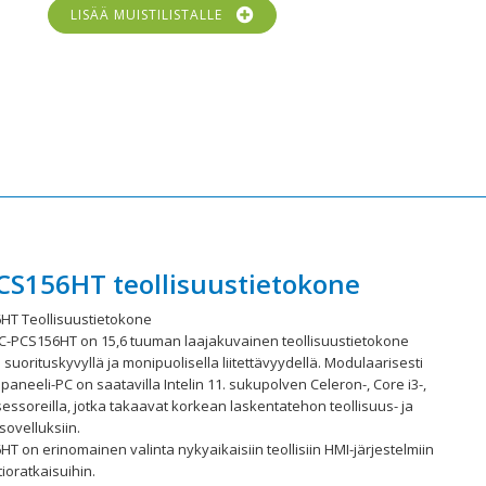
LISÄÄ MUISTILISTALLE
CS156HT teollisuustietokone
HT Teollisuustietokone
C-PCS156HT on 15,6 tuuman laajakuvainen teollisuustietokone
suorituskyvyllä ja monipuolisella liitettävyydellä. Modulaarisesti
paneeli-PC on saatavilla Intelin 11. sukupolven Celeron-, Core i3-,
osessoreilla, jotka takaavat korkean laskentatehon teollisuus- ja
ovelluksiin.
T on erinomainen valinta nykyaikaisiin teollisiin HMI-järjestelmiin
ioratkaisuihin.