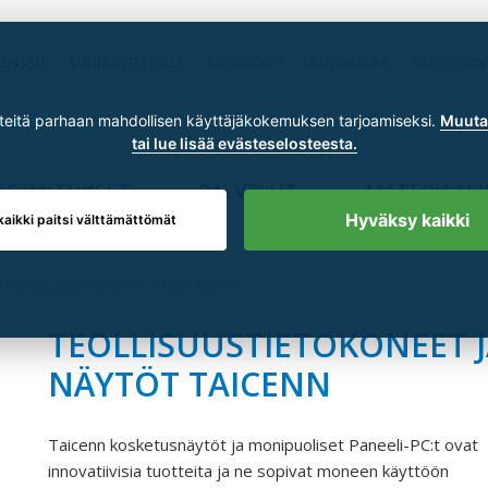
RENSSIT
SUUNNITTELIJALLE
SKSGROUP
UUTISHUONE
REKRYTOIN
itä parhaan mahdollisen käyttäjäkokemuksen tarjoamiseksi.
Muuta 
tai lue lisää evästeselosteesta.
TOIMITUKSET
PALVELUT
MATERIAALI
Hyväksy kaikki
kaikki paitsi välttämättömät
Teollisuustietokoneet ja -näytöt Taicenn
TEOLLISUUSTIETOKONEET J
NÄYTÖT TAICENN
Taicenn kosketusnäytöt ja monipuoliset Paneeli-PC:t ovat
innovatiivisia tuotteita ja ne sopivat moneen käyttöön