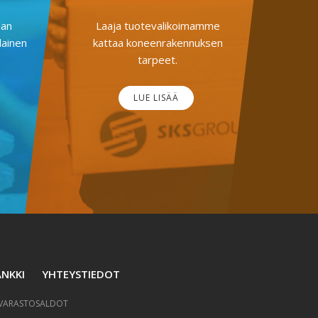
dan
Laaja tuotevalikoimamme
lainen
kattaa koneenrakennuksen
tarpeet.
LUE LISÄÄ
NKKI
YHTEYSTIEDOT
VARASTOSALDOT