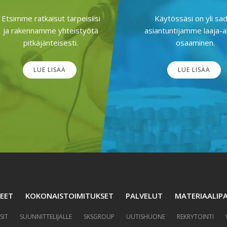
Etsimme ratkaisut tarpeisiisi
Käytössäsi on yli sa
ja rakennamme yhteistyötä
asiantuntijamme laaja-a
pitkäjänteisesti.
osaaminen.
LUE LISÄÄ
LUE LISÄÄ
EET
KOKONAISTOIMITUKSET
PALVELUT
MATERIAALIPA
SIT
SUUNNITTELIJALLE
SKSGROUP
UUTISHUONE
REKRYTOINTI