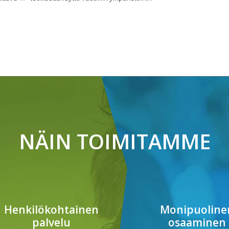
NÄIN TOIMITAMME
Henkilökohtainen
Monipuoline
palvelu
osaaminen