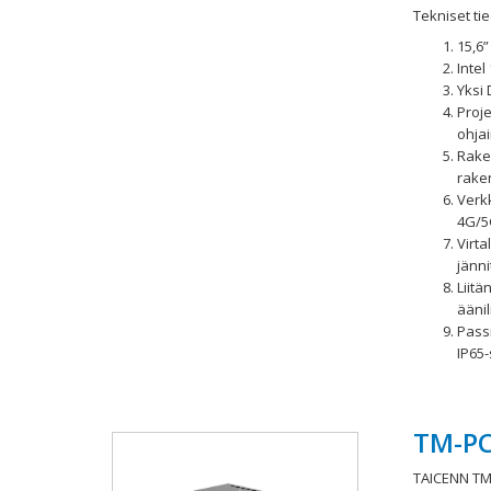
Tekniset tie
15,6”
Intel
Yksi
Proje
ohja
Rake
rake
Verk
4G/5
Virta
jänni
Liitä
äänil
Passi
IP65-
TM-PC
TAICENN TM-