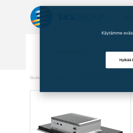
REFE
Käytämme eväste
TUOTTEET
KOKONAIS
Hylkää 
Etusivu
Tuotteet
Teollisuus-IT ja ajoneuvo-IT