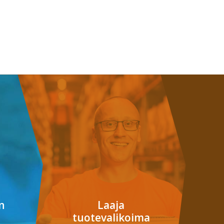
n
Laaja
tuotevalikoima