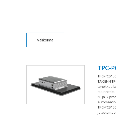
Valikoima
TPC-P
TPC-PCS156
TAICENN TP
tehokkaalla 
suunniteltu 
i5- ja i7-pr
automaatios
TPC-PCS156H
ja automaat