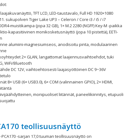
dot:
 laajakuvanäyttö, TFT LCD, LED-taustavalo, Full HD 1920×1080
 11. sukupolven Tiger Lake UP3 – Celeron / Core i3 / i5 / i7
 DDR4-muistikampa (jopa 32 GB), 1× M.2 2280 (NGFF) Key-M -paikka
ktio-kapasitiivinen monikosketusnäyttö (jopa 10 pistettä), EETI-
in
nne alumiini-magnesiumseos, anodisoitu pinta, modulaarinen
nne
koyhteydet 2× GLAN, langattomat laajennusvaihtoehdot, tuki
G, WiFi/Bluetooth
lähde DC 12V, vaihtoehtoisesti laajasyöttöinen DC 9~36V
tetulo
nnät 8× USB (6× USB3.0), 6× COM (valinnainen GPIO), 2× HDMI,
iitäntä
ivijäähdytteinen, monipuoliset liitännät, paneelikiinnitys, etupuoli
suojattu
A170 teollisuusnäyttö
PCA170 ‑sarjan 17,0 tuuman teollisuusnäyttö on