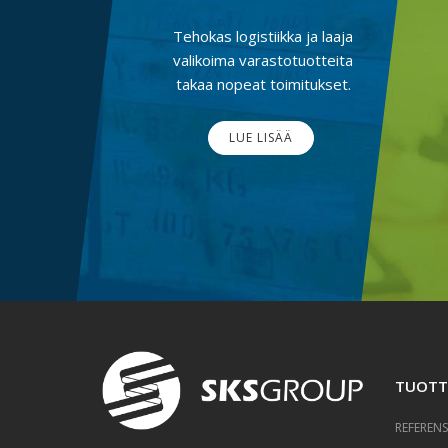
Tehokas logistiikka ja laaja
valikoima varastotuotteita
takaa nopeat toimitukset.
LUE LISÄÄ
TUOTT
REFERENS