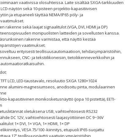
toiminaan vaativissa olosuhteissa. Laite sisältää SXGA-tarkkuuden
 LCD-näytön sekä 10-pisteen projektio-kapasitiivisen
tön ja etupaneeli täyttää NEMA/IP65 pöly- ja
avaatimukset.
n rakenne sekä laajat signaalitulot (VGA, DVI, HDMI ja DP)
teensopivuuden monipuolisten laitteiden ja sovellusten kanssa.
äsrunkoinen rakenne varmistaa, että näyttö kestää
mpäristöjen vaatimukset.
oveltuu erityisesti teollisuusautomaatioon, tehdasympäristöihin,
nukseen, CNC- ja tekstiilikoneisiin, tietoliikenneverkkoihin ja
n automaatioratkaisuihin.
dot:
 TFT LCD, LED-taustavalo, resoluutio SXGA 1280×1024
nne alumiini-magnesiumseos, anodisoitu pinta, modulaarinen
nne
ktio-kapasitiivinen monikosketusnäyttö (jopa 10 pistettä), EETI-
in
etusliitännät oletuksena USB, vaihtoehtoisesti RS232
lähde DC 12V, vaihtoehtoisesti laajasyöttöinen DC 9~36V
alitulot 1× DVI, 1× VGA, 1× HDMI, 1× DP
likiinnitys, VESA 75/100 ‑kiinnitys, etupuoli IP65-suojattu
ttava 17” teollisuusnäyttö vaativiin ympäristöihin