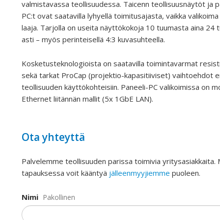
valmistavassa teollisuudessa. Taicenn teollisuusnäytöt ja p
PC:t ovat saatavilla lyhyellä toimitusajasta, vaikka valikoima
laaja. Tarjolla on useita näyttökokoja 10 tuumasta aina 24
asti – myös perinteisellä 4:3 kuvasuhteella.
Kosketusteknologioista on saatavilla toimintavarmat resisti
sekä tarkat ProCap (projektio-kapasitiiviset) vaihtoehdot e
teollisuuden käyttökohteisiin. Paneeli-PC valikoimissa on 
Ethernet liitännän mallit (5x 1GbE LAN).
Ota yhteyttä
Palvelemme teollisuuden parissa toimivia yritysasiakkaita.
tapauksessa voit kääntyä
jälleenmyyjiemme
puoleen.
Nimi
Pakollinen