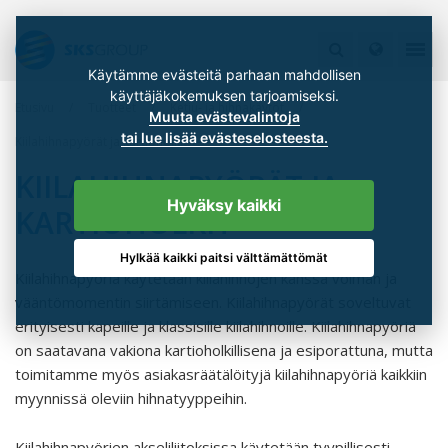
Käytämme evästeitä parhaan mahdollisen
käyttäjäkokemuksen tarjoamiseksi.
Etusivu
Tuotteet
Ketju- ja hihnakäytöt
Muuta evästevalintoja
tai lue lisää evästeselosteesta.
Kiilahihnapyörät ja kartioholkit
KIILAHIHNAPYÖRÄT JA
Hyväksy kaikki
KARTIOHOLKIT
Hylkää kaikki paitsi välttämättömät
Kiilahihnapyöriä käytetään kiilahihnojen kanssa voiman ja
vääntömomentin siirtämiseen. Kiilahihnapyörät soveltuvat
erityisesti kapeille ja klassisille kiilahihnoille. Kiilahihnapyöriä
on saatavana vakiona kartioholkillisena ja esiporattuna, mutta
toimitamme myös asiakasräätälöityjä kiilahihnapyöriä kaikkiin
myynnissä oleviin hihnatyyppeihin.
Kiilahihnapyörien akseliliitoksissa käytetään tyypillisesti