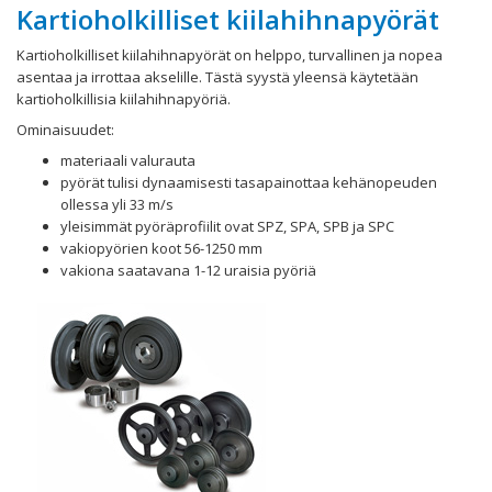
Kartioholkilliset kiilahihnapyörät
Kartioholkilliset kiilahihnapyörät on helppo, turvallinen ja nopea
asentaa ja irrottaa akselille. Tästä syystä yleensä käytetään
kartioholkillisia kiilahihnapyöriä.
Ominaisuudet:
materiaali valurauta
pyörät tulisi dynaamisesti tasapainottaa kehänopeuden
ollessa yli 33 m/s
yleisimmät pyöräprofiilit ovat SPZ, SPA, SPB ja SPC
vakiopyörien koot 56-1250 mm
vakiona saatavana 1-12 uraisia pyöriä