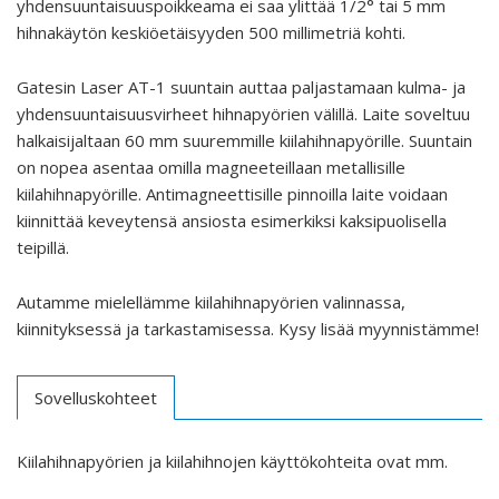
yhdensuuntaisuuspoikkeama ei saa ylittää 1/2° tai 5 mm
hihnakäytön keskiöetäisyyden 500 millimetriä kohti.
Gatesin Laser AT-1 suuntain auttaa paljastamaan kulma- ja
yhdensuuntaisuusvirheet hihnapyörien välillä. Laite soveltuu
halkaisijaltaan 60 mm suuremmille kiilahihnapyörille. Suuntain
on nopea asentaa omilla magneeteillaan metallisille
kiilahihnapyörille. Antimagneettisille pinnoilla laite voidaan
kiinnittää keveytensä ansiosta esimerkiksi kaksipuolisella
teipillä.
Autamme mielellämme kiilahihnapyörien valinnassa,
kiinnityksessä ja tarkastamisessa. Kysy lisää myynnistämme!
Sovelluskohteet
Kiilahihnapyörien ja kiilahihnojen käyttökohteita ovat mm.