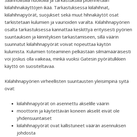
Säännöllisillä huolloilla ja tarkastuksilla pidennetään
kiilahihnakäyttöjen ikää. Tarkastuksessa kiilahihnat,
kiilahihnapyörät, suojukset sekä muut hihnakäytöt osat
tarkistetaan kulumien ja vaurioiden varalta. Kiilahihnapyörien
osalta tarkastuksessa kannattaa keskittyä erityisesti pyörien
suuntauksen ja kiinnityksen tarkastamiseen, sillä väärin
suunnatut kiilahihnapyörät voivat nopeuttaa käytön
kulumista. Kulumien toteaminen pelkästään silmämääräisesti
voi joskus olla vaikeaa, minkä vuoksi Gatesin pyörätulkkien
käyttö on suositeltavaa.
Kiilahihnapyörien virheellisten suuntausten yleisimpinä syitä
ovat:
kiilahihnapyörät on asennettu akselille väärin
moottorin ja käytettävän koneen akselit eivät ole
yhdensuuntaiset
kiilahihnapyörät ovat kallistuneet väärän asennuksen
johdosta