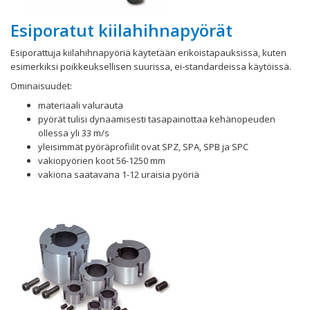
Esiporatut kiilahihnapyörät
Esiporattuja kiilahihnapyöriä käytetään erikoistapauksissa, kuten
esimerkiksi poikkeuksellisen suurissa, ei-standardeissa käytöissä.
Ominaisuudet:
materiaali valurauta
pyörät tulisi dynaamisesti tasapainottaa kehänopeuden
ollessa yli 33 m/s
yleisimmät pyöräprofiilit ovat SPZ, SPA, SPB ja SPC
vakiopyörien koot 56-1250 mm
vakiona saatavana 1-12 uraisia pyöriä