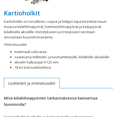
Kartioholkit
Kartioholkki on turvallinen, nopea ja helppo tapa kiinnittää muun
muassa kiilahihnapyörät, hammashihnapyörät ja ketjupyörät
kiilalliselle akselille. Kiinnitykseen ja irrotukseen tarvitaan
ainoastaan kuusiokoloavainta.
Ominaisuudet:
materiaali valurauta
saatavana millimetri- ja tuumamittaisille, kiilallisille akseleille
akselin halkaisijat 9-125 mm
18 eri kokovaihtoehtoa
Lisätiedot ja ominaisuudet
Mitä kiilahihnapyörien tarkastuksessa kannattaa
huomioida?