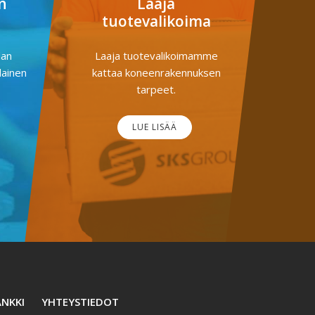
n
Laaja
tuotevalikoima
dan
Laaja tuotevalikoimamme
lainen
kattaa koneenrakennuksen
tarpeet.
LUE LISÄÄ
NKKI
YHTEYSTIEDOT