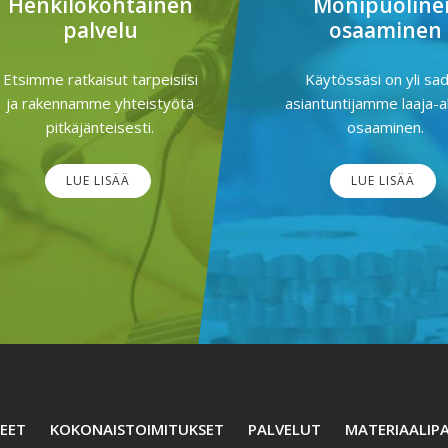
Henkilökohtainen
Monipuoline
palvelu
osaaminen
Etsimme ratkaisut tarpeisiisi
Käytössäsi on yli sa
ja rakennamme yhteistyötä
asiantuntijamme laaja-a
pitkäjänteisesti.
osaaminen.
LUE LISÄÄ
LUE LISÄÄ
EET
KOKONAISTOIMITUKSET
PALVELUT
MATERIAALIPA