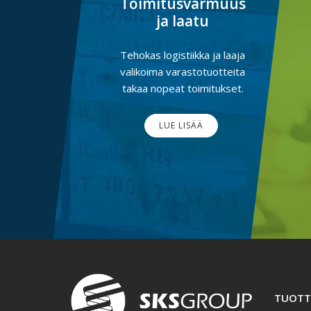
Toimitusvarmuus
ja laatu
Tehokas logistiikka ja laaja
valikoima varastotuotteita
takaa nopeat toimitukset.
LUE LISÄÄ
TUOTT