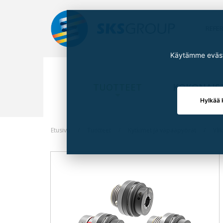
REFE
Käytämme eväste
TUOTTEET
KOKONAIS
Hylkää 
Etusivu
Tuotteet
Kytkimet ja vapaapyörät
Yli