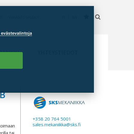
TI
VARASTOSALDOT
FI
EN
evästevalintoja
PANKKI
YHTEYSTIEDOT
B
+358 20 764 5001
sales.mekaniikka@sks.fi
ikoimaan
illa tai