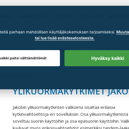
RENSSIT
SUUNNITTELIJALLE
SKSGROUP
UUTISHUONE
REKRYTOIN
itä parhaan mahdollisen käyttäjäkokemuksen tarjoamiseksi.
Muuta 
tai lue lisää evästeselosteesta.
TOIMITUKSET
PALVELUT
MATERIAALI
Hyväksy kaikki
kaikki paitsi välttämättömät
kuormakytkimet Jakob
YLIKUORMAKYTKIMET JAKO
Jakobin ylikuormakytkinten valikoima sisältää erilaisia
kytkinvaihtoehtoja eri sovelluksiin. Osa ylikuormakytkimistä
soveltuu suoriin käyttöihin ja osa epäsuoriin käyttöihin. Val
kuuluvat myös erikoisvaihtoehdot esimerkiksi tandem-laaker