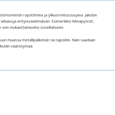
tömomentin rajoittimina ja ylikuormitussuojana. Jakobin
ratkaisuja erityisvaatimuksiin. Esimerkiksi hihnapyörät,
n sen mukauttamiseksi sovellukseen.
muun muassa metallipalkeisiin tai napoihin. Näin saadaan
kselin vääristymää.