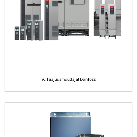
iC Taajuusmuuttajat Danfoss