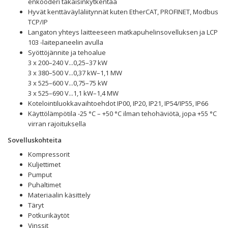
enkooderi takaisinkytkentää
Hyvät kenttäväyläliitynnät kuten EtherCAT, PROFINET, Modbus
TCP/IP
Langaton yhteys laitteeseen matkapuhelinsovelluksen ja LCP
103 -laitepaneelin avulla
Syöttöjännite ja tehoalue
3 x 200–240 V...0,25–37 kW
3 x 380–500 V...0,37 kW–1,1 MW
3 x 525–600 V...0,75–75 kW
3 x 525–690 V...1,1 kW–1,4 MW
Kotelointiluokkavaihtoehdot IP00, IP20, IP21, IP54/IP55, IP66
Käyttölämpötila -25 °C – +50 °C ilman tehohäviötä, jopa +55 °C
virran rajoituksella
Sovelluskohteita
Kompressorit
Kuljettimet
Pumput
Puhaltimet
Materiaalin käsittely
Täryt
Potkurikäytöt
Vinssit