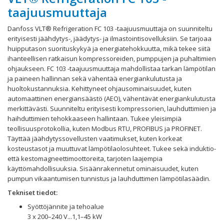
taajuusmuuttaja
Danfoss VLT® Refrigeration FC 103 -taajuusmuuttaja on suunniteltu
erityisesti jäähdytys-, jäädytys- ja ilmastointisovelluksiin. Se tarjoaa
huipputason suorituskykyä ja energiatehokkuutta, mikä tekee siitä
ihanteellisen ratkaisun kompressoreiden, pumppujen ja puhaltimien
ohjaukseen. FC 103 -taajuusmuuttaja mahdollistaa tarkan lämpötilan
ja paineen hallinnan sekä vähentää energiankulutusta ja
huoltokustannuksia. Kehittyneet ohjausominaisuudet, kuten
automaattinen energiansäästö (AEO), vähentävät energiankulutusta
merkittävästi. Suunniteltu erityisesti kompressorien, lauhduttimien ja
haihduttimien tehokkaaseen hallintaan. Tukee yleisimpiä
teollisuusprotokollia, kuten Modbus RTU, PROFIBUS ja PROFINET.
Täyttää jäähdytyssovellusten vaatimukset, kuten korkeat
kosteustasot ja muuttuvat lämpötilaolosuhteet. Tukee sekä induktio-
että kestomagneettimoottoreita, tarjoten laajempia
käyttömahdollisuuksia. Sisäänrakennetut ominaisuudet, kuten
pumpun vikaantumisen tunnistus ja lauhduttimen lämpötilasäädin.
Tekniset tiedot:
Syöttöjännite ja tehoalue
3 x 200–240 V...1,1–45 kW