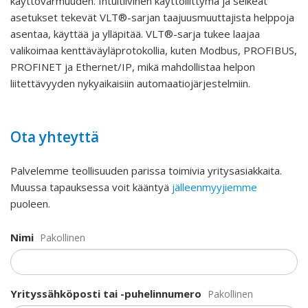
käyttövarmuuden. Intuitiivinen käyttöliittymä ja selkeät
asetukset tekevät VLT®-sarjan taajuusmuuttajista helppoja
asentaa, käyttää ja ylläpitää. VLT®-sarja tukee laajaa
valikoimaa kenttäväyläprotokollia, kuten Modbus, PROFIBUS,
PROFINET ja Ethernet/IP, mikä mahdollistaa helpon
liitettävyyden nykyaikaisiin automaatiojärjestelmiin.
Ota yhteyttä
Palvelemme teollisuuden parissa toimivia yritysasiakkaita.
Muussa tapauksessa voit kääntyä
jälleenmyyjiemme
puoleen.
Nimi
Pakollinen
Yrityssähköposti tai -puhelinnumero
Pakollinen