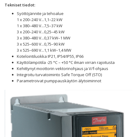
Tekniset tiedot:
Syöttöjännite ja tehoalue
1 x 200–240 V...1,1–22 kW
1 x 380–480 V...7,5–37 kW
3 x 200–240 V...0,25–45 kW
3 x 380–480 V...0,37 kW–1 MW
3 x 525–600 V...0,75–90 kW
3 x 525–690 V...1,1 kW–1,4 MW
Kotelointiluokka IP21, IP54/IP55, IP66
Käyttölämpötila -25 °C – +50 °C ilman virran rajoitusta
Kehittynyt moottorin vektorinohjaus ja V/f-ohjaus
Integroitu turvatoiminto Safe Torque Off (STO)
Parametroivat pumppauskäytön älytoiminnot