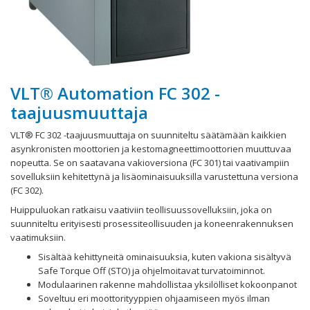
VLT® Automation FC 302 -
taajuusmuuttaja
VLT® FC 302 -taajuusmuuttaja on suunniteltu säätämään kaikkien
asynkronisten moottorien ja kestomagneettimoottorien muuttuvaa
nopeutta. Se on saatavana vakioversiona (FC 301) tai vaativampiin
sovelluksiin kehitettynä ja lisäominaisuuksilla varustettuna versiona
(FC 302).
Huippuluokan ratkaisu vaativiin teollisuussovelluksiin, joka on
suunniteltu erityisesti prosessiteollisuuden ja koneenrakennuksen
vaatimuksiin.
Sisältää kehittyneitä ominaisuuksia, kuten vakiona sisältyvä
Safe Torque Off (STO) ja ohjelmoitavat turvatoiminnot.
Modulaarinen rakenne mahdollistaa yksilölliset kokoonpanot
Soveltuu eri moottorityyppien ohjaamiseen myös ilman