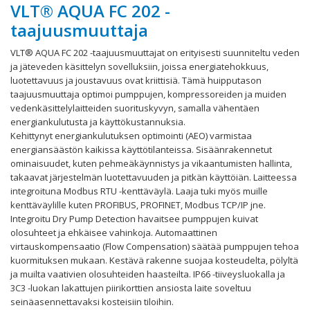
VLT® AQUA FC 202 -
taajuusmuuttaja
VLT® AQUA FC 202 -taajuusmuuttajat on erityisesti suunniteltu veden
ja jäteveden käsittelyn sovelluksiin, joissa energiatehokkuus,
luotettavuus ja joustavuus ovat kriittisiä. Tämä huipputason
taajuusmuuttaja optimoi pumppujen, kompressoreiden ja muiden
vedenkäsittelylaitteiden suorituskyvyn, samalla vähentäen
energiankulutusta ja käyttökustannuksia.
Kehittynyt energiankulutuksen optimointi (AEO) varmistaa
energiansäästön kaikissa käyttötilanteissa. Sisäänrakennetut
ominaisuudet, kuten pehmeäkäynnistys ja vikaantumisten hallinta,
takaavat järjestelmän luotettavuuden ja pitkän käyttöiän. Laitteessa
integroituna Modbus RTU -kenttäväylä. Laaja tuki myös muille
kenttäväylille kuten PROFIBUS, PROFINET, Modbus TCP/IP jne.
Integroitu Dry Pump Detection havaitsee pumppujen kuivat
olosuhteet ja ehkäisee vahinkoja. Automaattinen
virtauskompensaatio (Flow Compensation) säätää pumppujen tehoa
kuormituksen mukaan. Kestävä rakenne suojaa kosteudelta, pölyltä
ja muilta vaativien olosuhteiden haasteilta. IP66 -tiiveysluokalla ja
3C3 -luokan lakattujen piirikorttien ansiosta laite soveltuu
seinäasennettavaksi kosteisiin tiloihin.