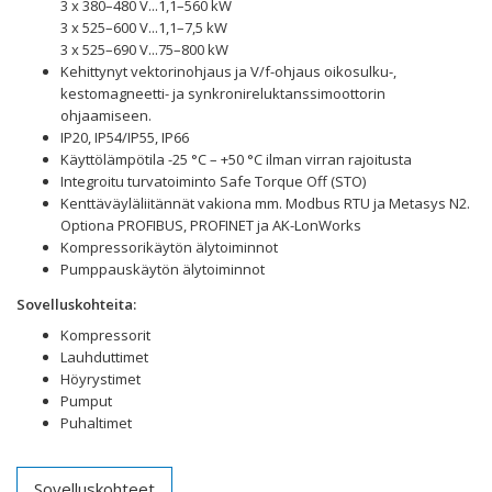
3 x 380–480 V...1,1–560 kW
3 x 525–600 V...1,1–7,5 kW
3 x 525–690 V...75–800 kW
Kehittynyt vektorinohjaus ja V/f-ohjaus oikosulku-,
kestomagneetti- ja synkronireluktanssimoottorin
ohjaamiseen.
IP20, IP54/IP55, IP66
Käyttölämpötila -25 °C – +50 °C ilman virran rajoitusta
Integroitu turvatoiminto Safe Torque Off (STO)
Kenttäväyläliitännät vakiona mm. Modbus RTU ja Metasys N2.
Optiona PROFIBUS, PROFINET ja AK-LonWorks
Kompressorikäytön älytoiminnot
Pumppauskäytön älytoiminnot
Sovelluskohteita:
Kompressorit
Lauhduttimet
Höyrystimet
Pumput
Puhaltimet
Sovelluskohteet