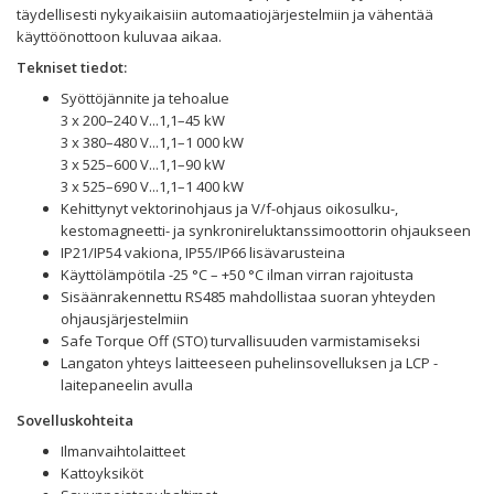
täydellisesti nykyaikaisiin automaatiojärjestelmiin ja vähentää
käyttöönottoon kuluvaa aikaa.
Tekniset tiedot:
Syöttöjännite ja tehoalue
3 x 200–240 V...1,1–45 kW
3 x 380–480 V...1,1–1 000 kW
3 x 525–600 V...1,1–90 kW
3 x 525–690 V...1,1–1 400 kW
Kehittynyt vektorinohjaus ja V/f-ohjaus oikosulku-,
kestomagneetti- ja synkronireluktanssimoottorin ohjaukseen
IP21/IP54 vakiona, IP55/IP66 lisävarusteina
Käyttölämpötila -25 °C – +50 °C ilman virran rajoitusta
Sisäänrakennettu RS485 mahdollistaa suoran yhteyden
ohjausjärjestelmiin
Safe Torque Off (STO) turvallisuuden varmistamiseksi
Langaton yhteys laitteeseen puhelinsovelluksen ja LCP -
laitepaneelin avulla
Sovelluskohteita
Ilmanvaihtolaitteet
Kattoyksiköt