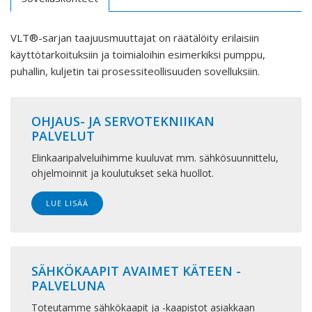
VLT®-sarjan taajuusmuuttajat on räätälöity erilaisiin
käyttötarkoituksiin ja toimialoihin esimerkiksi pumppu,
puhallin, kuljetin tai prosessiteollisuuden sovelluksiin.
OHJAUS- JA SERVOTEKNIIKAN
PALVELUT
Elinkaaripalveluihimme kuuluvat mm. sähkösuunnittelu,
ohjelmoinnit ja koulutukset sekä huollot.
LUE LISÄÄ
SÄHKÖKAAPIT AVAIMET KÄTEEN -
PALVELUNA
Toteutamme sähkökaapit ja -kaapistot asiakkaan