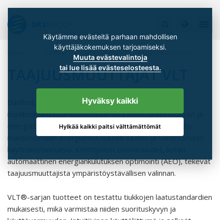
Käytämme evästeitä parhaan mahdollisen
käyttäjäkokemuksen tarjoamiseksi.
Etusivu
Tuotteet
Sähkökäytöt
Taajuusmuuttajat VLT
Muuta evästevalintoja
tai lue lisää evästeselosteesta.
TAAJUUSMUUTTAJAT VLT
Hyväksy kaikki
Danfoss VLT® -sarjan taajuusmuuttajat edustavat
maailmanlaajuista huippuosaamista moottorinohjauksen ja
energiatehokkuuden saralla. VLT®-sarja on suunniteltu
Hylkää kaikki paitsi välttämättömät
maksimoimaan energiankulutuksen säästö ja vähentämään
käyttökustannuksia. Kehittyneet ominaisuudet, kuten
automaattinen energiankulutuksen optimointi (AEO), tekevät
taajuusmuuttajista ympäristöystävällisen valinnan.
VLT®-sarjan tuotteet on testattu tiukkojen laatustandardien
mukaisesti, mikä varmistaa niiden suorituskyvyn ja