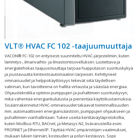
VLT® HVAC FC 102 -taajuumuuttaja
VACON® FC-102 on erityisesti suunniteltu HVAC-järjestelmiin, kuten
lämmitys-, ilmanvaihto- ja ilmastointisovelluksiin. Luotettava ja
energiatehokas taajuusmuuttaja tarjoaa huipputason suorituskykyä
ja joustavuutta kiinteistöautomaation tarpeisiin. Kehittyneet
ominaisuudet ja helppokäyttöisyys tekevät siitä täydellisen
valinnan, kun tavoitteena on hallita virtausta ja säästää energiaa.
Ohjaustekniikka optimoi pumppujen ja puhaltimien suorituskyvyn,
mikä vähentää energiankulutusta ja pienentää käyttökustannuksia.
Sisäänrakennetut HVAC-ominaisuudet takaavat toiminnallisuuden
mm. automaattiseen energiansäästöön, pumppujen ohjaukseen ja
puhaltimien vianhallintaan. Tukee useita kenttäväyläprotokollia,
kuten Modbus RTU, BACnet, ja Metasys N2, lisävarusteilla esim.
PROFINET ja Ethernet/IP. Täyttää HVAC-ympäristöjen vaatimukset,
mukaan lukien tärinän, kosteuden ja pölyn kestävyys. Sopii