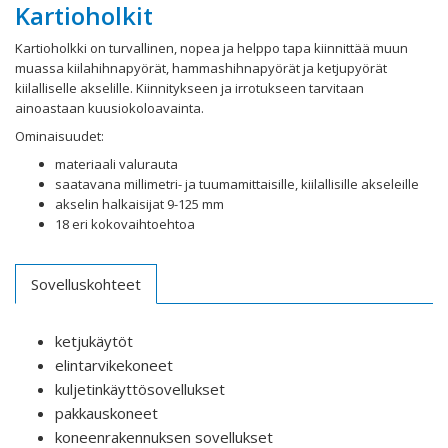
Kartioholkit
Kartioholkki on turvallinen, nopea ja helppo tapa kiinnittää muun
muassa kiilahihnapyörät, hammashihnapyörät ja ketjupyörät
kiilalliselle akselille. Kiinnitykseen ja irrotukseen tarvitaan
ainoastaan kuusiokoloavainta.
Ominaisuudet:
materiaali valurauta
saatavana millimetri- ja tuumamittaisille, kiilallisille akseleille
akselin halkaisijat 9-125 mm
18 eri kokovaihtoehtoa
Sovelluskohteet
ketjukäytöt
elintarvikekoneet
kuljetinkäyttösovellukset
pakkauskoneet
koneenrakennuksen sovellukset