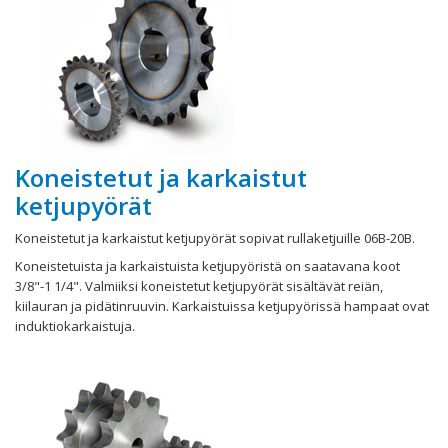
Koneistetut ja karkaistut
ketjupyörät
Koneistetut ja karkaistut ketjupyörät sopivat rullaketjuille 06B-20B.
Koneistetuista ja karkaistuista ketjupyöristä on saatavana koot
3/8"-1 1/4". Valmiiksi koneistetut ketjupyörät sisältävät reiän,
kiilauran ja pidätinruuvin. Karkaistuissa ketjupyörissä hampaat ovat
induktiokarkaistuja.