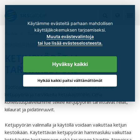
Käytämme evästeitä parhaan mahdollisen
käyttäjäkokemuksen tarjoamiseksi.
Etusivu
Tuotteet
Ketju- ja hihnakäytöt
Muuta evästevalintoja
tai lue lisää evästeselosteesta.
Ketjupyörät ja tarvikkeet SKS
KETJUPYÖRÄT JA
Hyväksy kaikki
TARVIKKEET SKS
Hylkää kaikki paitsi välttämättömät
Tuotevalikoimaamme kuuluu laaja valikoima erilaisia
ketjupyöriä ja tarvikkeita ketjukäyttöihin. Oma
koneistuspalvelumme tekee ketjupyöriin tarvittavat reiät,
kiilaurat ja pidätinruuvit.
Ketjupyörän valinnalla ja käytöllä voidaan vaikuttaa ketjun
kestoikään. Käytettävän ketjupyörän hammasluku vaikuttaa
ketjukäytön kestämiseen sekä tasaiseen käyntiin. Nopeissa