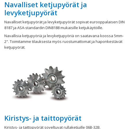
Navalliset ketjupyörät ja
levyketjupyörät
Navalliset ketjupyörät ja levyketjupyörät sopivat eurooppalaisen DIN
8187 ja ASA-standardin DIN8188 mukaisille ketjukäytöille.
Navallisia ketjupyöriä ja levyketjupyöriä on saatavana koossa 5mm-
2". Toimitamme tilauksesta myös ruostumattomat ja haponkestävät
ketjupyörät.
Kiristys- ja taittopyörät
Kiristys- ja taittopyörät soveltuvat rullaketjuille 06B-32B.