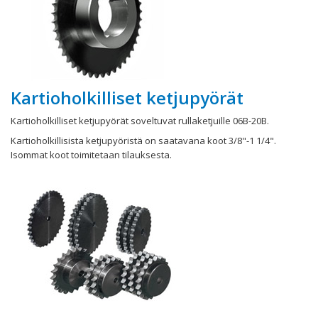
Kartioholkilliset ketjupyörät
Kartioholkilliset ketjupyörät soveltuvat rullaketjuille 06B-20B.
Kartioholkillisista ketjupyöristä on saatavana koot 3/8"-1 1/4".
Isommat koot toimitetaan tilauksesta.