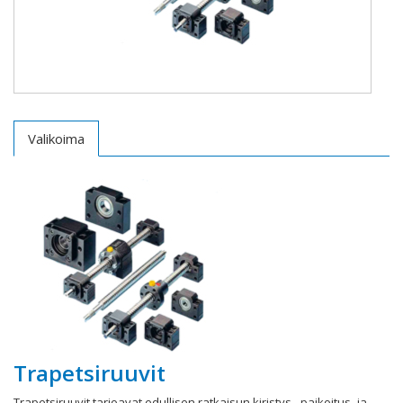
Valikoima
Trapetsiruuvit
Trapetsiruuvit tarjoavat edullisen ratkaisun kiristys-, paikoitus- ja