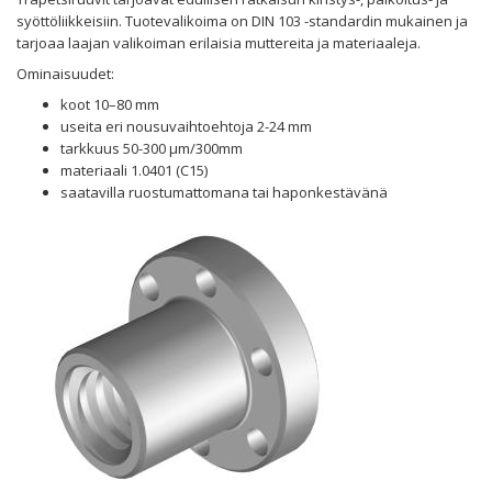
syöttöliikkeisiin. Tuotevalikoima on DIN 103 -standardin mukainen ja
tarjoaa laajan valikoiman erilaisia muttereita ja materiaaleja.
Ominaisuudet:
koot 10–80 mm
useita eri nousuvaihtoehtoja 2-24 mm
tarkkuus 50-300 μm/300mm
materiaali 1.0401 (C15)
saatavilla ruostumattomana tai haponkestävänä