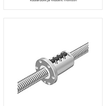
Kuularuuvit ja -mutterit Thomson