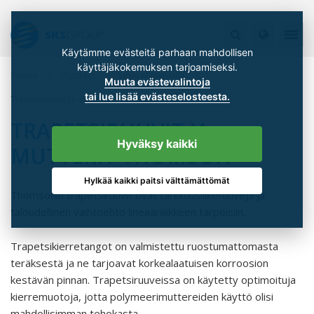
Käytämme evästeitä parhaan mahdollisen
käyttäjäkokemuksen tarjoamiseksi.
Etusivu
Tuotteet
Lineaaritekniikka
Muuta evästevalintoja
tai lue lisää evästeselosteesta.
Trapetsiruuvit ja -mutterit Thomson
TRAPETSIRUUVIT JA -
Hyväksy kaikki
MUTTERIT THOMSON
Hylkää kaikki paitsi välttämättömät
Thomsonin trapetsiruuvit ovat tarkkuusliikeruuveja ja
taloudellinen vaihtoehto lineaariliikkeen tarpeisiin.
Trapetsikierretangot on valmistettu ruostumattomasta
teräksestä ja ne tarjoavat korkealaatuisen korroosion
kestävän pinnan. Trapetsiruuveissa on käytetty optimoituja
kierremuotoja, jotta polymeerimuttereiden käyttö olisi
mahdollisimman tehokasta.