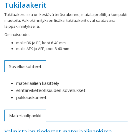
Tukilaakerit
Tukilaakereissa on kestävä teräsrakenne, matala profiili ja kompakti
muotoilu. Vakiokiinnityksen lisäksi tukilaakerit ovat saatavana
laippakiinnityksellä.
Ominaisuudet:
mallit BK ja BF, koot 6-40 mm
mallit AFK ja AFF, koot 8-40 mm
Sovelluskohteet
materiaalien käsittely
elintarviketeollisuuden sovellukset
pakkauskoneet
Materiaalipankki
Valmistajan tiedostot materiaalipankissa