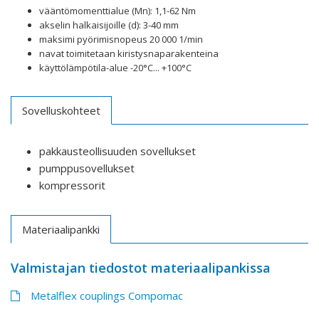
vääntömomenttialue (Mn): 1,1-62 Nm
akselin halkaisijoille (d): 3-40 mm
maksimi pyörimisnopeus 20 000 1/min
navat toimitetaan kiristysnaparakenteina
käyttölämpötila-alue -20°C... +100°C
Sovelluskohteet
pakkausteollisuuden sovellukset
pumppusovellukset
kompressorit
Materiaalipankki
Valmistajan tiedostot materiaalipankissa
Metalflex couplings Compomac