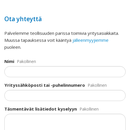
Ota yhteyttä
Palvelemme teollisuuden parissa toimivia yritysasiakkaita.
Muussa tapauksessa voit kääntyä
jälleenmyyjiemme
puoleen.
Nimi
Pakollinen
Yrityssähköposti tai -puhelinnumero
Pakollinen
Täsmentävät lisätiedot kyselyyn
Pakollinen