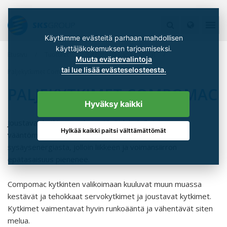
Käytämme evästeitä parhaan mahdollisen
käyttäjäkokemuksen tarjoamiseksi.
Etusivu
Tuotteet
Kytkimet ja vapaapyörät
Muuta evästevalintoja
tai lue lisää evästeselosteesta.
Paljekytkimet Compomac
PALJEKYTKIMET COMPOMAC
Hyväksy kaikki
Joustavat kytkimet pehmentävät lyhytaikaisia
Hylkää kaikki paitsi välttämättömät
vääntömomenttisysäyksiä varastoimalla osan
sysäysenergiasta, jolloin liikkeen ja voimansiirron
epätasaisuus pienenee.
Compomac kytkinten valikoimaan kuuluvat muun muassa
kestävät ja tehokkaat servokytkimet ja joustavat kytkimet.
Kytkimet vaimentavat hyvin runkoääntä ja vähentävät siten
melua.