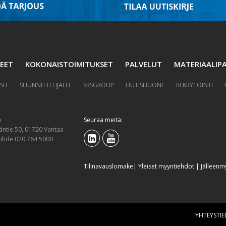
EET
KOKONAISTOIMITUKSET
PALVELUT
MATERIAALIPA
SIT
SUUNNITTELIJALLE
SKSGROUP
UUTISHUONE
REKRYTOINTI
p
Seuraa meitä:
äntie 50, 01720 Vantaa
aihde 020 764 5000
Tilinavauslomake
|
Yleiset myyntiehdot
|
Jälleenm
YHTEYSTI