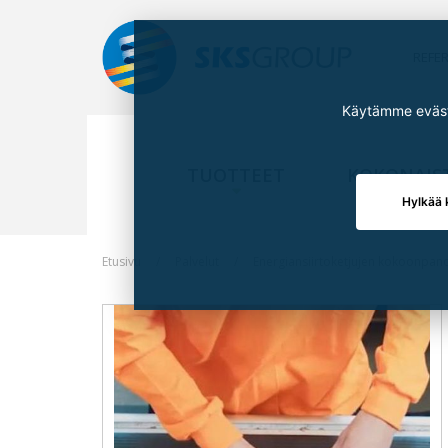
REFE
Käytämme eväste
TUOTTEET
KOKONAIS
Hylkää 
Etusivu
Palvelut
Energiansiirtoketjujen kokoonpan