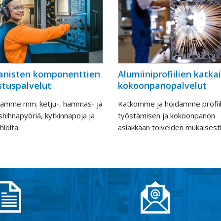
nisten komponenttien
Alumiiniprofiilien katkai
stuspalvelut
kokoonpanopalvelut
tamme mm. ketju-, hammas- ja
Katkomme ja hoidamme profiil
ihnapyöriä, kytkinnapoja ja
työstämisen ja kokoonpanon
hioita.
asiakkaan toiveiden mukaisesti