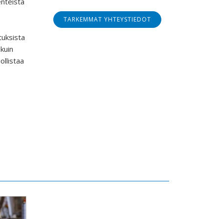
enteista
TARKEMMAT YHTEYSTIEDOT
tuksista
kuin
llistaa