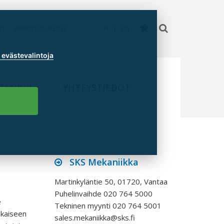
TI
VARASTOSALDOT
FI
EN
evästevalintoja
PANKKI
YHTEYSTIEDOT
SKS Mekaniikka
Martinkyläntie 50, 01720, Vantaa
Puhelinvaihde 020 764 5000
e
Tekninen myynti 020 764 5001
ukaiseen
sales.mekaniikka@sks.fi