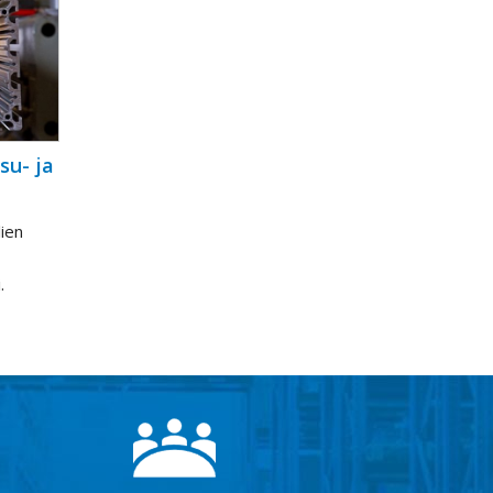
su- ja
ien
.