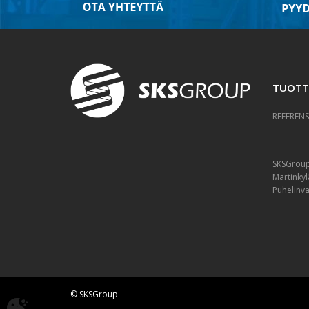
TUOTT
REFERENS
SKSGrou
Martinkyl
Puhelinv
© SKSGroup