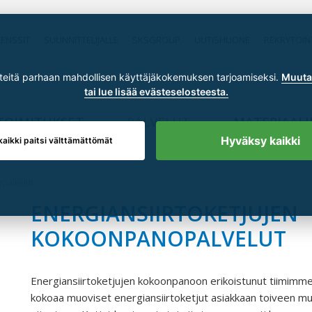
RENSSIT
SUUNNITTELIJALLE
SKSGROUP
UUTISHUONE
REKRYTOIN
itä parhaan mahdollisen käyttäjäkokemuksen tarjoamiseksi.
Muuta 
tai lue lisää evästeselosteesta.
TOIMITUKSET
PALVELUT
MATERIAALI
Hyväksy kaikki
kaikki paitsi välttämättömät
opalvelut
ENERGIANSIIRTOKETJUJEN
KOKOONPANOPALVELUT
Energiansiirtoketjujen kokoonpanoon erikoistunut tiimimm
kokoaa muoviset energiansiirtoketjut asiakkaan toiveen m