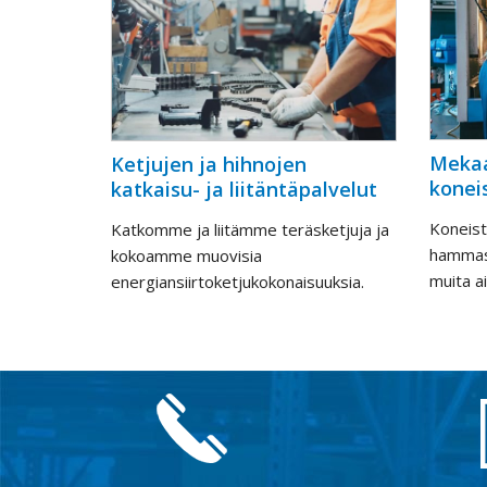
Mekaa
Ketjujen ja hihnojen
konei
katkaisu- ja liitäntäpalvelut
Koneis
Katkomme ja liitämme teräsketjuja ja
hammash
kokoamme muovisia
muita ai
energiansiirtoketjukokonaisuuksia.