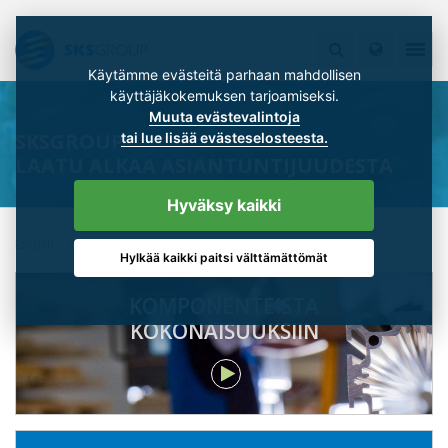
Käytämme evästeitä parhaan mahdollisen
käyttäjäkokemuksen tarjoamiseksi.
Muuta evästevalintoja
SKSGROUP
tai lue lisää evästeselosteesta.
LAATU ALKAA ASIANTUNTIJUUDESTA
Hyväksy kaikki
Etusivu
SKSGroup
Hylkää kaikki paitsi välttämättömät
KOMPONENTEISTA
KOKONAISUUKSIIN