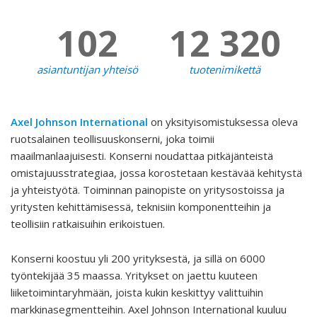
102
12 320
asiantuntijan yhteisö
tuotenimikettä
Axel Johnson International
on yksityisomistuksessa oleva
ruotsalainen teollisuuskonserni, joka toimii
maailmanlaajuisesti. Konserni noudattaa pitkäjänteistä
omistajuusstrategiaa, jossa korostetaan kestävää kehitystä
ja yhteistyötä. Toiminnan painopiste on yritysostoissa ja
yritysten kehittämisessä, teknisiin komponentteihin ja
teollisiin ratkaisuihin erikoistuen.
Konserni koostuu yli 200 yrityksestä, ja sillä on 6000
työntekijää 35 maassa. Yritykset on jaettu kuuteen
liiketoimintaryhmään, joista kukin keskittyy valittuihin
markkinasegmentteihin. Axel Johnson International kuuluu