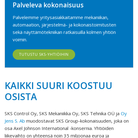
Palveleva kokonaisuus
Palvelemme yritysasiakkaitamme mekaniikan,
automaation, järjestelmä- ja kokonaistoimitusten
sekä näyttämötekniikan ratkaisuilla kolmen yhtiön
voimin.
TUTUSTU SKS-YHTIÖIHIN
KAIKKI SUURI KOOSTUU
OSISTA
SKS Control Oy, SKS Mekaniikka Oy, SKS Tehnika OÜ ja
Oy
Jens S. Ab
muodostavat SKS Group-kokonaisuuden, joka on
osa Axel Johnson International -konsernia. Yhtiöiden
liikevaihto on yhteensä noin 35 miljoonaa euroa ja