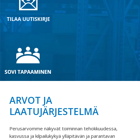
ARVOT JA
LAATUJÄRJESTELMÄ
Perusarvomme näkyvät toiminnan tehokkuudessa,
kasvussa ja kilpailukykyä ylläpitävän ja parantavan