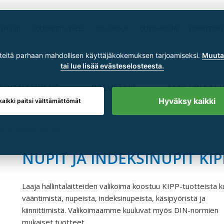
RENSSIT
SUUNNITTELIJALLE
SKSGROUP
UUTISHUONE
REKRYTOIN
itä parhaan mahdollisen käyttäjäkokemuksen tarjoamiseksi.
Muuta 
tai lue lisää evästeselosteesta.
TOIMITUKSET
PALVELUT
MATERIAALI
Hyväksy kaikki
kaikki paitsi välttämättömät
it ja indeksinupit Kipp
NUPIT JA INDEKSINUPIT KIP
Laaja hallintalaitteiden valikoima koostuu KIPP-tuotteista 
vääntimistä, nupeista, indeksinupeista, käsipyöristä ja
kiinnittimistä. Valikoimaamme kuuluvat myös DIN-normien
mukaiset tuotteet.