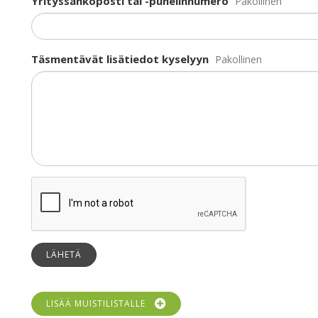
Yrityssähköposti tai -puhelinnumero
Pakollinen
Täsmentävät lisätiedot kyselyyn
Pakollinen
LÄHETÄ
LISÄÄ MUISTILISTALLE