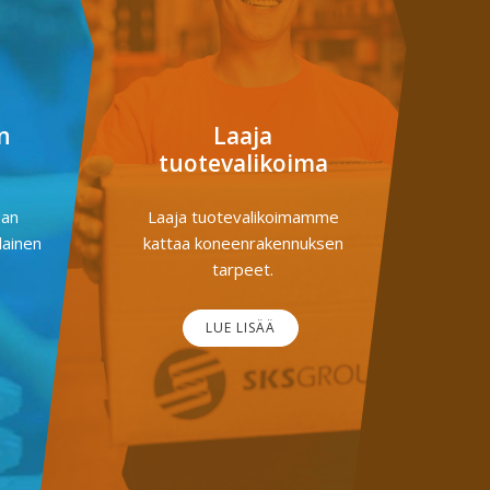
n
Laaja
tuotevalikoima
dan
Laaja tuotevalikoimamme
lainen
kattaa koneenrakennuksen
tarpeet.
LUE LISÄÄ