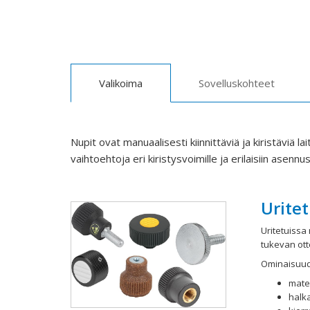
Valikoima
Sovelluskohteet
Nupit ovat manuaalisesti kiinnittäviä ja kiristäviä la
vaihtoehtoja eri kiristysvoimille ja erilaisiin asennu
Uritet
Uritetuissa
tukevan ott
Ominaisuud
mater
halka