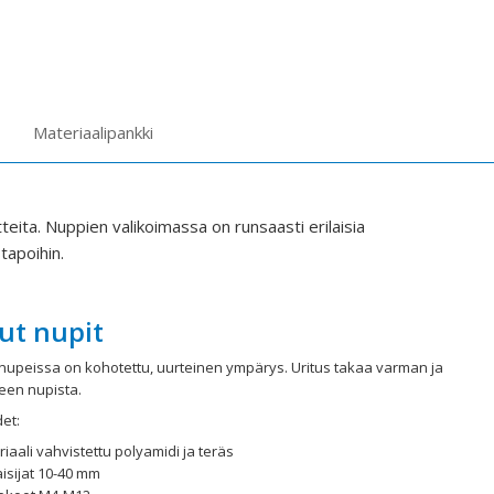
Materiaalipankki
itteita. Nuppien valikoimassa on runsaasti erilaisia
stapoihin.
ut nupit
 nupeissa on kohotettu, uurteinen ympärys. Uritus takaa varman ja
een nupista.
et:
iaali vahvistettu polyamidi ja teräs
isijat 10-40 mm