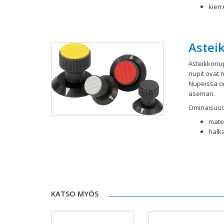
kier
Astei
Asteikkonup
nupit ovat 
Nupeissa on
aseman.
Ominaisuud
mater
halka
KATSO MYÖS