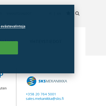
TI
VARASTOSALDOT
FI
EN
evästevalintoja
PANKKI
YHTEYSTIEDOT
P
kuten
+358 20 764 5001
sales.mekaniikka@sks.fi