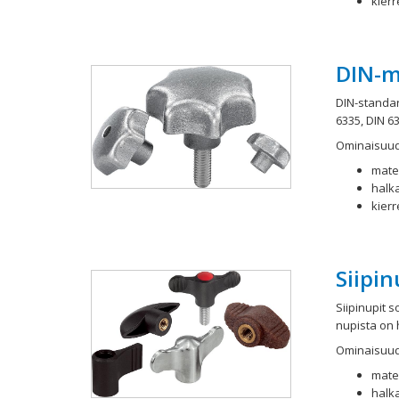
kier
DIN-m
DIN-standar
6335, DIN 6
Ominaisuud
mater
halka
kier
Siipin
Siipinupit 
nupista on 
Ominaisuud
mater
halka