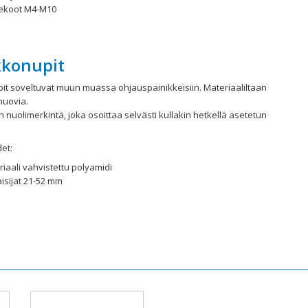
rekoot M4-M10
kkonupit
it soveltuvat muun muassa ohjauspainikkeisiin. Materiaaliltaan
muovia.
 nuolimerkintä, joka osoittaa selvästi kullakin hetkellä asetetun
et:
iaali vahvistettu polyamidi
isijat 21-52 mm