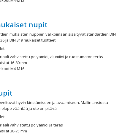
rekoot M4-M12
ukaiset nupit
dien mukaisten nuppien valikoimaan sisältyvät standardien DIN
336 ja DIN 319 mukaiset tuotteet.
et:
iaali vahvistettu polyamidi, alumiini ja ruostumaton teräs
isijat 16-80 mm
rekoot M4-M16
upit
soveltuvat hyvin kiristämiseen ja avaamiseen. Mallin ansiosta
helppo vääntää ja ote on pitävä.
et:
iaali vahvistettu polyamidi ja teräs
isijat 38-75 mm