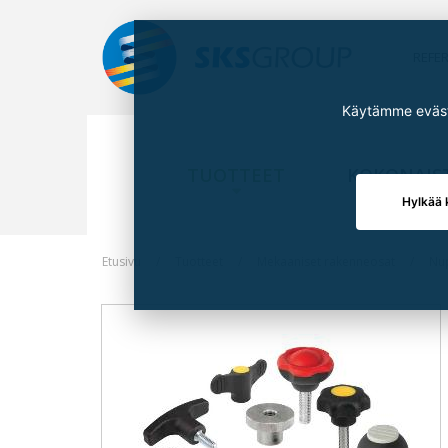
REFE
Käytämme eväste
TUOTTEET
KOKONAIS
Hylkää 
Etusivu
Tuotteet
Mekaaniset rakenneosat
Nup