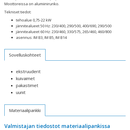
Moottoreissa on alumiinirunko.
Tekniset tiedot:
tehoalue 0,75-22 kW
jännitealueet 50 Hz: 230/400, 290/500, 400/690, 290/500
jännitealueet 60 Hz: 230/460, 330/575, 265/460, 460/800
asennus: IM B3, IM B5, IM B14
Sovelluskohteet
ekstruuderit
kuivaimet
pakastimet
uunit
Materiaalipankki
Valmistajan tiedostot materiaalipankissa