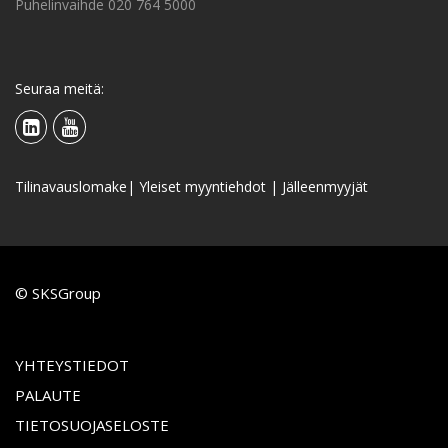
Puhelinvaihde 020 764 5000
Seuraa meitä:
Tilinavauslomake
|
Yleiset myyntiehdot
|
Jälleenmyyjät
© SKSGroup
YHTEYSTIEDOT
PALAUTE
TIETOSUOJASELOSTE