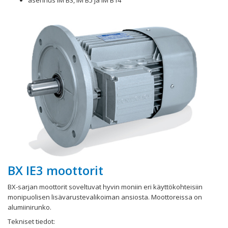
asennus IM B3, IM B5 ja IM B14
BX IE3 moottorit
BX-sarjan moottorit soveltuvat hyvin moniin eri käyttökohteisiin
monipuolisen lisävarustevalikoiman ansiosta. Moottoreissa on
alumiinirunko.
Tekniset tiedot: