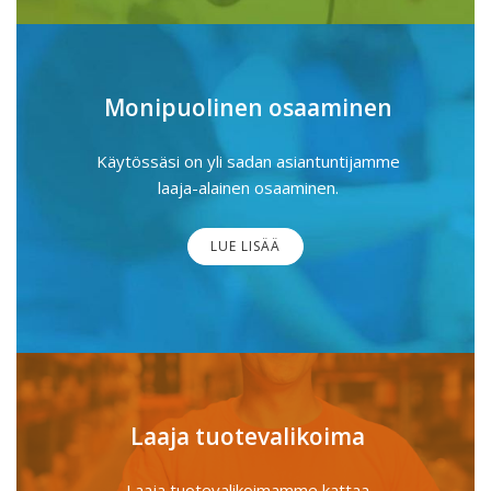
Monipuolinen osaaminen
Käytössäsi on yli sadan asiantuntijamme
laaja-alainen osaaminen.
LUE LISÄÄ
Laaja tuotevalikoima
Laaja tuotevalikoimamme kattaa