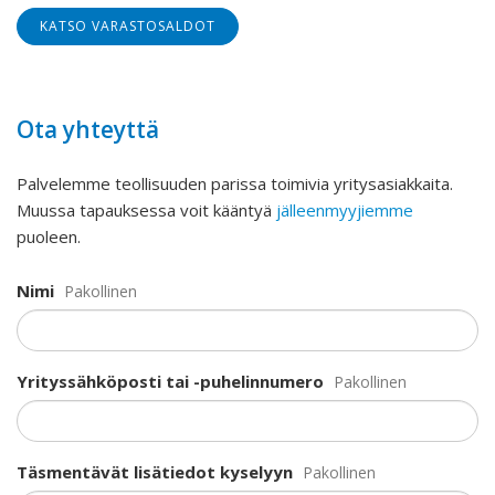
KATSO VARASTOSALDOT
Ota yhteyttä
Palvelemme teollisuuden parissa toimivia yritysasiakkaita.
Muussa tapauksessa voit kääntyä
jälleenmyyjiemme
puoleen.
Nimi
Pakollinen
Yrityssähköposti tai -puhelinnumero
Pakollinen
Täsmentävät lisätiedot kyselyyn
Pakollinen