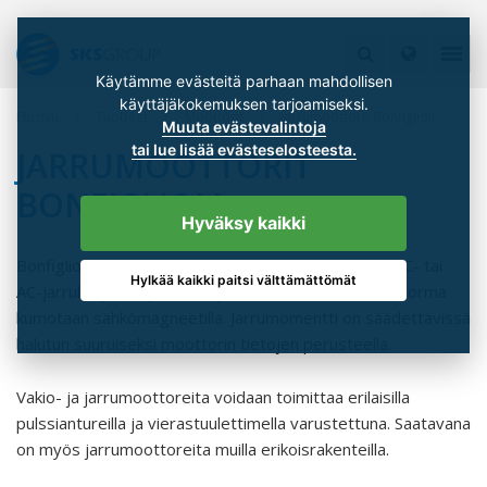
Käytämme evästeitä parhaan mahdollisen
käyttäjäkokemuksen tarjoamiseksi.
Etusivu
Tuotteet
Moottorit
Jarrumoottorit Bonfiglioli
Muuta evästevalintoja
tai lue lisää evästeselosteesta.
JARRUMOOTTORIT
BONFIGLIOLI
Hyväksy kaikki
Bonfigliolin vakiosähkömoottorit voidaan varustaa DC- tai
Hylkää kaikki paitsi välttämättömät
AC-jarrulla, joissa jarrut on jousikuormitteisia. Jousikuorma
kumotaan sähkömagneetilla. Jarrumomentti on säädettävissä
halutun suuruiseksi moottorin tietojen perusteella.
Vakio- ja jarrumoottoreita voidaan toimittaa erilaisilla
pulssiantureilla ja vierastuulettimella varustettuna. Saatavana
on myös jarrumoottoreita muilla erikoisrakenteilla.