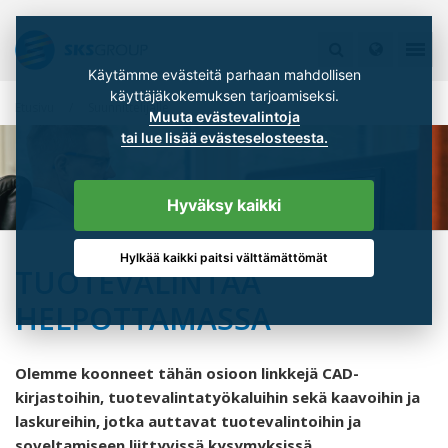
Käytämme evästeitä parhaan mahdollisen
käyttäjäkokemuksen tarjoamiseksi.
Etusivu
Suunnittelijalle
Muuta evästevalintoja
tai lue lisää evästeselosteesta.
Hyväksy kaikki
Hylkää kaikki paitsi välttämättömät
TUOTEVALINTAA
HELPOTTAMASSA
Olemme koonneet tähän osioon linkkejä CAD-
kirjastoihin, tuotevalintatyökaluihin sekä kaavoihin ja
laskureihin, jotka auttavat tuotevalintoihin ja
soveltamiseen liittyvissä kysymyksissä.