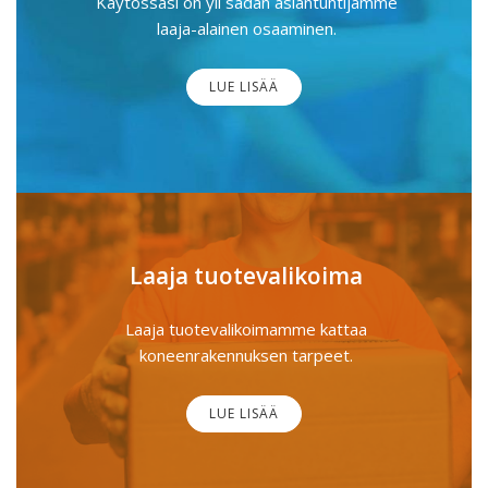
Käytössäsi on yli sadan asiantuntijamme
laaja-alainen osaaminen.
LUE LISÄÄ
Laaja tuotevalikoima
Laaja tuotevalikoimamme kattaa
koneenrakennuksen tarpeet.
LUE LISÄÄ