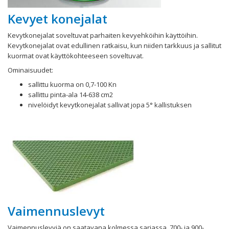
Kevyet konejalat
Kevytkonejalat soveltuvat parhaiten kevyehköihin käyttöihin.
Kevytkonejalat ovat edullinen ratkaisu, kun niiden tarkkuus ja sallitut
kuormat ovat käyttökohteeseen soveltuvat.
Ominaisuudet:
sallittu kuorma on 0,7-100 Kn
sallittu pinta-ala 14-638 cm2
nivelöidyt kevytkonejalat sallivat jopa 5° kallistuksen
Vaimennuslevyt
Vaimennuslevyjä on saatavana kolmessa sarjassa. 700- ja 900-