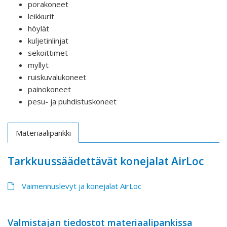
porakoneet
leikkurit
höylät
kuljetinlinjat
sekoittimet
myllyt
ruiskuvalukoneet
painokoneet
pesu- ja puhdistuskoneet
Materiaalipankki
Tarkkuussäädettävät konejalat AirLoc
Vaimennuslevyt ja konejalat AirLoc
Valmistajan tiedostot materiaalipankissa