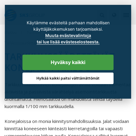
Käytämme evästeitä parhaan mahdollisen
käyttäjäkokemuksen tarjoamiseksi.
Etusivu
Tuotteet
Mekaaniset rakenneosat
Muuta evästevalintoja
tai lue lisää evästeselosteesta.
Tarkkuussäädettävät konejalat AirLoc
TARKKUUSSÄÄDETTÄVÄT
Hyväksy kaikki
KONEJALAT AIRLOC
Hylkää kaikki paitsi välttämättömät
Tarkkuussäädettävien konejalkojen avulla voidaan vaimentaa
aktiivista ja passiivista värähtelyä asemointitarkkuutta
unohtamatta. Hienosäätöä on mahdollista tehdä täydellä
kuormalla 1/100 mm tarkkuudella.
Konejaloissa on monia kiinnitysmahdollisuuksia. Jalat voidaan
kiinnittää koneeseen kiinteästi kierretangoilla tai vapaasti
vaimenninlevyjen kitkan avulla. Konejaloissa sallitut kuormat