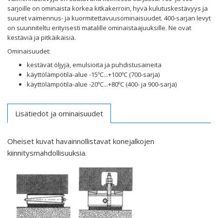
sarjoille on ominaista korkea kitkakerroin, hyvä kulutuskestävyys ja
suuret vaimennus- ja kuormitettavuusominaisuudet. 400-sarjan levyt
on suunniteltu erityisesti matalille ominaistaajuuksille. Ne ovat
kestäviä ja pitkäikäisiä.
Ominaisuudet:
kestävät öljyjä, emulsioita ja puhdistusaineita
käyttölämpötila-alue -15ºC...+100ºC (700-sarja)
käyttölämpötila-alue -20ºC...+80ºC (400- ja 900-sarja)
Lisätiedot ja ominaisuudet
Oheiset kuvat havainnollistavat konejalkojen
kiinnitysmahdollisuuksia.