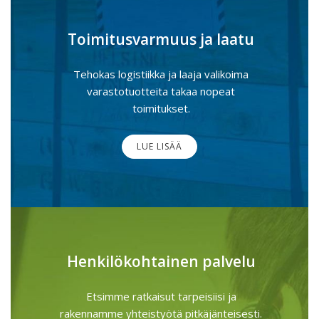
Toimitusvarmuus ja laatu
Tehokas logistiikka ja laaja valikoima
varastotuotteita takaa nopeat
toimitukset.
LUE LISÄÄ
Henkilökohtainen palvelu
Etsimme ratkaisut tarpeisiisi ja
rakennamme yhteistyötä pitkäjänteisesti.