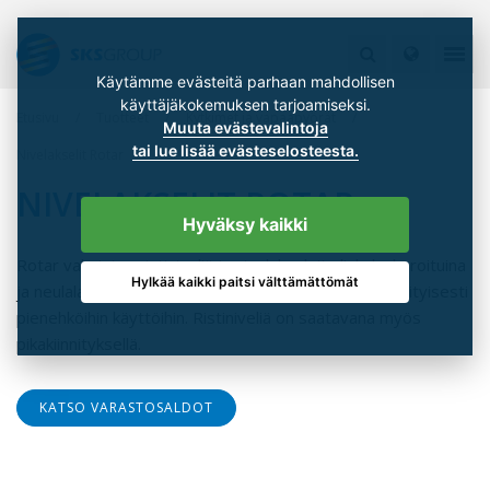
Käytämme evästeitä parhaan mahdollisen
käyttäjäkokemuksen tarjoamiseksi.
Etusivu
Tuotteet
Kytkimet ja vapaapyörät
Muuta evästevalintoja
tai lue lisää evästeselosteesta.
Nivelakselit Rotar
NIVELAKSELIT ROTAR
Hyväksy kaikki
Rotar valmistaa ristiniveliä ja nivelakseleita liukulaakeroituina
Hylkää kaikki paitsi välttämättömät
ja neulalaakeroituina. Rotar nivelakselit soveltuvat erityisesti
pienehköihin käyttöihin. Ristiniveliä on saatavana myös
pikakiinnityksellä.
KATSO VARASTOSALDOT