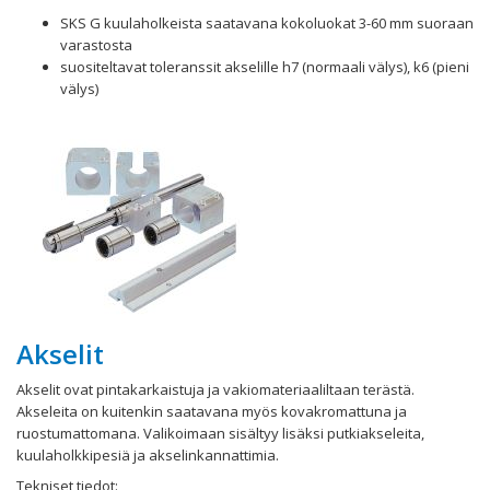
SKS G kuulaholkeista saatavana kokoluokat 3-60 mm suoraan
varastosta
suositeltavat toleranssit akselille h7 (normaali välys), k6 (pieni
välys)
Akselit
Akselit ovat pintakarkaistuja ja vakiomateriaaliltaan terästä.
Akseleita on kuitenkin saatavana myös kovakromattuna ja
ruostumattomana. Valikoimaan sisältyy lisäksi putkiakseleita,
kuulaholkkipesiä ja akselinkannattimia.
Tekniset tiedot: