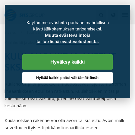
Käytämme evästeitä parhaan mahdollisen
käyttäjäkokemuksen tarjoamiseksi.
Etusivu
Tuotteet
Lineaaritekniikka
Muuta evästevalintoja
tai lue lisää evästeselosteesta.
Kuulaholkit ja akselit SKS
KUULAHOLKIT JA AKSELIT
Hyväksy kaikki
SKS
Hylkää kaikki paitsi välttämättömät
Kuulaholkit ja ohjausakselit muodostavat rajoittamattoman
lineaariliikkeen edullisen ratkaisun. Kuulaholkkien mitat ja
toleranssit ovat vakioita, joten ne ovat vaihtokelpoisia
keskenään.
Kuulaholkkien rakenne voi olla avoin tai suljettu. Avoin malli
soveltuu erityisesti pitkään lineaariliikkeeseen.