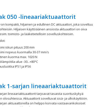
ak 050 -lineaariaktuaattorit
 on kompakti, hiljainen ja edullinen DC aktuaattori, joka soveltuu
kohteisiin. Hiljaisen käyttöäänen ansiosta aktuaattori on oiva
sim. toimisto- ja lääketietellisiin sovelluskohteisiin.
dot:
imi iskun pituus 200 mm
imi nopeus kuormalla 30-37 mm/s
ttinen kuorma max. 1020 N
ölämpötila-alue -30...+80°C
usluokka IP51 ja IP56
ak 1-sarjan lineaariaktuaattorit
arjan lineaariaktuaattorit tarjoavat tasaista suorituskykyä
in olosuhteissa. Aktuaattorit soveltuvat sisä- ja ulkokäyttöön.
sarjan aktuaattoreilla on helppo korvata vastaavankokoiset