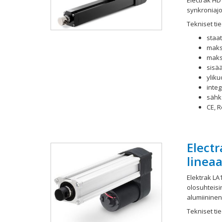
Electrak HD
synkroniaj
Tekniset tie
staa
maks
maks
sisä
ylik
inte
sähkö
CE, 
Electr
lineaa
Elektrak LA1
olosuhteisi
alumiininen
Tekniset tie