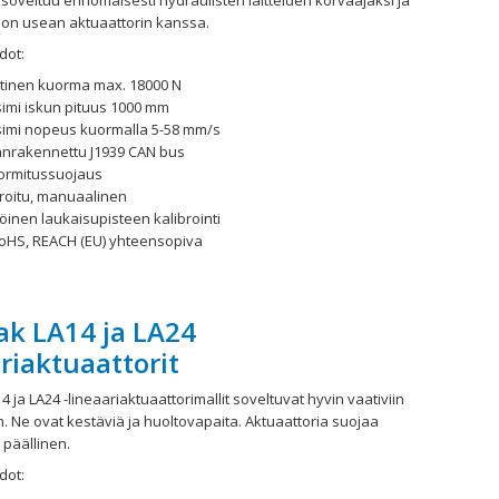
 soveltuu erinomaisesti hydraulisten laitteiden korvaajaksi ja
oon usean aktuaattorin kanssa.
dot:
ttinen kuorma max. 18000 N
imi iskun pituus 1000 mm
imi nopeus kuormalla 5-58 mm/s
änrakennettu J1939 CAN bus
uormitussuojaus
groitu, manuaalinen
inen laukaisupisteen kalibrointi
RoHS, REACH (EU) yhteensopiva
ak LA14 ja LA24
riaktuaattorit
4 ja LA24 -lineaariaktuaattorimallit soveltuvat hyvin vaativiin
n. Ne ovat kestäviä ja huoltovapaita. Aktuaattoria suojaa
 päällinen.
dot: