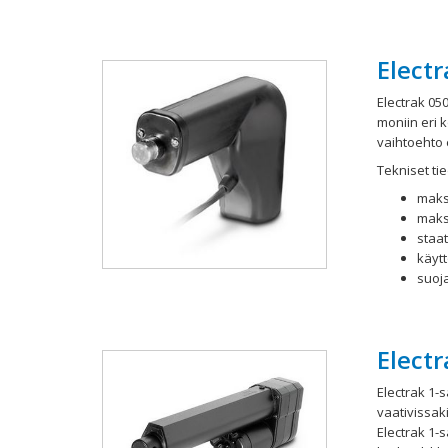
Electr
Electrak 050
moniin eri 
vaihtoehto e
Tekniset tie
maks
maks
staa
käytt
suoja
Electr
Electrak 1-s
vaativissak
Electrak 1-