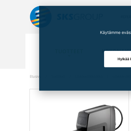
REFE
Käytämme eväste
TUOTTEET
KOKONAIS
Hylkää 
Etusivu
Tuotteet
Lineaaritekniikka
Lineaariak