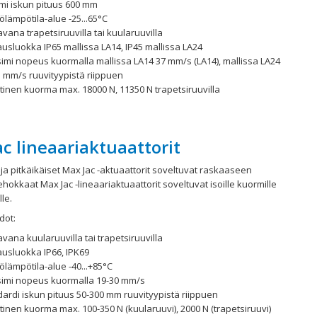
mi iskun pituus 600 mm
ölämpötila-alue -25...65°C
vana trapetsiruuvilla tai kuularuuvilla
usluokka IP65 mallissa LA14, IP45 mallissa LA24
imi nopeus kuormalla mallissa LA14 37 mm/s (LA14), mallissa LA24
5 mm/s ruuvityypistä riippuen
tinen kuorma max. 18000 N, 11350 N trapetsiruuvilla
c lineaariaktuaattorit
 ja pitkäikäiset Max Jac -aktuaattorit soveltuvat raskaaseen
ehokkaat Max Jac -lineaariaktuaattorit soveltuvat isoille kuormille
le.
dot:
vana kuularuuvilla tai trapetsiruuvilla
ausluokka IP66, IPK69
ölämpötila-alue -40...+85°C
imi nopeus kuormalla 19-30 mm/s
ardi iskun pituus 50-300 mm ruuvityypistä riippuen
tinen kuorma max. 100-350 N (kuularuuvi), 2000 N (trapetsiruuvi)