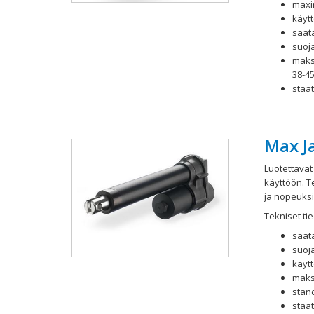
maxi
käytt
saata
suoja
maks
38-4
staat
Max Ja
Luotettavat
käyttöön. T
ja nopeuksil
Tekniset tie
saata
suoj
käytt
maks
stand
staat