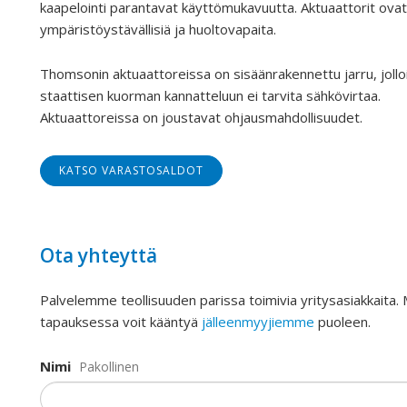
kaapelointi parantavat käyttömukavuutta. Aktuaattorit ovat
ympäristöystävällisiä ja huoltovapaita.
Thomsonin aktuaattoreissa on sisäänrakennettu jarru, jollo
staattisen kuorman kannatteluun ei tarvita sähkövirtaa.
Aktuaattoreissa on joustavat ohjausmahdollisuudet.
KATSO VARASTOSALDOT
Ota yhteyttä
Palvelemme teollisuuden parissa toimivia yritysasiakkaita.
tapauksessa voit kääntyä
jälleenmyyjiemme
puoleen.
Nimi
Pakollinen