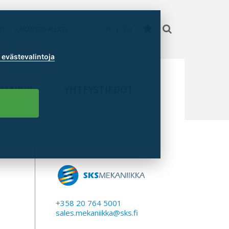
TI
VARASTOSALDOT
FI
EN
evästevalintoja
PANKKI
YHTEYSTIEDOT
+358 20 764 5001
sales.mekaniikka@sks.fi