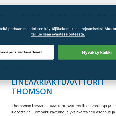
RENSSIT
SUUNNITTELIJALLE
SKSGROUP
UUTISHUONE
REKRYTOIN
itä parhaan mahdollisen käyttäjäkokemuksen tarjoamiseksi.
Muuta 
tai lue lisää evästeselosteesta.
TOIMITUKSET
PALVELUT
MATERIAALI
Hyväksy kaikki
kaikki paitsi välttämättömät
tuaattorit Thomson
LINEAARIAKTUAATTORIT
THOMSON
Thomsonin lineaariaktuaattorit ovat edullisia, vankkoja ja
luotettavia. Kompakti rakenne ja yksinkertainen asennus ja