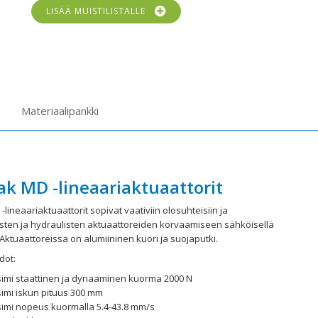
LISÄÄ MUISTILISTALLE
Materiaalipankki
ak MD -lineaariaktuaattorit
-lineaariaktuaattorit sopivat vaativiin olosuhteisiin ja
ten ja hydraulisten aktuaattoreiden korvaamiseen sähköisellä
 Aktuaattoreissa on alumiininen kuori ja suojaputki.
dot:
imi staattinen ja dynaaminen kuorma 2000 N
imi iskun pituus 300 mm
imi nopeus kuormalla 5.4-43.8 mm/s