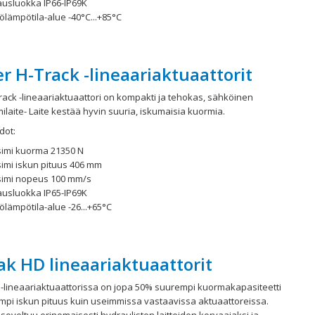
ausluokka IP66-IP69K
ölämpötila-alue -40°C...+85°C
r H-Track -lineaariaktuaattorit
ack -lineaariaktuaattori on kompakti ja tehokas, sähköinen
milaite- Laite kestää hyvin suuria, iskumaisia kuormia.
dot:
imi kuorma 21350 N
imi iskun pituus 406 mm
imi nopeus 100 mm/s
ausluokka IP65-IP69K
ölämpötila-alue -26...+65°C
ak HD lineaariaktuaattorit
 -lineaariaktuaattorissa on jopa 50% suurempi kuormakapasiteetti
mpi iskun pituus kuin useimmissa vastaavissa aktuaattoreissa.