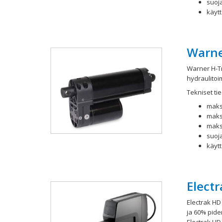
suoj
käytt
Warne
Warner H-Tr
hydraulitoi
Tekniset tie
maks
maks
maks
suoj
käytt
Electr
Electrak HD
ja 60% pide