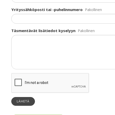
Yrityssähköposti tai -puhelinnumero
Pakollinen
Täsmentävät lisätiedot kyselyyn
Pakollinen
LÄHETÄ