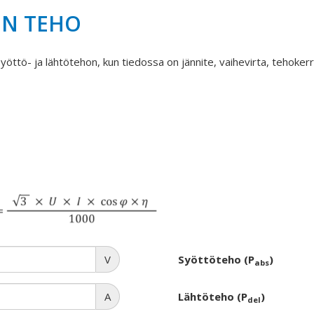
IN TEHO
syöttö- ja lähtötehon, kun tiedossa on jännite, vaihevirta, tehoker
V
Syöttöteho (P
)
abs
A
Lähtöteho (P
)
del