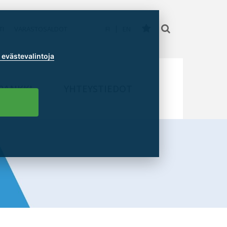
TI
VARASTOSALDOT
FI
EN
evästevalintoja
PANKKI
YHTEYSTIEDOT