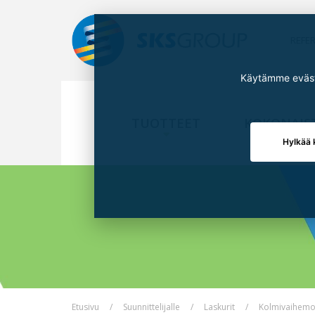
REFE
Käytämme eväste
TUOTTEET
KOKONAIS
Hylkää 
Etusivu
Suunnittelijalle
Laskurit
Kolmivaihemo