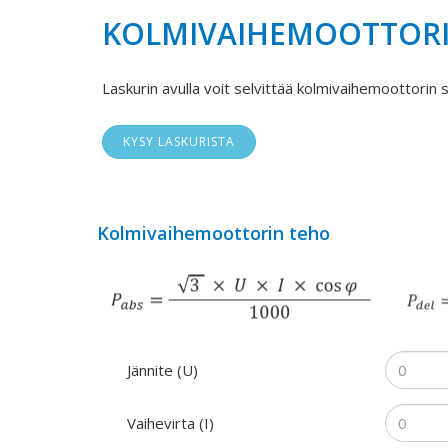
KOLMIVAIHEMOOTTOR
Laskurin avulla voit selvittää kolmivaihemoottorin 
KYSY LASKURISTA
Kolmivaihemoottorin teho
Jännite (U)
Vaihevirta (I)