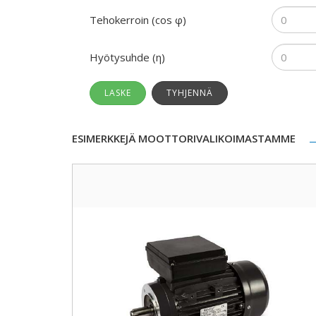
Tehokerroin (cos φ)
Hyötysuhde (η)
ESIMERKKEJÄ MOOTTORIVALIKOIMASTAMME