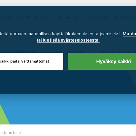
RENSSIT
SUUNNITTELIJALLE
SKSGROUP
UUTISHUONE
REKRYTOIN
itä parhaan mahdollisen käyttäjäkokemuksen tarjoamiseksi.
Muuta 
tai lue lisää evästeselosteesta.
TOIMITUKSET
PALVELUT
MATERIAALI
Hyväksy kaikki
kaikki paitsi välttämättömät
ottorin teho