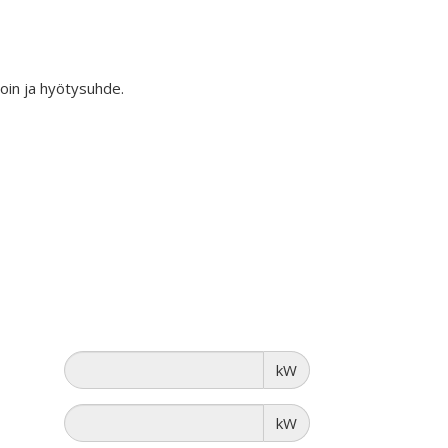
roin ja hyötysuhde.
kW
kW