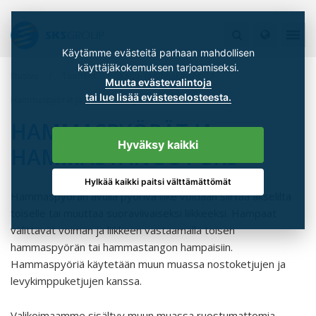
Käytämme evästeitä parhaan mahdollisen
käyttäjäkokemuksen tarjoamiseksi.
Etusivu
Tuotteet
Ketju- ja hihnakäytöt
Muuta evästevalintoja
tai lue lisää evästeselosteesta.
Hammaspyörät ja hammastangot SKS
HAMMASPYÖRÄT JA
Hyväksy kaikki
HAMMASTANGOT SKS
Hylkää kaikki paitsi välttämättömät
Hammaspyörän avulla pyörivä liike voidaan siirtää akselilta
toiselle tai muuttaa suoraviivaiseksi liikkeeksi. Hampaat
välittävät voiman ja liikkeen vastaamalla toisen
hammaspyörän tai hammastangon hampaisiin.
Hammaspyöriä käytetään muun muassa nostoketjujen ja
levykimppuketjujen kanssa.
Valikoimaamme sisältyy muun muassa ruostumattomia,