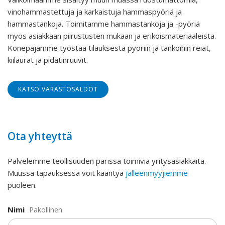
vinohammastettuja ja karkaistuja hammaspyöriä ja
hammastankoja. Toimitamme hammastankoja ja -pyöriä
myös asiakkaan piirustusten mukaan ja erikoismateriaaleista.
Konepajamme työstää tilauksesta pyöriin ja tankoihin reiät,
kiilaurat ja pidätinruuvit.
KATSO VARASTOSALDOT
Ota yhteyttä
Palvelemme teollisuuden parissa toimivia yritysasiakkaita.
Muussa tapauksessa voit kääntyä
jälleenmyyjiemme
puoleen.
Nimi
Pakollinen