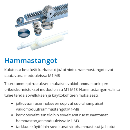
Hammastangot
Kulutusta kestävät karkaistut ja/tai hiotut hammastangot ovat
saatavana moduuleissa M1-M8.
Toteutamme piirustuksen mukaiset vakiohammastankojen
erikoiskoneistukset moduuleissa M1-M18. Hammastangon valinta
tulee tehdä sovelluksen ja käyttökohteen mukaisesti:
jatkuvaan asennukseen sopivat suorahampaiset
vakiomoduulihammastangot M1-M8
korroosioalttiisiin tiloihin soveltuvat ruostumattomat
hammastangot moduuleissa M1-M3
tarkkuuskäyttöihin soveltuvat vinohammastetut ja hiotut