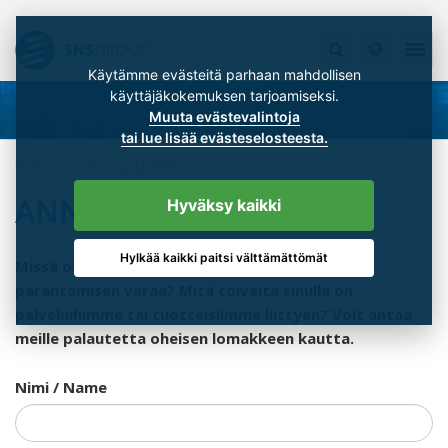
Käytämme evästeitä parhaan mahdollisen
käyttäjäkokemuksen tarjoamiseksi.
Muuta evästevalintoja
tai lue lisää evästeselosteesta.
Etusivu
Anna palautetta
ANNA PALAUTETTA
Hyväksy kaikki
Hylkää kaikki paitsi välttämättömät
Missä olemme onnistuneet? Missä löytyisi vielä
parantamisen varaa? Mitä toiveita sinulla on
palveluihimme tai tuotteisiimme liittyen? Voit antaa
meille palautetta oheisen lomakkeen kautta.
Nimi / Name