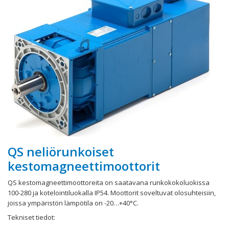
QS neliörunkoiset
kestomagneettimoottorit
QS kestomagneettimoottoreita on saatavana runkokokoluokissa
100-280 ja kotelointiluokalla IP54. Moottorit soveltuvat olosuhteisiin,
joissa ympäristön lämpötila on -20…+40°C.
Tekniset tiedot: