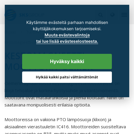
Käytämme evästeitä parhaan mahdollisen
käyttäjäkokemuksen tarjoamiseksi.
Etusivu
Tuotteet
Moottorit
Muuta evästevalintoja
tai lue lisää evästeselosteesta.
Kestomagneetti-moottorit Oemer
KESTOMAGNEETTI-
Hyväksy kaikki
MOOTTORIT OEMER
Hylkää kaikki paitsi välttämättömät
Oemerin dynaamisissa kestomagneettimoottoreissa on
laaja tehoalue ja korkea hyötysuhde ja vääntömomentti.
Moottorit ovat matalarunkoisia ja pieniä kooltaan. Niihin on
saatavana monipuolisesti erilaisia optioita.
Moottoreissa on vakiona PTO lämpösuoja (klixon) ja
aksiaalinen vierastuuletin IC416. Moottoreiden suositeltava
asennusasento on B35, mutta myös muut asennot ovat