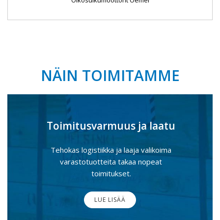
Oikosulkumoottorit Oemer
NÄIN TOIMITAMME
Toimitusvarmuus ja laatu
Tehokas logistiikka ja laaja valikoima
varastotuotteita takaa nopeat
toimitukset.
LUE LISÄÄ