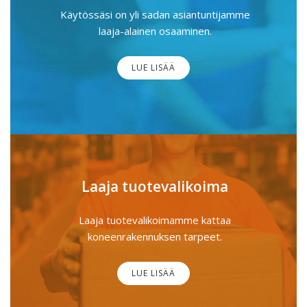
Käytössäsi on yli sadan asiantuntijamme
laaja-alainen osaaminen.
LUE LISÄÄ
Laaja tuotevalikoima
Laaja tuotevalikoimamme kattaa
koneenrakennuksen tarpeet.
LUE LISÄÄ