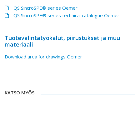
QS SincroSPE® series Oemer
QS SincroSPE® series technical catalogue Oemer
Tuotevalintatyökalut, piirustukset ja muu
materiaali
Download area for drawings Oemer
KATSO MYÖS