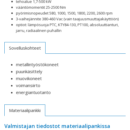
tehoalue 1,7-500 kW
vääntömomentit 25-2500 Nm
pyörimisnopeudet 580, 1000, 1500, 1800, 2200, 2600 rpm
3-vaihejännite 380-460 Vac (vain taajuusmuuttajakäyttöön)
optiot: lämpösuoja PTC, KTY84-130, PT100, absoluuttianturi,
jarru, radiaalinen puhallin
Sovelluskohteet
metallintyöstökoneet
puunkäsittely
muovikoneet
voimansiirto
energiantuotanto
Materiaalipankki
Valmistajan tiedostot materiaalipankissa