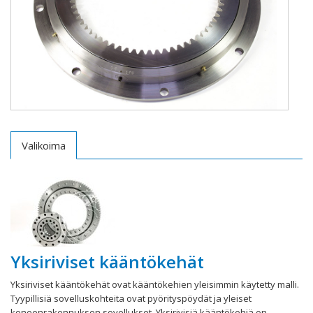
Valikoima
Yksiriviset kääntökehät
Yksiriviset kääntökehät ovat kääntökehien yleisimmin käytetty malli.
Tyypillisiä sovelluskohteita ovat pyörityspöydät ja yleiset
koneenrakennuksen sovellukset. Yksirivisiä kääntökehiä on