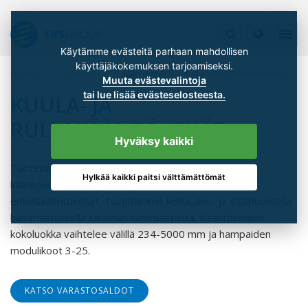
Käytämme evästeitä parhaan mahdollisen
käyttäjäkokemuksen tarjoamiseksi.
Etusivu
Tuotteet
Laakerointi
Kuula- ja rullakääntökehät
Muuta evästevalintoja
tai lue lisää evästeselosteesta.
KUULA- JA
RULLAKÄÄNTÖKEHÄT
Hyväksy kaikki
Tuotevalikoimaamme kuuluvat yksi- ja kaksiriviset
Hylkää kaikki paitsi välttämättömät
kääntökehät, rulla- ja kuulayhdistelmäkehät sekä
erikoiskääntökehät. Toimitamme kehiä ulko- ja sisäpuolisella
hammastuksella tai ilman hammastusta. Kääntökehien
kokoluokka vaihtelee välillä 234-5000 mm ja hampaiden
modulikoot 3-25.
KATSO VARASTOSALDOT