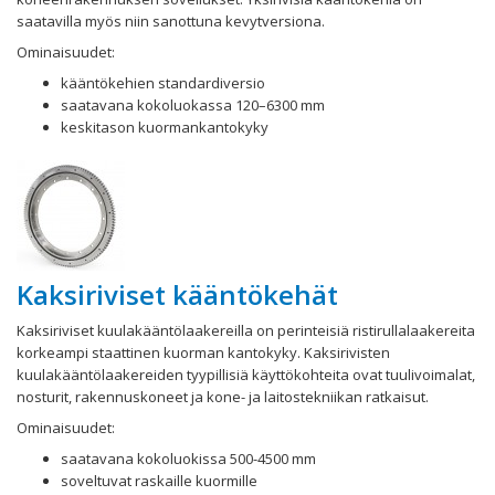
saatavilla myös niin sanottuna kevytversiona.
Ominaisuudet:
kääntökehien standardiversio
saatavana kokoluokassa 120–6300 mm
keskitason kuormankantokyky
Kaksiriviset kääntökehät
Kaksiriviset kuulakääntölaakereilla on perinteisiä ristirullalaakereita
korkeampi staattinen kuorman kantokyky. Kaksirivisten
kuulakääntölaakereiden tyypillisiä käyttökohteita ovat tuulivoimalat,
nosturit, rakennuskoneet ja kone- ja laitostekniikan ratkaisut.
Ominaisuudet:
saatavana kokoluokissa 500-4500 mm
soveltuvat raskaille kuormille