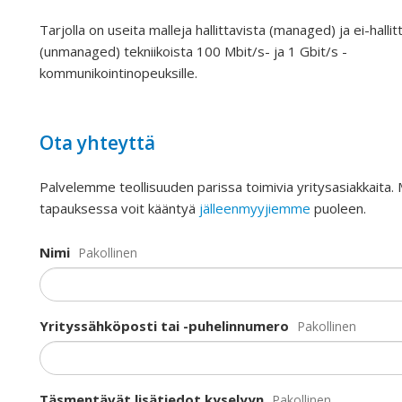
Tarjolla on useita malleja hallittavista (managed) ja ei-hallit
(unmanaged) tekniikoista 100 Mbit/s- ja 1 Gbit/s -
kommunikointinopeuksille.
Ota yhteyttä
Palvelemme teollisuuden parissa toimivia yritysasiakkaita.
tapauksessa voit kääntyä
jälleenmyyjiemme
puoleen.
Nimi
Pakollinen
Yrityssähköposti tai -puhelinnumero
Pakollinen
Täsmentävät lisätiedot kyselyyn
Pakollinen