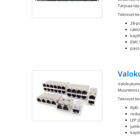
Tarjoaa täyd
Tekniset tie
28-p
räkk
käyt
EMC 
pass
Valok
Valokuitumu
Muuntimissa 
Tekniset tie
RJ45
redu
LFP (
jumb
käytt