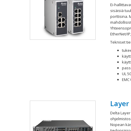
Ei-hallittav
sisäisiä tuul
porttisina. 
mahdollisist
Yhteensopiv
EtherNet/IP,
Tekniset tie
tukee
käyt
käyt
pass
UL 5
EMC 
Layer 
Delta Layer
ohjelmistos
Nopean käs
tiedonsiirro