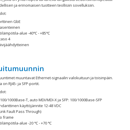
ellisen ja erinomaisen tuotteen teollisiin sovelluksiin.
dot:
orttinen GbE
iasenteinen
tölämpötila-alue -40℃ - +85℃
taso 4
iivijäähdytteinen
uitumuunnin
untimet muuntavat Ethernet-signaalin valokuituun ja toisinpäin.
on RJ45- ja SFP-portit.
dot:
: 100/1000Base-T, auto MDI/MDI-X ja SFP: 100/1000Base-SFP
ndanttinen käyttöjännite 12-48 VDC
Link Fault Pass Through)
o frame
ölämpötila-alue -20 ℃ - +70 ℃