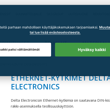
RENSSIT
SUUNNITTELIJALLE
SKSGROUP
UUTISHUONE
REKRYTOIN
itä parhaan mahdollisen käyttäjäkokemuksen tarjoamiseksi.
Muuta 
tai lue lisää evästeselosteesta.
TOIMITUKSET
PALVELUT
MATERIAALI
Hyväksy kaikki
kaikki paitsi välttämättömät
Ethernet-kytkimet Delta Electronics
ETHERNET-KYTKIMET DELT
ELECTRONICS
Delta Electronicsin Ethernet-kytkimiä on saatavana DIN-kis
räkki-asennuksella teollisuuskäyttöön.