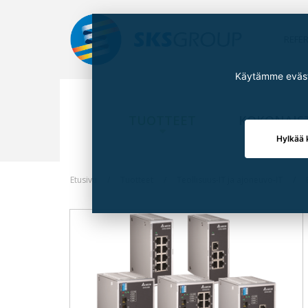
REFE
Käytämme eväste
TUOTTEET
KOKONAIS
Hylkää 
Etusivu
Tuotteet
Teollisuus-IT ja ajoneuvo-IT