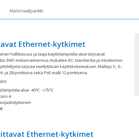
Materiaalipankki
ttavat Ethernet-kytkimet
inen hallittavuus ja laaja käyttölämpötila-alue tarjoavat
tta. EMC-melunvaimennus mukailee IEC-standardia ja intuitiivinen
ttöliittymä tarjoaa miellyttävän käyttökokemuksen. Malleja 3,- 6-,
, 16- ja 28-porttisina sekä PoE-malli 12-porttisena.
dot:
tölämpötila-alue -40℃ - +75℃
taso 4
iivijäähdytteinen
08
littavat Ethernet-kytkimet