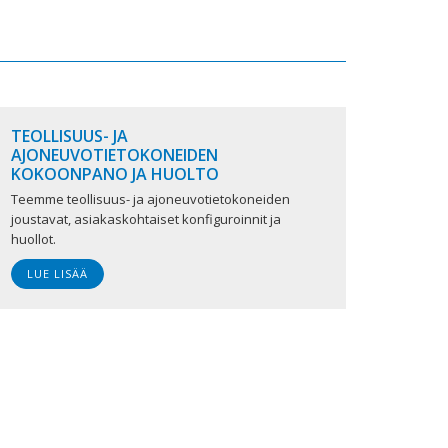
TEOLLISUUS- JA
AJONEUVOTIETOKONEIDEN
KOKOONPANO JA HUOLTO
Teemme teollisuus- ja ajoneuvotietokoneiden
joustavat, asiakaskohtaiset konfiguroinnit ja
huollot.
LUE LISÄÄ