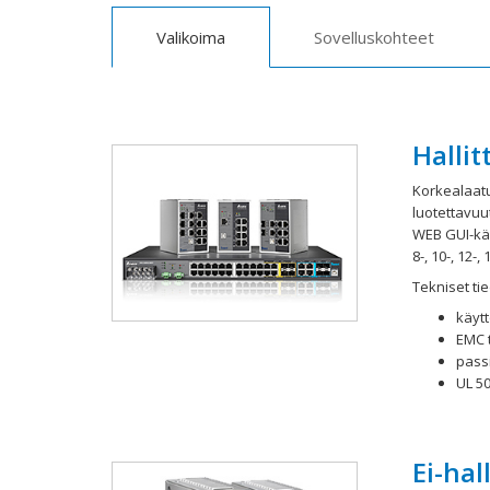
Valikoima
Sovelluskohteet
Halli
Korkealaatu
luotettavuu
WEB GUI-käy
8-, 10-, 12-
Tekniset tie
käyt
EMC 
pass
UL 5
Ei-hal