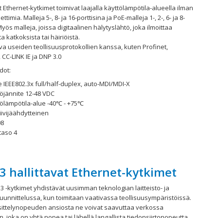
at Ethernet-kytkimet toimivat laajalla käyttölämpötila-alueella ilman
ettimia. Malleja 5-, 8- ja 16-porttisina ja PoE-malleja 1-, 2-, 6- ja 8-
Myös malleja, joissa digitaalinen hälytyslähtö, joka ilmoittaa
a katkoksista tai häiriöistä.
a useiden teollisuusprotokollien kanssa, kuten Profinet,
 CC-LINK IE ja DNP 3.0
dot:
 IEEE802.3x full/half-duplex, auto-MDI/MDI-X
töjännite 12-48 VDC
tölämpötila-alue -40℃ - +75℃
iivijäähdytteinen
08
taso 4
3 hallittavat Ethernet-kytkimet
 3 -kytkimet yhdistävät uusimman teknologian laitteisto- ja
uunnittelussa, kun toimitaan vaativassa teollisuusympäristöissä.
ittelynopeuden ansiosta ne voivat saavuttaa verkossa
n, joka on yhtä nopea tai lähellä langallista tiedonsiirtonopeutta.