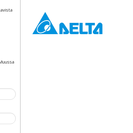
tavista
 Muussa