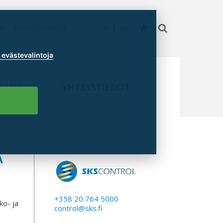
TI
VARASTOSALDOT
FI
EN
evästevalintoja
PANKKI
YHTEYSTIEDOT
A
+358 20 764 5000
ko- ja
control@sks.fi