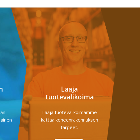
n
Laaja
tuotevalikoima
dan
Laaja tuotevalikoimamme
lainen
kattaa koneenrakennuksen
tarpeet.