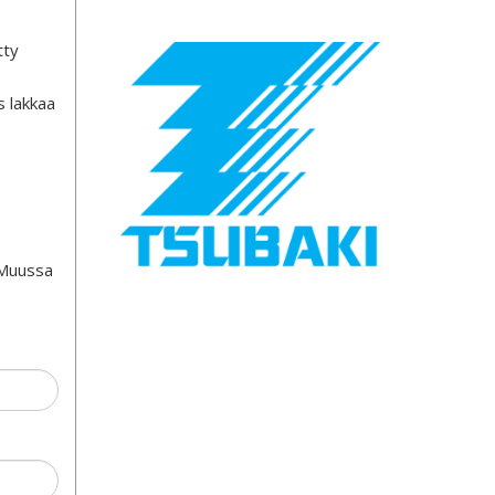
tty
 lakkaa
 Muussa