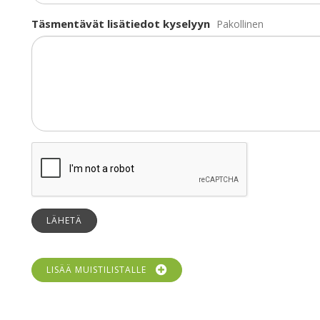
Täsmentävät lisätiedot kyselyyn
Pakollinen
LÄHETÄ
LISÄÄ MUISTILISTALLE