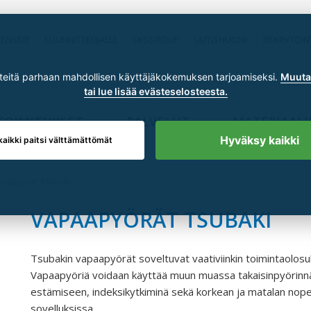
RENSSIT
SUUNNITTELIJALLE
SKSGROUP
UUTISHUONE
REKRYTOIN
itä parhaan mahdollisen käyttäjäkokemuksen tarjoamiseksi.
Muuta 
tai lue lisää evästeselosteesta.
TOIMITUKSET
PALVELUT
MATERIAALI
Hyväksy kaikki
kaikki paitsi välttämättömät
aapyörät Tsubaki
VAPAAPYÖRÄT TSUBAKI
Tsubakin vapaapyörät soveltuvat vaativiinkin toimintaolosuh
Vapaapyöriä voidaan käyttää muun muassa takaisinpyörinn
estämiseen, indeksikytkiminä sekä korkean ja matalan nop
sovelluksissa.