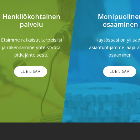
Henkilökohtainen
Monipuoline
palvelu
osaaminen
Etsimme ratkaisut tarpeisiisi
Käytössäsi on yli sa
ja rakennamme yhteistyötä
asiantuntijamme laaja-a
pitkäjänteisesti.
osaaminen.
LUE LISÄÄ
LUE LISÄÄ