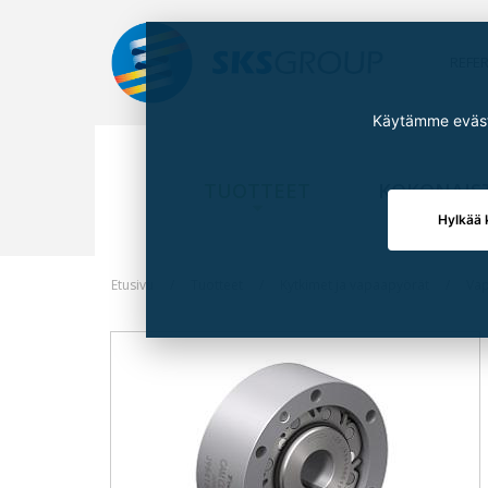
REFE
Käytämme eväste
TUOTTEET
KOKONAIS
Hylkää 
Etusivu
Tuotteet
Kytkimet ja vapaapyörät
Vap