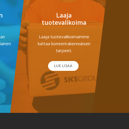
n
Laaja
tuotevalikoima
dan
Laaja tuotevalikoimamme
lainen
kattaa koneenrakennuksen
tarpeet.
LUE LISÄÄ