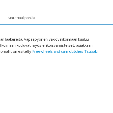
Materiaalipankki
lman laakereita. Vapaapyörien vakiovalikoimaan kuuluu
valikoimaan kuuluvat myös erikoisvamisteiset, asiakkaan
omallit on esitelty
Freewheels and cam clutches Tsubaki
-