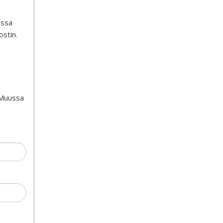
ossa
ostin.
 Muussa