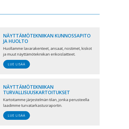
NÄYTTÄMÖTEKNIIKAN KUNNOSSAPITO
JA HUOLTO
Huollamme lavarakenteet, ansaat, nostimet, kiskot
ja muut näyttämötekniikan erikoislaitteet.
LUE LISÄÄ
NÄYTTÄMÖTEKNIIKAN
TURVALLISUUSKARTOITUKSET
Kartoitamme järjestelmän tilan, jonka perusteella
laadimme turvatarkastusraportin.
LUE LISÄÄ