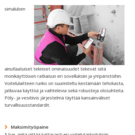
simaluben
ainutlaatuiset tekniset ominaisuudet tekevät siitä
monikäyttöisen ratkaisun eri sovelluksiin ja ympäristöihin.
Voitelulaitteen runko on suunniteltu kestämään tehokasta,
jatkuvaa käyttöä ja vaihtelevia sekä robusteja olosuhteita.
Pöly- ja vesitiivis järjestelmä täyttää kansainväliset
turvallisuusstandardit.
Maksimityöpaine
5 bar, mikä riittää kattavasti eri voitelutarkoituksiin.