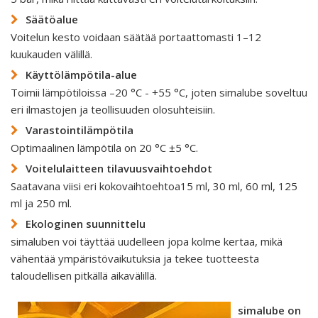
Säätöalue
Voitelun kesto voidaan säätää portaattomasti 1–12
kuukauden välillä.
Käyttölämpötila-alue
Toimii lämpötiloissa –20 °C - +55 °C, joten simalube soveltuu
eri ilmastojen ja teollisuuden olosuhteisiin.
Varastointilämpötila
Optimaalinen lämpötila on 20 °C ±5 °C.
Voitelulaitteen tilavuusvaihtoehdot
Saatavana viisi eri kokovaihtoehtoa15 ml, 30 ml, 60 ml, 125
ml ja 250 ml.
Ekologinen suunnittelu
simaluben voi täyttää uudelleen jopa kolme kertaa, mikä
vähentää ympäristövaikutuksia ja tekee tuotteesta
taloudellisen pitkällä aikavälillä.
simalube on