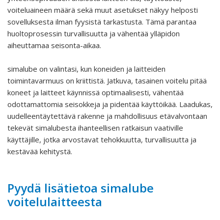
voiteluaineen määrä sekä muut asetukset näkyy helposti
sovelluksesta ilman fyysistä tarkastusta. Tämä parantaa
huoltoprosessin turvallisuutta ja vähentää ylläpidon
aiheuttamaa seisonta-aikaa.
simalube on valintasi, kun koneiden ja laitteiden
toimintavarmuus on kriittistä. Jatkuva, tasainen voitelu pitää
koneet ja laitteet käynnissä optimaalisesti, vähentää
odottamattomia seisokkeja ja pidentää käyttöikää. Laadukas,
uudelleentäytettävä rakenne ja mahdollisuus etävalvontaan
tekevät simalubesta ihanteellisen ratkaisun vaativille
käyttäjille, jotka arvostavat tehokkuutta, turvallisuutta ja
kestävää kehitystä.
Pyydä lisätietoa simalube
voitelulaitteesta