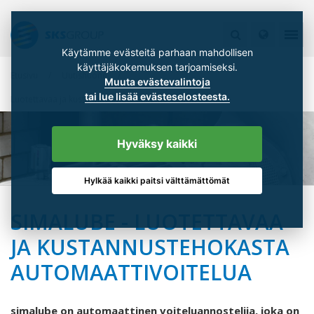
Käytämme evästeitä parhaan mahdollisen
käyttäjäkokemuksen tarjoamiseksi.
Etusivu
Uutishuone
Muuta evästevalintoja
tai lue lisää evästeselosteesta.
Luotettavaa ja kustannustehokasta automaattivoitelua
Hyväksy kaikki
Hylkää kaikki paitsi välttämättömät
SIMALUBE - LUOTETTAVAA
JA KUSTANNUSTEHOKASTA
AUTOMAATTIVOITELUA
simalube on automaattinen voiteluannostelija, joka on