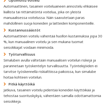
Optimoitu voitelu
Automaattinen, tasainen voiteluaineen annostelu ehkäisee
liiallista tai riittämätöntä voitelua, joka on yleistä
manuaalisessa voitelussa. Näin saavutetaan paras
mahdollinen suoja koneiden ja laitteiden komponenteille.
Kustannussäästöt
Automaattinen voitelu vähentää huollon kustannuksia jopa 30
%, kun manuaalinen voitelu ja sen mukana tuomat
seisokkiajat voidaan minimoida.
Työturvallisuus
Simaluben avulla vältetään manuaalisen voitelun riskejä ja
parannetaan työskentelyn turvallisuutta. Työntekijöiden ei
tarvitse työskennellä riskialttiissa paikoissa, kun simalube
hoitaa kohteen voitelun.
Pitkä käyttöikä
Jatkuva, tasainen voitelu pidentää koneiden käyttöikää ja
tehostaa suorituskykyä, vähentäen samalla odottamattomia
seisokkeja.