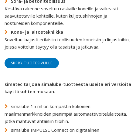
Sora- ja betoniteollisuus
Kestävä rakenne soveltuu raskaille koneille ja vaikeasti
saavutettaville kohteille, kuten kuljetushihnojen ja
nostureiden komponenteille.
Kone- ja laitostekniikka
Soveltuu laajasti erilaisiin teollisuuden koneisiin ja linjastoihin,
joissa voitelun täytyy olla tasaista ja jatkuvaa.
SIIRRY TUOTESIVULLE
simatec tarjoaa simalube-tuotteesta useita eri versioita
käyttökohten mukaan.
simalube 15 ml on kompaktin kokoinen
maailmanmarkkinoiden pienimpiä automaattivoitelulaitteita,
jotka mahtuvat ahtaisiin tiloihin.
simalube IMPULSE Connect on digitaalinen