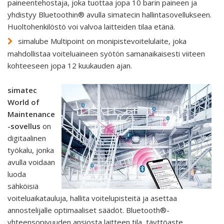
paineentehostaja, joka tuottaa jopa 10 barin paineen ja
yhdistyy Bluetoothin® avulla simatecin hallintasovellukseen.
Huoltohenkilöstö voi valvoa laitteiden tilaa etänä.
simalube Multipoint on monipistevoitelulaite, joka
mahdollistaa voiteluaineen syötön samanaikaisesti viiteen
kohteeseen jopa 12 kuukauden ajan.
simatec
World of
Maintenance
-sovellus
on
digitaalinen
työkalu, jonka
avulla voidaan
luoda
sähköisiä
voiteluaikatauluja, hallita voitelupisteitä ja asettaa
annostelijalle optimaaliset säädöt. Bluetooth®-
yhteensopivuuden ansiosta laitteen tila, täyttöaste,