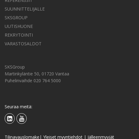
REFERENSSIT
SUUNNITTELIJALLE
SKSGROUP
UUTISHUONE
REKRYTOINTI
VARASTOSALDOT
SKSGroup
Martinkyläntie 50, 01720 Vantaa
Puhelinvaihde 020 764 5000
Seuraa meitä:
Tilinavauslomake
|
Yleiset myyntiehdot
|
Jälleenmyyjät