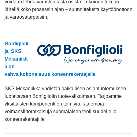
voidaan tehdä varastoiduista osista. Tekninen tuki on
lähellä koko prosessin ajan – suunnittelusta käyttöönottoon
ja varaosatarpeisiin.
Bonfiglioli
ja SKS
Mekaniikk
a on
vahva kokonaisuus koneenrakentajalle
SKS Mekaniikka yhdistää paikallisen asiantuntemuksen
luotettavaan Bonfigliolin tuotevalikoimaan. Tarjoamme
yksittäisten komponenttien toimivia, laajempia
voimansiirtoratkaisuja suomalaisen teollisuudelle ja
koneenrakentajille