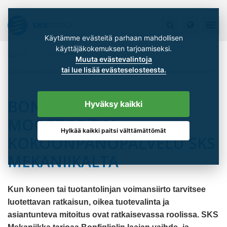
Käytämme evästeitä parhaan mahdollisen
käyttäjäkokemuksen tarjoamiseksi.
Etusivu
Uutishuone
Muuta evästevalintoja
tai lue lisää evästeselosteesta.
SKS Mekaniikka tarjoaa Bonfigliolin laajan vaihde- ja moottorivalikoiman
BONFIGLIOLI-VAIHTEET,
Hyväksy kaikki
MOOTTORIT JA
Hylkää kaikki paitsi välttämättömät
KOKOONPANOPALVELU SKS
MEKANIIKALTA
Kun koneen tai tuotantolinjan voimansiirto tarvitsee
luotettavan ratkaisun, oikea tuotevalinta ja
asiantunteva mitoitus ovat ratkaisevassa roolissa. SKS