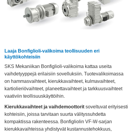
Laaja Bonfiglioli-valikoima teollisuuden eri
käyttökohteisiin
SKS Mekaniikan Bonfiglioli-valikoima kattaa useita
vaihdetyyppejä erilaisiin sovelluksiin. Tuotevalikoimassa
on hammasvaihteet, kierukkavaihteet, kulmavaihteet,
kartiolieriövaihteet, planeettavaihteet ja tarkkuusvaihteet
vaativiin teollisuuskäyttöihin.
Kierukkavaihteet ja vaihdemoottorit
soveltuvat erityisesti
kohteisiin, joissa tarvitaan suurta välityssuhdetta
kompaktissa rakenteessa. Bonfigliolin VF-W-sarjan
kierukkavaihteissa yhdistyvät kustannustehokkuus,