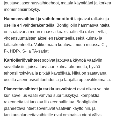
joustavat asennusvaihtoehdot, matala käyntiääni ja korkea
momentinsiirtokyky.
Hammasvaihteet ja vaihdemoottorit
tarjoavat ratkaisuja
useilla eri vaihderakenteilla. Bonfigliolin hammasvaihteita
on saatavana muun muassa koaksiaalisella rakenteella,
yhdensuuntaisten akselien rakenteella sekä kulma- ja
lattarakenteella. Valikoimaan kuuluvat muun muassa C-,
F-, HDP-, S- ja TA-sarjat.
Kartiolieriövaihteet
sopivat jatkuvaa käyttöä vaativiin
sovelluksiin, joissa tarvitaan kulmarakennetta, hyvää
tehonsiirtokykyä ja pitkää käyttöikää. Niitä on saatavana
useilla asennusvaihtoehdoilla ja laajalla optiovalikoimalla.
Planeettavaihteet ja tarkkuusvaihteet
ovat oikea valinta,
kun sovellus vaatii vahvaa suorituskykyä, kompaktia
rakennetta tai tarkkaa liikkeenhallintaa. Bonfigliolin
planeettavaihteet soveltuvat vaativiin käyttöihin, ja
tarkkuusplaneettavaihteille ovat ominaisia pieni välys,