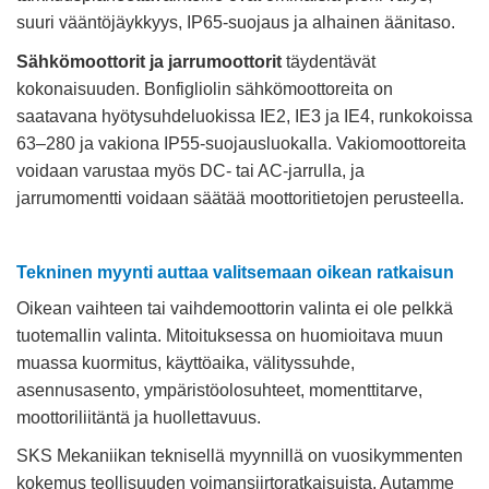
suuri vääntöjäykkyys, IP65-suojaus ja alhainen äänitaso.
Sähkömoottorit ja jarrumoottorit
täydentävät
kokonaisuuden. Bonfigliolin sähkömoottoreita on
saatavana hyötysuhdeluokissa IE2, IE3 ja IE4, runkokoissa
63–280 ja vakiona IP55-suojausluokalla. Vakiomoottoreita
voidaan varustaa myös DC- tai AC-jarrulla, ja
jarrumomentti voidaan säätää moottoritietojen perusteella.
Tekninen myynti auttaa valitsemaan oikean ratkaisun
Oikean vaihteen tai vaihdemoottorin valinta ei ole pelkkä
tuotemallin valinta. Mitoituksessa on huomioitava muun
muassa kuormitus, käyttöaika, välityssuhde,
asennusasento, ympäristöolosuhteet, momenttitarve,
moottoriliitäntä ja huollettavuus.
SKS Mekaniikan teknisellä myynnillä on vuosikymmenten
kokemus teollisuuden voimansiirtoratkaisuista. Autamme