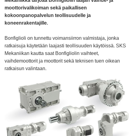
Mekaniikka tarjoaa Bonfigliolin laajan vaihde- ja
moottorivalikoiman sekä paikallisen
kokoonpanopalvelun teollisuudelle ja
koneenrakentajille.
Bonfiglioli on tunnettu voimansiirron valmistaja, jonka
ratkaisuja käytetään laajasti teollisuuden käytöissä. SKS
Mekaniikan kautta saat Bonfigliolin vaihteet,
vaihdemoottorit ja moottorit sekä teknisen tuen oikean
ratkaisun valintaan.