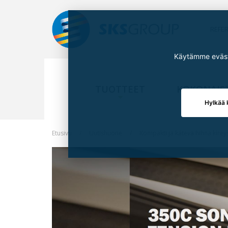
REFE
Käytämme eväste
TUOTTEET
KOKONAIS
Hylkää 
Etusivu
Uutishuone
Kompakti ja kätevä hihna kirey