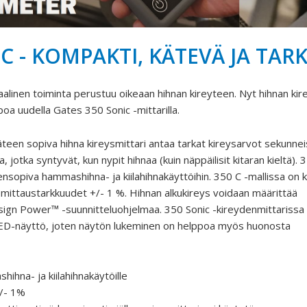
C - KOMPAKTI, KÄTEVÄ JA TAR
alinen toiminta perustuu oikeaan hihnan kireyteen. Nyt hihnan ki
oa uudella Gates 350 Sonic -mittarilla.
teen sopiva hihna kireysmittari antaa tarkat kireysarvot sekunne
, jotka syntyvät, kun nypit hihnaa (kuin näppäilisit kitaran kieltä). 
ensopiva hammashihna- ja kiilahihnakäyttöihin. 350 C -mallissa on
 mittaustarkkuudet +/- 1 %. Hihnan alkukireys voidaan määrittää
ign Power™ -suunnitteluohjelmaa. 350 Sonic -kireydenmittarissa
ED-näyttö, joten näytön lukeminen on helppoa myös huonosta
ihna- ja kiilahihnakäytöille
+/- 1%