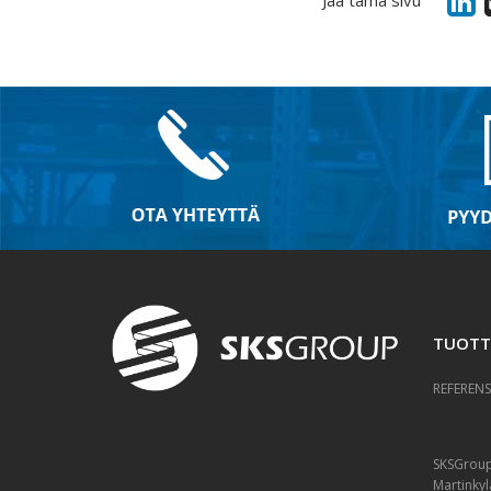
TUOTT
REFERENS
SKSGrou
Martinkyl