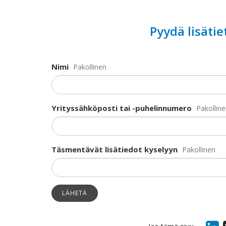
Pyydä lisäti
Nimi
Pakollinen
Yrityssähköposti tai -puhelinnumero
Pakollin
Täsmentävät lisätiedot kyselyyn
Pakollinen
LÄHETÄ
Jaa tämä sivu