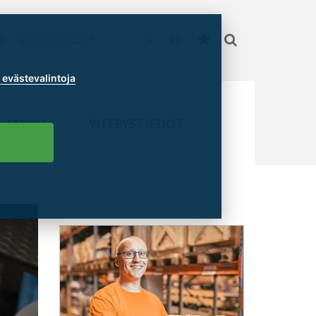
TI
VARASTOSALDOT
FI
EN
evästevalintoja
PANKKI
YHTEYSTIEDOT