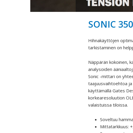
SONIC 350
Hihnakäyttöjen optima
tarkistaminen on helpp
Näppärän kokoinen, kä
analysoiden ääniaaltoja
Sonic -mittari on yhte
taajuusvaihtoehtoa ja
käyttämällä Gates Des
korkearesoluution OL
valaistuissa tiloissa.
Soveltuu hammash
Mittatarkkuus: 