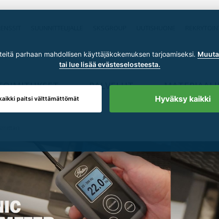
RENSSIT
SUUNNITTELIJALLE
SKSGROUP
UUTISHUONE
REKRYTOIN
itä parhaan mahdollisen käyttäjäkokemuksen tarjoamiseksi.
Muuta 
tai lue lisää evästeselosteesta.
TOIMITUKSET
PALVELUT
MATERIAALI
Hyväksy kaikki
kaikki paitsi välttämättömät
smittari