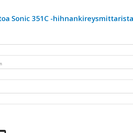
etoa Sonic 351C -hihnankireysmittarist
en