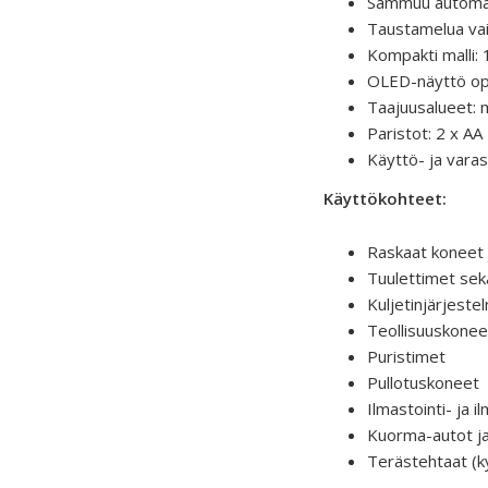
Sammuu automaatt
Taustamelua vai
Kompakti malli:
OLED-näyttö opt
Taajuusalueet: 
Paristot: 2 x AA
Käyttö- ja varas
Käyttökohteet:
Raskaat koneet j
Tuulettimet se
Kuljetinjärjeste
Teollisuuskonee
Puristimet
Pullotuskoneet
Ilmastointi- ja 
Kuorma-autot ja 
Terästehtaat (