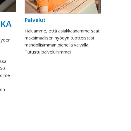
Palvelut
KKA
Haluamme, että asiakkaanamme saat
maksimaalisen hyödyn tuotteistasi
reyden
mahdollisimman pienellä vaivalla.
Tutustu palveluihimme!
issa
350
 kolme
 on