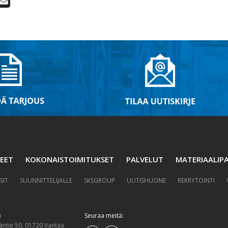
EET
KOKONAISTOIMITUKSET
PALVELUT
MATERIAALIPA
SIT
SUUNNITTELIJALLE
SKSGROUP
UUTISHUONE
REKRYTOINTI
p
Seuraa meitä:
äntie 50, 01720 Vantaa