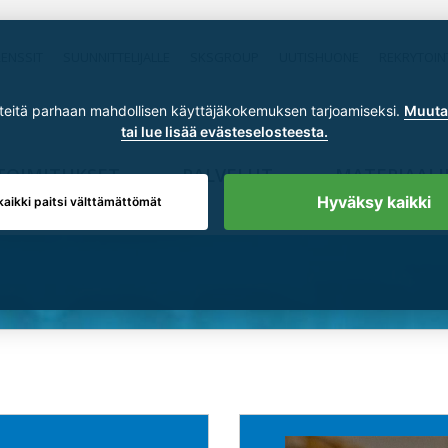
RENSSIT
SUUNNITTELIJALLE
SKSGROUP
UUTISHUONE
REKRYTOIN
itä parhaan mahdollisen käyttäjäkokemuksen tarjoamiseksi.
Muuta 
tai lue lisää evästeselosteesta.
TOIMITUKSET
PALVELUT
MATERIAALI
Hyväksy kaikki
kaikki paitsi välttämättömät