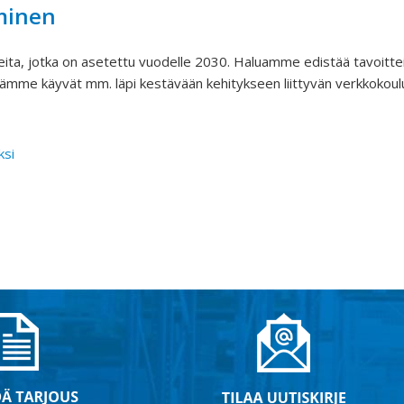
minen
ita, jotka on asetettu vuodelle 2030. Haluamme edistää tavoittei
ijämme käyvät mm. läpi kestävään kehitykseen liittyvän verkkokou
ksi