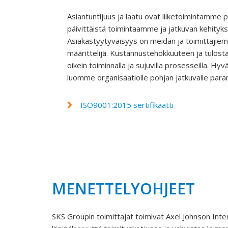
Asiantuntijuus ja laatu ovat liiketoimintamme p
päivittäistä toimintaamme ja jatkuvan kehityk
Asiakastyytyväisyys on meidän ja toimittajiem
määrittelijä. Kustannustehokkuuteen ja tulost
oikein toiminnalla ja sujuvilla prosesseilla. Hyvä
luomme organisaatiolle pohjan jatkuvalle para
ISO9001:2015 sertifikaatti
MENETTELYOHJEET
SKS Groupin toimittajat toimivat Axel Johnson Inte