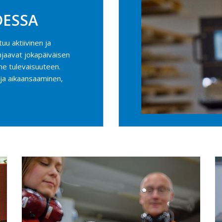
DESSA
u aktiivinen ja
hjaavat jokapäiväisen
e tulevaisuuteen.
a aikaansaaminen,