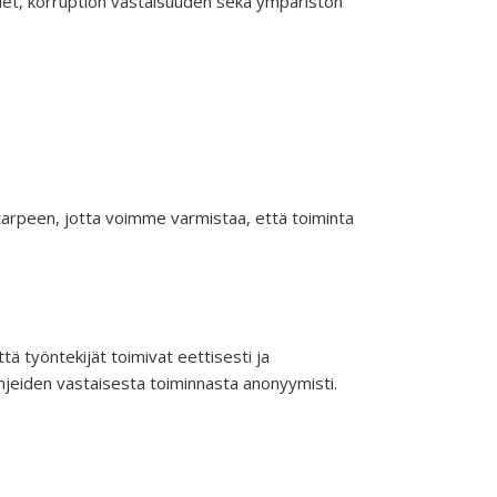
det, korruption vastaisuuden sekä ympäristön
n tarpeen, jotta voimme varmistaa, että toiminta
ä työntekijät toimivat eettisesti ja
ohjeiden vastaisesta toiminnasta anonyymisti.