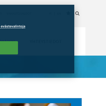
TI
VARASTOSALDOT
FI
EN
evästevalintoja
PANKKI
YHTEYSTIEDOT