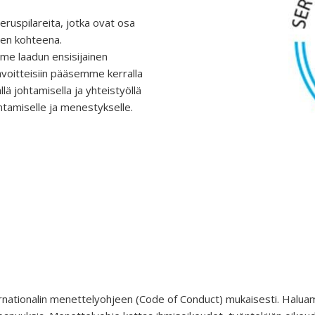
eruspilareita, jotka ovat osa
sen kohteena.
me laadun ensisijainen
avoitteisiin pääsemme kerralla
llä johtamisella ja yhteistyöllä
ntamiselle ja menestykselle.
rnationalin menettelyohjeen (Code of Conduct) mukaisesti. Haluam