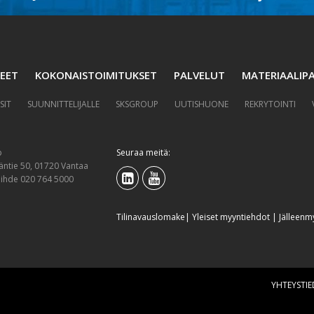
EET
KOKONAISTOIMITUKSET
PALVELUT
MATERIAALIPA
SIT
SUUNNITTELIJALLE
SKSGROUP
UUTISHUONE
REKRYTOINTI
p
Seuraa meitä:
äntie 50, 01720 Vantaa
aihde 020 764 5000
Tilinavauslomake
|
Yleiset myyntiehdot
|
Jälleenm
YHTEYSTI