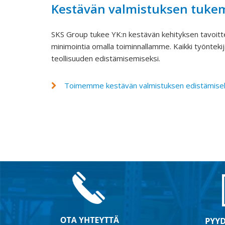
Kestävän valmistuksen tuke
SKS Group tukee YK:n kestävän kehityksen tavoitte
minimointia omalla toiminnallamme. Kaikki työntek
teollisuuden edistämisemiseksi.
Toimemme kestävän valmistuksen edistämise