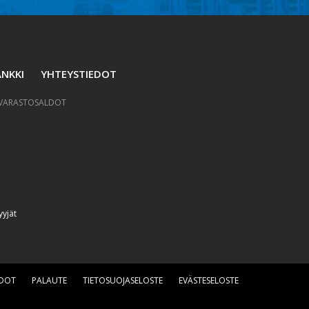
NKKI
YHTEYSTIEDOT
VARASTOSALDOT
yyjät
EDOT
PALAUTE
TIETOSUOJASELOSTE
EVÄSTESELOSTE