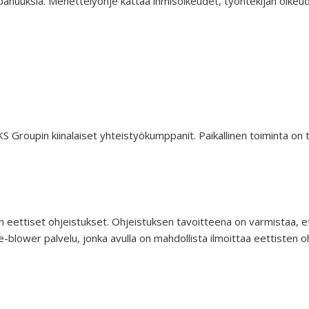
panuuksia. Menettelyohje kattaa ihmisoikeudet, työntekijän oikeu
SKS Groupin kiinalaiset yhteistyökumppanit. Paikallinen toiminta o
 eettiset ohjeistukset. Ohjeistuksen tavoitteena on varmistaa, ett
blower palvelu, jonka avulla on mahdollista ilmoittaa eettisten 