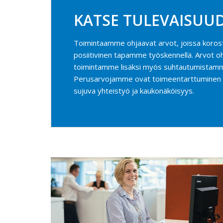
KATSE TULEVAISUU
Toimintaamme ohjaavat arvot, joissa korostu
posiitivinen tapamme työskennellä. Arvot o
toimintamme lisäksi myös suhtautumistamm
Perusarvojamme ovat toimeentarttuminen j
sujuva yhteistyö ja kaukonäköisyys.