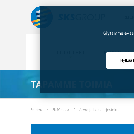
REFE
Käytämme eväste
TUOTTEET
KOKONAIS
Hylkää 
TAPAMME TOIMIA
Etusivu
SKSGroup
Arvot ja laatujärjestelmä