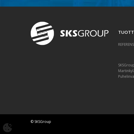
TUOTT
REFERENS
SKSGrou
Martinkyl
Puhelinv
© SKSGroup