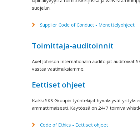
läpinäkyvyyttä toimitusketjussa ja vahvistaa kump
suojelun.
Supplier Code of Conduct - Menettelyohjeet
Toimittaja-auditoinnit
Axel Johnson Internationalin auditoijat auditoivat 
vastaa vaatimuksiamme.
Eettiset ohjeet
Kaikki SKS Groupin työntekijät hyväksyvät yrityksen
ammattimaisesti. Käytössä on 24/7 toimiva whistle-
Code of Ethics - Eettiset ohjeet