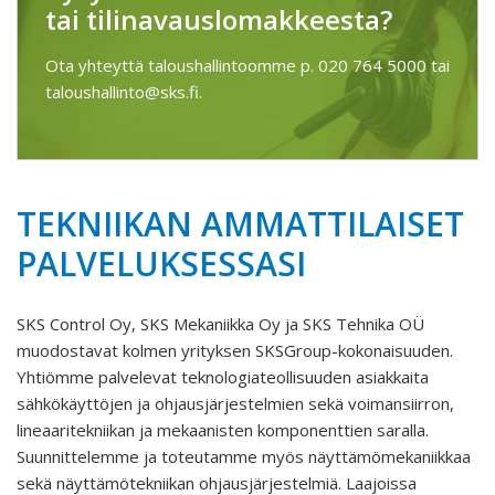
tai tilinavauslomakkeesta?
Ota yhteyttä taloushallintoomme p. 020 764 5000 tai
taloushallinto@sks.fi.
TEKNIIKAN AMMATTILAISET
PALVELUKSESSASI
SKS Control Oy, SKS Mekaniikka Oy ja SKS Tehnika OÜ
muodostavat kolmen yrityksen SKSGroup-kokonaisuuden.
Yhtiömme palvelevat teknologiateollisuuden asiakkaita
sähkökäyttöjen ja ohjausjärjestelmien sekä voimansiirron,
lineaaritekniikan ja mekaanisten komponenttien saralla.
Suunnittelemme ja toteutamme myös näyttämömekaniikkaa
sekä näyttämötekniikan ohjausjärjestelmiä. Laajoissa