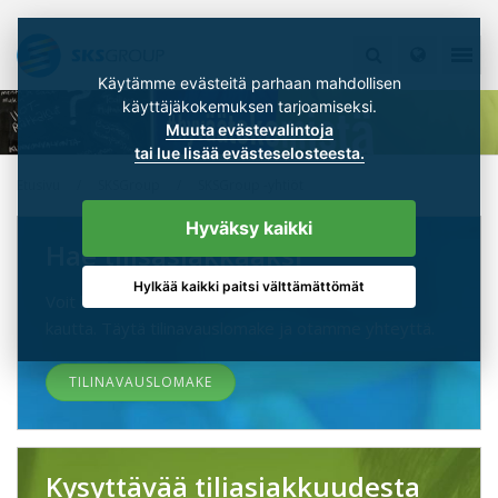
Käytämme evästeitä parhaan mahdollisen
käyttäjäkokemuksen tarjoamiseksi.
Muuta evästevalintoja
tai lue lisää evästeselosteesta.
Etusivu
SKSGroup
SKSGroup -yhtiöt
Hyväksy kaikki
Hae tilisasiakkaaksi
Hylkää kaikki paitsi välttämättömät
Voit hakea meiltä tiliasiakkuutta alla olevan linkin
kautta. Täytä tilinavauslomake ja otamme yhteyttä.
TILINAVAUSLOMAKE
Kysyttävää tiliasiakkuudesta