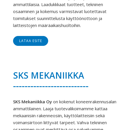
ammattilaisia. Laadukkkaat tuotteet, tekninen
osaaminen ja kokemus varmistavat luotettavat
toimitukset suunnittelusta käyttöönottoon ja
laitteistojen määräaikaishuoltoihin.
LATAA ESITE
SKS MEKANIIKKA
--------------------------
SKS Mekaniikka Oy
on kokenut koneenrakennusalan
ammattilainen. Laaja tuotevalikoimamme kattaa
mekaanisiin rakenneosiin, käyttölaitteisiin sekä
voimansiirtoon liittyvät tarpeet. Vahva tekninen
osaaminen ovat merkittävä osa palveluamme.