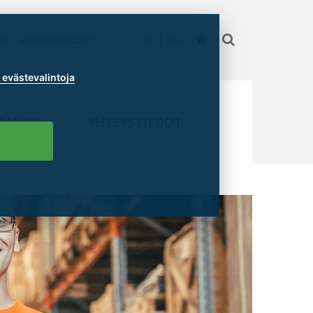
TI
VARASTOSALDOT
FI
EN
evästevalintoja
PANKKI
YHTEYSTIEDOT