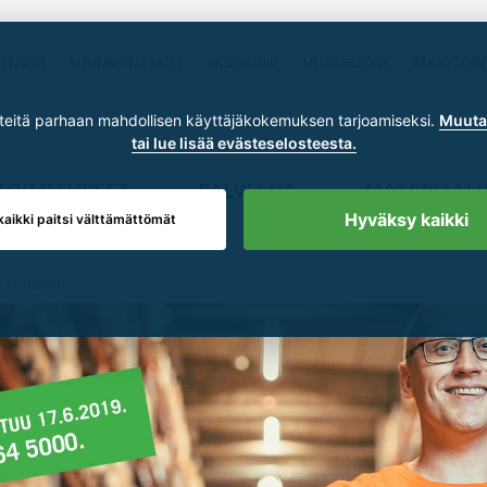
RENSSIT
SUUNNITTELIJALLE
SKSGROUP
UUTISHUONE
REKRYTOIN
itä parhaan mahdollisen käyttäjäkokemuksen tarjoamiseksi.
Muuta 
tai lue lisää evästeselosteesta.
TOIMITUKSET
PALVELUT
MATERIAALI
Hyväksy kaikki
kaikki paitsi välttämättömät
 17.6.2019