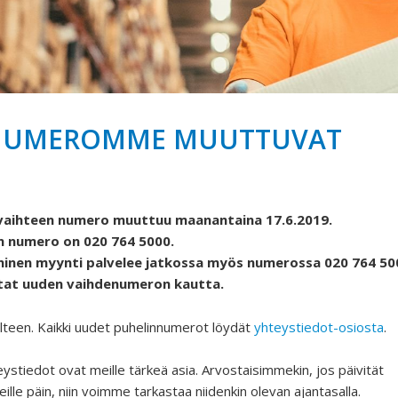
NUMEROMME MUUTTUVAT
vaihteen numero muuttuu maanantaina 17.6.2019.
n numero on 020 764 5000.
ninen myynti palvelee jatkossa myös numerossa 020 764 50
itat uuden vaihdenumeron kautta.
teen. Kaikki uudet puhelinnumerot löydät
yhteystiedot-osiosta
.
eystiedot ovat meille tärkeä asia. Arvostaisimmekin, jos päivität
lle päin, niin voimme tarkastaa niidenkin olevan ajantasalla.