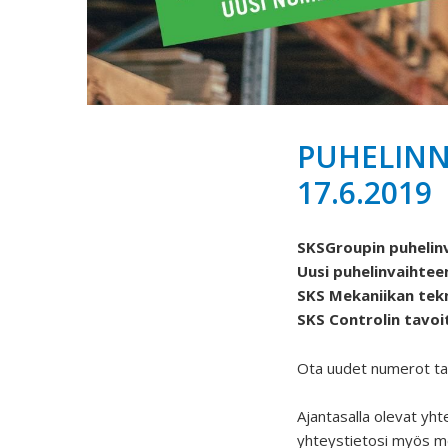
PUHELIN
17.6.2019
SKSGroupin puhelin
Uusi puhelinvaihtee
SKS Mekaniikan tek
SKS Controlin tavo
Ota uudet numerot tal
Ajantasalla olevat yht
yhteystietosi myös mei