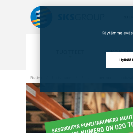
REFE
Käytämme eväste
TUOTTEET
KOKONAIS
Hylkää 
Etusivu
Uutishuone
Puhelinnumeromme muuttuvat