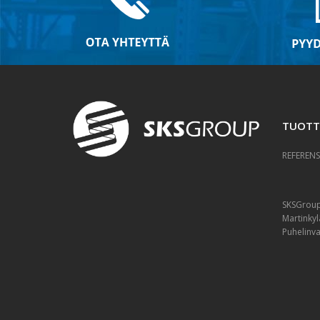
TUOTT
REFERENS
SKSGrou
Martinkyl
Puhelinv