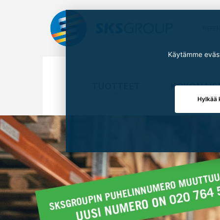
REFE
Käytämme eväste
TUOTTEET
KOKONAIS
Hylkää 