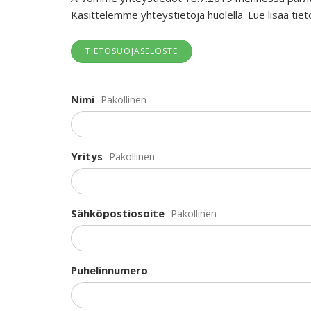
Käsittelemme yhteystietoja huolella. Lue lisää ti
TIETOSUOJASELOSTE
Nimi
Pakollinen
Yritys
Pakollinen
Sähköpostiosoite
Pakollinen
Puhelinnumero