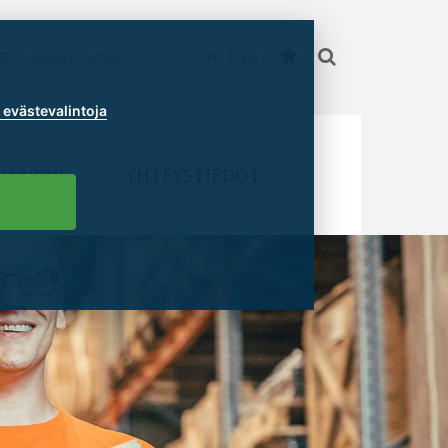
TI
VARASTOSALDOT
FI
EN
evästevalintoja
PANKKI
YHTEYSTIEDOT