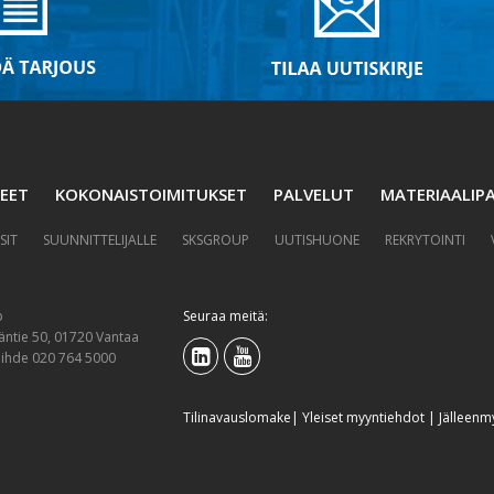
EET
KOKONAISTOIMITUKSET
PALVELUT
MATERIAALIPA
SIT
SUUNNITTELIJALLE
SKSGROUP
UUTISHUONE
REKRYTOINTI
p
Seuraa meitä:
äntie 50, 01720 Vantaa
aihde 020 764 5000
Tilinavauslomake
|
Yleiset myyntiehdot
|
Jälleenm