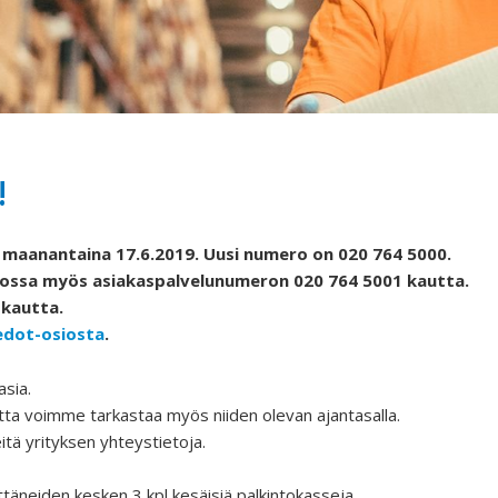
!
maanantaina 17.6.2019. Uusi numero on 020 764 5000.
kossa myös asiakaspalvelunumeron 020 764 5001 kautta.
 kautta.
edot-osiosta
.
asia.
otta voimme tarkastaa myös niiden olevan ajantasalla.
itä yrityksen yhteystietoja.
neiden kesken 3 kpl kesäisiä palkintokasseja.