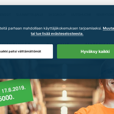
RENSSIT
SUUNNITTELIJALLE
SKSGROUP
UUTISHUONE
REKRYTOIN
itä parhaan mahdollisen käyttäjäkokemuksen tarjoamiseksi.
Muuta 
tai lue lisää evästeselosteesta.
TOIMITUKSET
PALVELUT
MATERIAALI
Hyväksy kaikki
kaikki paitsi välttämättömät