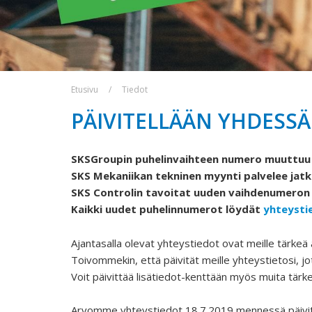
Etusivu
Tiedot
PÄIVITELLÄÄN YHDESSÄ
SKSGroupin puhelinvaihteen numero muuttuu 
SKS Mekaniikan tekninen myynti palvelee jat
SKS Controlin tavoitat uuden vaihdenumeron
Kaikki uudet puhelinnumerot löydät
yhteysti
Ajantasalla olevat yhteystiedot ovat meille tärkeä 
Toivommekin, että päivität meille yhteystietosi, j
Voit päivittää lisätiedot-kenttään myös muita tärke
Arvomme yhteystiedot 18.7.2019 mennessä päivittä