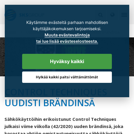
Käytämme evästeitä parhaan mahdollisen
käyttäjäkokemuksen tarjoamiseksi.
Etusivu
Uutishuone
Control Techniques uudisti brändinsä
Muuta evästevalintoja
tai lue lisää evästeselosteesta.
Hyväksy kaikki
Hylkää kaikki paitsi välttämättömät
CONTROL TECHNIQUES
UUDISTI BRÄNDINSÄ
Sähkökäyttöihin erikoistunut Control Techniques
julkaisi viime viikolla (42/2020) uuden brändinsä, joka
korostaa yhtiön omistautuneisuutta sähkökäyttöjä