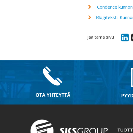
Condence kunnonv
Blogiteksti: Kunn
Jaa tämä sivu
TUOTT