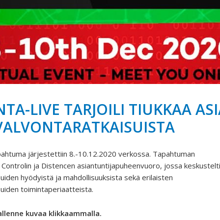
TA-LIVE TARJOILI TIUKKAA AS
ALVONTARATKAISUISTA
tapahtuma järjestettiin 8.-10.12.2020 verkossa. Tapahtuman
 Controlin ja Distencen asiantuntijapuheenvuoro, jossa keskustelt
uiden hyödyistä ja mahdollisuuksista sekä erilaisten
uiden toimintaperiaatteista.
allenne kuvaa klikkaammalla.