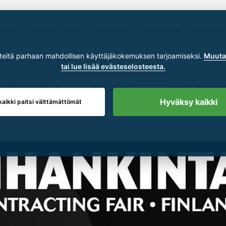
RENSSIT
SUUNNITTELIJALLE
SKSGROUP
UUTISHUONE
REKRYTOIN
itä parhaan mahdollisen käyttäjäkokemuksen tarjoamiseksi.
Muuta 
tai lue lisää evästeselosteesta.
TOIMITUKSET
PALVELUT
MATERIAALI
Hyväksy kaikki
kaikki paitsi välttämättömät
iaa kunnonvalvonnasta