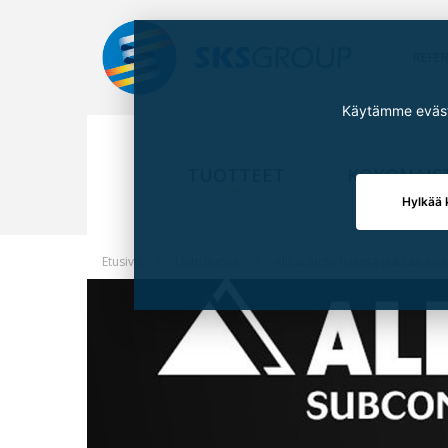
REFE
Käytämme eväste
TUOTTEET
KOKONAIS
Hylkää 
Etusivu
Uutishuone
Alihankinta-livessä tiukkaa as