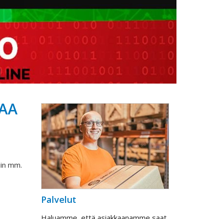
IAA
iin mm.
Palvelut
Haluamme, että asiakkaanamme saat