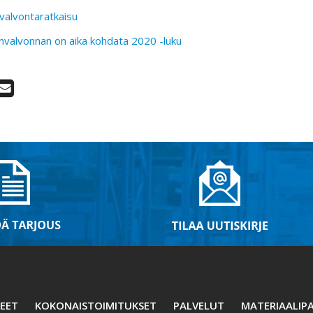
alvontaratkaisu
onvalvonnan on aika kohdata 2020 -luku
EET
KOKONAISTOIMITUKSET
PALVELUT
MATERIAALIPA