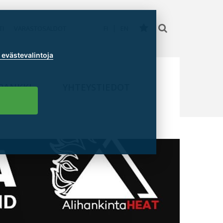
TI
VARASTOSALDOT
FI
EN
evästevalintoja
PANKKI
YHTEYSTIEDOT