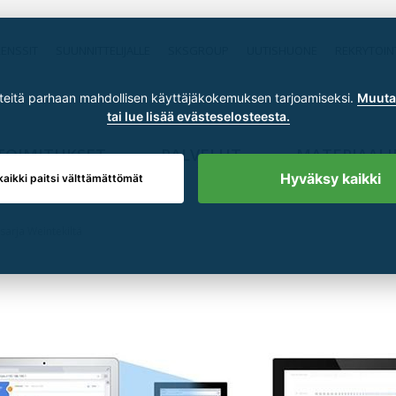
RENSSIT
SUUNNITTELIJALLE
SKSGROUP
UUTISHUONE
REKRYTOIN
itä parhaan mahdollisen käyttäjäkokemuksen tarjoamiseksi.
Muuta 
tai lue lisää evästeselosteesta.
TOIMITUKSET
PALVELUT
MATERIAALI
Hyväksy kaikki
kaikki paitsi välttämättömät
sarja Weintekiltä