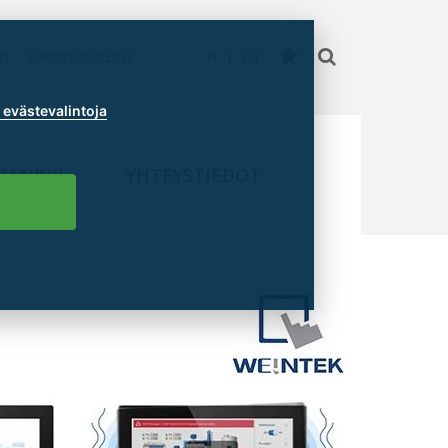
TI
VARASTOSALDOT
FI
EN
evästevalintoja
PANKKI
YHTEYSTIEDOT