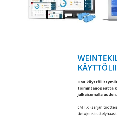
WEINTEKI
KÄYTTÖLI
HMI käyttöliittymi
toimintanopeutta ku
julkaisemalla uuden
cMT X -sarjan tuottei
tietojenkäsittelyhaast