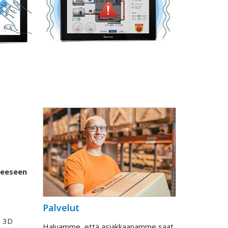
peeseen
Palvelut
n 3D
Haluamme, että asiakkaanamme saat