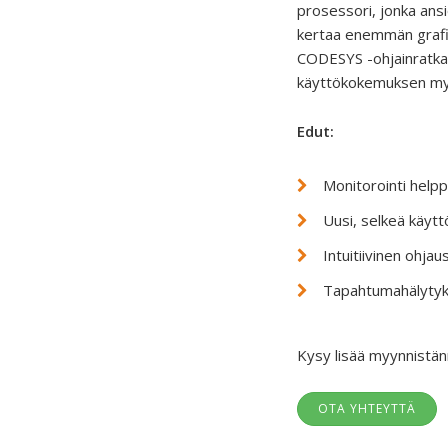
prosessori, jonka ans
kertaa enemmän grafii
CODESYS -ohjainratkai
käyttökokemuksen myö
Edut:
Monitorointi helppo
Uusi, selkeä käytt
Intuitiivinen ohja
Tapahtumahälytyks
Kysy lisää myynnistän
OTA YHTEYTTÄ