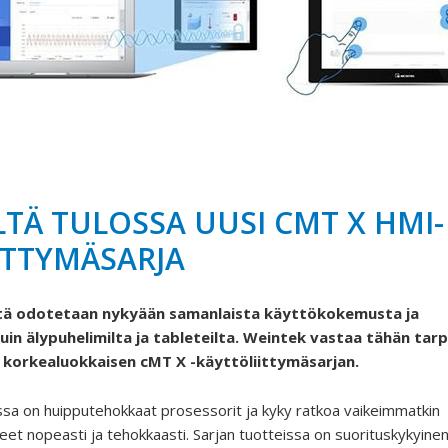
LTÄ TULOSSA UUSI CMT X HMI-
ITTYMÄSARJA
ltä odotetaan nykyään samanlaista käyttökokemusta ja
in älypuhelimilta ja tableteilta. Weintek vastaa tähän tar
, korkealuokkaisen cMT X -käyttöliittymäsarjan.
ssa on huipputehokkaat prosessorit ja kyky ratkoa vaikeimmatkin
eet nopeasti ja tehokkaasti. Sarjan tuotteissa on suorituskykyine