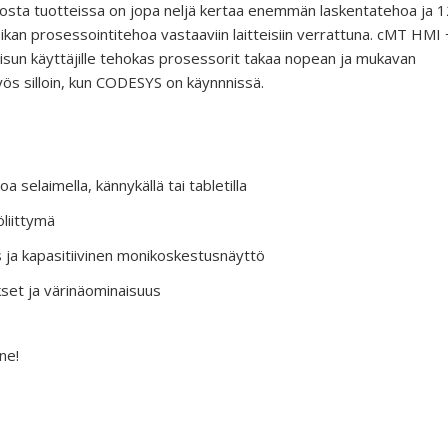
iosta tuotteissa on jopa neljä kertaa enemmän laskentatehoa ja 
kan prosessointitehoa vastaaviin laitteisiin verrattuna. cMT HMI 
sun käyttäjille tehokas prosessorit takaa nopean ja mukavan
s silloin, kun CODESYS on käynnnissä.
a selaimella, kännykällä tai tabletilla
öliittymä
us ja kapasitiivinen monikoskestusnäyttö
et ja värinäominaisuus
ne!