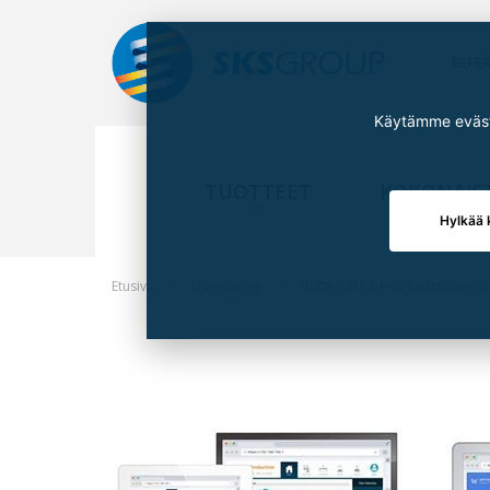
REFE
Käytämme eväste
TUOTTEET
KOKONAIS
Hylkää 
Etusivu
Uutishuone
Uutta: cMT X HMI käyttöliittymä