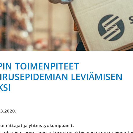
IN TOIMENPITEET
RUSEPIDEMIAN LEVIÄMISEN
KSI
.3.2020.
toimittajat ja yhteistyökumppanit,
 ohjaavat arvot, joissa korostuu aktiivinen ja positiivinen 