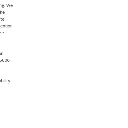
ing. We
the
ote
tention
re
on
 5000.
ility.