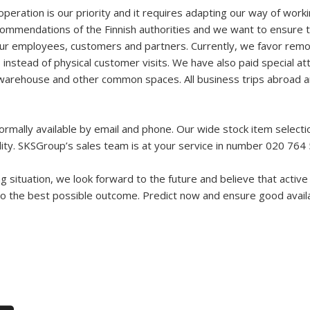
peration is our priority and it requires adapting our way of work
ecommendations of the Finnish authorities and we want to ensure 
our employees, customers and partners. Currently, we favor rem
instead of physical customer visits. We have also paid special at
 warehouse and other common spaces. All business trips abroad a
ormally available by email and phone. Our wide stock item selecti
lity. SKSGroup’s sales team is at your service in number 020 764
g situation, we look forward to the future and believe that active
to the best possible outcome. Predict now and ensure good availab