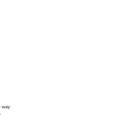
e way
-