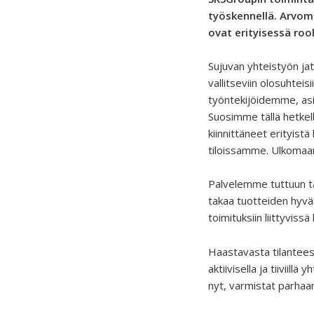
työskennellä. Arvom
ovat erityisessä rool
Sujuvan yhteistyön ja
vallitseviin olosuhtei
työntekijöidemme, as
Suosimme tällä hetkel
kiinnittäneet erityist
tiloissamme. Ulkomaan
Palvelemme tuttuun ta
takaa tuotteiden hyvän
toimituksiin liittyvi
Haastavasta tilantee
aktiivisella ja tiivii
nyt, varmistat parhaa