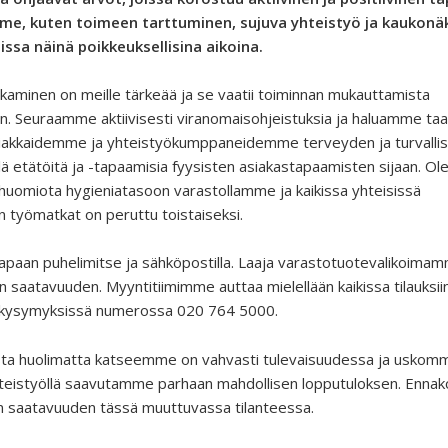
me, kuten toimeen tarttuminen, sujuva yhteistyö ja kaukonä
issa näinä poikkeuksellisina aikoina.
tkaminen on meille tärkeää ja se vaatii toiminnan mukauttamista
siin. Seuraamme aktiivisesti viranomaisohjeistuksia ja haluamme ta
iakkaidemme ja yhteistyökumppaneidemme terveyden ja turvalli
lä etätöitä ja -tapaamisia fyysisten asiakastapaamisten sijaan. 
ä huomiota hygieniatasoon varastollamme ja kaikissa yhteisissä
 työmatkat on peruttu toistaiseksi.
paan puhelimitse ja sähköpostilla. Laaja varastotuotevalikoima
 saatavuuden. Myyntitiimimme auttaa mielellään kaikissa tilauksii
ssä kysymyksissä numerossa 020 764 5000.
sta huolimatta katseemme on vahvasti tulevaisuudessa ja uskomm
llä yhteistyöllä saavutamme parhaan mahdollisen lopputuloksen. Ennak
n saatavuuden tässä muuttuvassa tilanteessa.