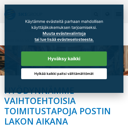
Käytämme evästeitä parhaan mahdollisen
käyttäjäkokemuksen tarjoamiseksi.
Etusivu
Uutishuone
Muuta evästevalintoja
tai lue lisää evästeselosteesta.
Postin lakon aikana vaihtoehtoisia toimitustapoja
Hyväksy kaikki
Hylkää kaikki paitsi välttämättömät
HYÖDYNNÄMME
VAIHTOEHTOISIA
TOIMITUSTAPOJA POSTIN
LAKON AIKANA