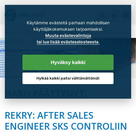
Käytämme evästeitä parhaan mahdollisen
käyttäjäkokemuksen tarjoamiseksi.
Etusivu
Rekrytointi
Rekry: After Sales Engineer SKS Controliin
Muuta evästevalintoja
tai lue lisää evästeselosteesta.
Hyväksy kaikki
Hylkää kaikki paitsi välttämättömät
HAKU PÄÄTTYNYT.
REKRY: AFTER SALES
ENGINEER SKS CONTROLIIN