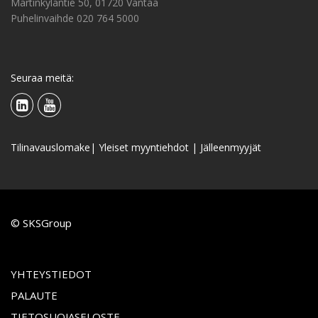
Martinkyläntie 50, 01720 Vantaa
Puhelinvaihde 020 764 5000
Seuraa meitä:
Tilinavauslomake
|
Yleiset myyntiehdot
|
Jälleenmyyjät
© SKSGroup
YHTEYSTIEDOT
PALAUTE
TIETOSUOJASELOSTE