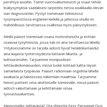
perehtyä asioihin. Toimit vuorovaikutteisesti ja osaat tehdä
lisäkysymyksiä saadaksesi tarpeeksi tietoa asiakkaalla olevan
vian diagnosointiin. Pystyt toimimaan teknisessä
työympäristössä englannin kielellä ja jatkossa sinulla on
mahdollisuus tarvittaessa osallistua myös päivystykseen.
Meillä pääset toimimaan osana motivoitunutta ja erittäin
osaavaa työyhteisöä, jossa tuki on aina tarvittaessa lähellä.
Yrityksessämme on tarjolla aidosti hyvät henkilökuntaedut
aina laajasta työterveydestä kattaviin liikunta- ja
kulttuurietuihin. Tarjoamme monipuolisen
tehtäväkokonaisuuden, missä tuskin kohtaat kahta täysin
samanlaista työpäivää. Pääset ratkomaan ongelmia lähellä
asiakasta ja halutessasi näkemään maailmaa. Tarjoamme
hienot puitteet oma-aloitteiselle toiminnalle, missä pääset
aidosti vaikuttamaan ja kehittämään omaa
työvastuualuettasi.
Kiinnostuitko tehtävästä? Ota yhteyttä Eezy Personnel Oy:n