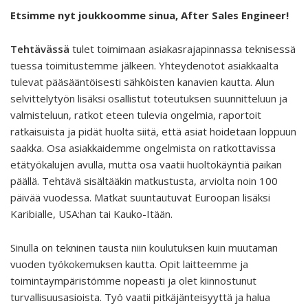
Etsimme nyt joukkoomme sinua, After Sales Engineer!
Tehtävässä
tulet toimimaan asiakasrajapinnassa teknisessä
tuessa toimitustemme jälkeen. Yhteydenotot asiakkaalta
tulevat pääsääntöisesti sähköisten kanavien kautta. Alun
selvittelytyön lisäksi osallistut toteutuksen suunnitteluun ja
valmisteluun, ratkot eteen tulevia ongelmia, raportoit
ratkaisuista ja pidät huolta siitä, että asiat hoidetaan loppuun
saakka. Osa asiakkaidemme ongelmista on ratkottavissa
etätyökalujen avulla, mutta osa vaatii huoltokäyntiä paikan
päällä. Tehtävä sisältääkin matkustusta, arviolta noin 100
päivää vuodessa. Matkat suuntautuvat Euroopan lisäksi
Karibialle, USA:han tai Kauko-Itään.
Sinulla on tekninen tausta niin koulutuksen kuin muutaman
vuoden työkokemuksen kautta. Opit laitteemme ja
toimintaympäristömme nopeasti ja olet kiinnostunut
turvallisuusasioista. Työ vaatii pitkäjänteisyyttä ja halua