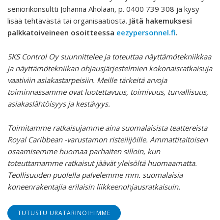
seniorikonsultti Johanna Aholaan, p. 0400 739 308 ja kysy
lisää tehtävästä tai organisaatiosta.
Jätä hakemuksesi
palkkatoiveineen osoitteessa
eezypersonnel.fi
.
SKS Control Oy suunnittelee ja toteuttaa näyttämötekniikkaa
ja näyttämötekniikan ohjausjärjestelmien kokonaisratkaisuja
vaativiin asiakastarpeisiin. Meille tärkeitä arvoja
toiminnassamme ovat luotettavuus, toimivuus, turvallisuus,
asiakaslähtöisyys ja kestävyys.
Toimitamme ratkaisujamme aina suomalaisista teattereista
Royal Caribbean -varustamon risteilijöille. Ammattitaitoisen
osaamisemme huomaa parhaiten silloin, kun
toteuttamamme ratkaisut jäävät yleisöltä huomaamatta.
Teollisuuden puolella palvelemme mm. suomalaisia
koneenrakentajia erilaisin liikkeenohjausratkaisuin.
TUTUSTU URATARINOIHIMME