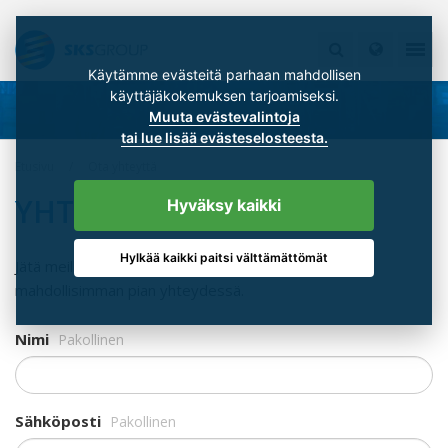
Käytämme evästeitä parhaan mahdollisen
käyttäjäkokemuksen tarjoamiseksi.
Muuta evästevalintoja
tai lue lisää evästeselosteesta.
Etusivu
Ota yhteyttä
YHTEYDENOTTOPYYNTÖ
Hyväksy kaikki
Hylkää kaikki paitsi välttämättömät
Jätä meille yhteystietosi viestin kera ja olemme
mahdollisimman pian yhteydessä.
Nimi
Pakollinen
Sähköposti
Pakollinen